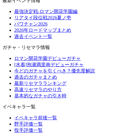
最新イベント情報
最強決定戦-ロマン開花学園編
リアタイ段位戦2026夏ノ壱
パワチャン2026
2026年ロードマップまとめ
過去イベント一覧
ガチャ・リセマラ情報
ロマン開花学園デビューガチャ
[水着]泡瀬満里南デビューガチャ
今どのガチャを引くべき？優先度解説
過去のガチャまとめ
最新リセマラランキング
高速リセマラのやり方
基本的なガチャの引き時
イベキャラ一覧
イベキャラ前後一覧
野手評価一覧
投手評価一覧