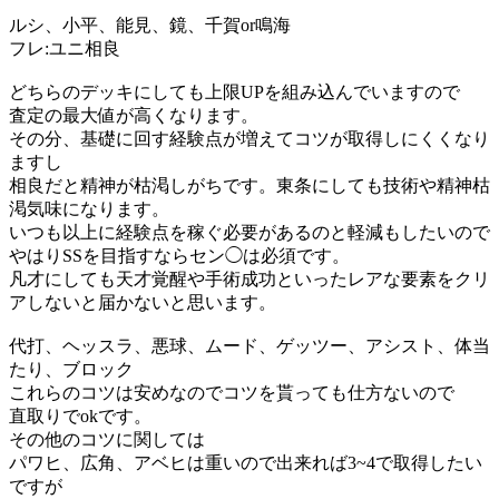
ルシ、小平、能見、鏡、千賀or鳴海
フレ:ユニ相良
どちらのデッキにしても上限UPを組み込んでいますので
査定の最大値が高くなります。
その分、基礎に回す経験点が増えてコツが取得しにくくなり
ますし
相良だと精神が枯渇しがちです。東条にしても技術や精神枯
渇気味になります。
いつも以上に経験点を稼ぐ必要があるのと軽減もしたいので
やはりSSを目指すならセン◯は必須です。
凡才にしても天才覚醒や手術成功といったレアな要素をクリ
アしないと届かないと思います。
代打、ヘッスラ、悪球、ムード、ゲッツー、アシスト、体当
たり、ブロック
これらのコツは安めなのでコツを貰っても仕方ないので
直取りでokです。
その他のコツに関しては
パワヒ、広角、アベヒは重いので出来れば3~4で取得したい
ですが