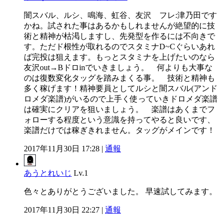
闇スバル、ルシ、鳴海、虹谷、友沢 フレ:津乃田です
かね。試された事はあるかもしれませんが絶望的に技
術と精神が枯渇しますし、先発型を作るには不向きで
す。ただド根性が取れるのでスタミナD~Cぐらいあれ
ば完投は狙えます。もっとスタミナを上げたいのなら
友沢out→Bドロinでいきましょう。 何よりも大事な
のは復数変化タッグを踏みまくる事。 技術と精神も
多く稼げます！精神要員としてルシと闇スバル(アンド
ロメダ楽譜)がいるので上手く使っていきドロメダ楽譜
は確実にクリアを狙いましょう。 楽譜はあくまでフ
ォローする程度という意識を持ってやると良いです、
楽譜だけでは稼ぎきれません。タッグがメインです！
2017年11月30日 17:28 |
通報
あうとれいじ
Lv.1
色々とありがとうございました。 早速試してみます。
2017年11月30日 22:27 |
通報