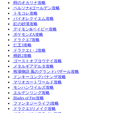
時のオカリナ攻略
ペルソナ4ゴールデン攻略
トモコレ攻略
バイオレクイエム攻略
紅の砂漠攻略
デイモン&ベイビー攻略
ポケモンZA攻略
ドラクエ7攻略
仁王3攻略
ドラクエ1・2攻略
桃鉄2攻略
ゴーストオブヨウテイ攻略
メタルギアデルタ攻略
牧場物語 風のグランドバザール攻略
ドンキーコングバナンザ攻略
マリオカートワールド攻略
モンハンワイルズ攻略
エルデンリング攻略
Blades of Fire攻略
ファンタジーライフi攻略
ドラクエ3リメイク攻略