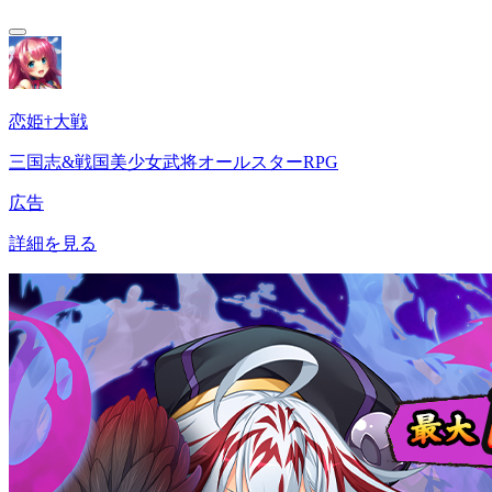
恋姫†大戦
三国志&戦国美少女武将オールスターRPG
広告
詳細を見る