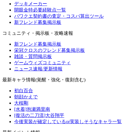
デッキメーカー
開眼金特必要経験点一覧
パワクエ契約書の査定・コスパ算出ツール
新フレンド募集掲示板
コミュニティ・掲示板・攻略速報
新フレンド募集掲示板
栄冠クロスのフレンド募集掲示板
雑談・質問掲示板
ゲームウィズコミュニティ
ニュース速報/更新情報
最新キャラ情報(覚醒・強化・復刻含む)
初白百合
朝顔かえで
大桜剛
[水着]泡瀬満里南
[復活の二刀流]大谷翔平
今後実装が確定しているor実装しそうなキャラ一覧