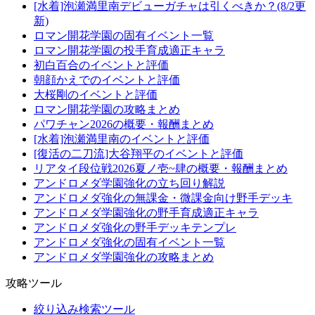
[水着]泡瀬満里南デビューガチャは引くべきか？(8/2更
新)
ロマン開花学園の固有イベント一覧
ロマン開花学園の投手育成適正キャラ
初白百合のイベントと評価
朝顔かえでのイベントと評価
大桜剛のイベントと評価
ロマン開花学園の攻略まとめ
パワチャン2026の概要・報酬まとめ
[水着]泡瀬満里南のイベントと評価
[復活の二刀流]大谷翔平のイベントと評価
リアタイ段位戦2026夏ノ壱~肆の概要・報酬まとめ
アンドロメダ学園強化の立ち回り解説
アンドロメダ強化の無課金・微課金向け野手デッキ
アンドロメダ学園強化の野手育成適正キャラ
アンドロメダ強化の野手デッキテンプレ
アンドロメダ強化の固有イベント一覧
アンドロメダ学園強化の攻略まとめ
攻略ツール
絞り込み検索ツール