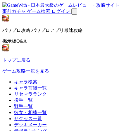
事前ガチャ
ゲーム検索
ログイン
パワプロ攻略|パワプロアプリ最速攻略
掲示板Q&A
トップに戻る
ゲーム攻略一覧を見る
キャラ検索
キャラ前後一覧
リセマラランク
投手一覧
野手一覧
彼女・相棒一覧
サクセス一覧
デッキメーカー
最強ランキング