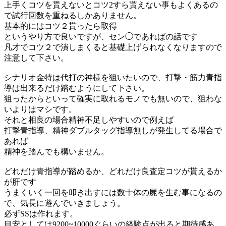
上手くコツを貰えないとコツ2すら貰えない事もよくあるの
で試行回数を重ねるしかありません。
基本的にはコツ２貰ったら取得
というやり方で良いですが、セン◯であればの話です
凡才でコツ２で潰しまくると基礎上げられなくなりますので
注意して下さい。
シナリオ金特は代打の神様を狙いたいので、打撃・筋力青指
導は出来るだけ踏むようにして下さい。
狙ったからといって確実に取れるモノでも無いので、狙わな
いよりはマシです。
それと相良の場合精神不足しやすいので例えば
打撃青指導、精神ダブルタッグ指導無しが発生してる場合で
あれば
精神を踏んでも構いません。
どれだけ青指導が踏めるか、どれだけ良査定コツが貰えるか
が肝です
うまくいく一回を叩き出すには数十体の屍を生む事になるの
で、気長に遊んでいきましょう。
必ずSSは作れます。
目安としては9200~10000ぐらいの経験点が出ると期待感あ