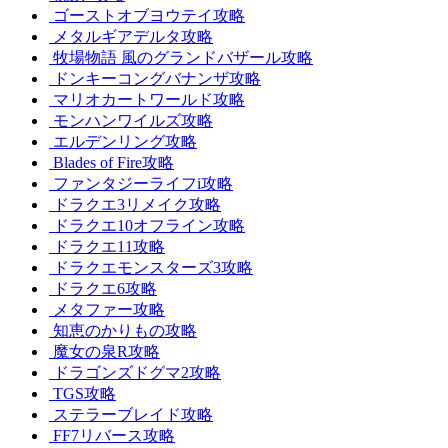
ゴーストオブヨウテイ攻略
メタルギアデルタ攻略
牧場物語 風のグランドバザール攻略
ドンキーコングバナンザ攻略
マリオカートワールド攻略
モンハンワイルズ攻略
エルデンリング攻略
Blades of Fire攻略
ファンタジーライフi攻略
ドラクエ3リメイク攻略
ドラクエ10オフライン攻略
ドラクエ11攻略
ドラクエモンスターズ3攻略
ドラクエ6攻略
メタファー攻略
知恵のかりもの攻略
魔女の泉R攻略
ドラゴンズドグマ2攻略
TGS攻略
ステラーブレイド攻略
FF7リバース攻略