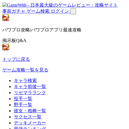
事前ガチャ
ゲーム検索
ログイン
パワプロ攻略|パワプロアプリ最速攻略
掲示板Q&A
トップに戻る
ゲーム攻略一覧を見る
キャラ検索
キャラ前後一覧
リセマラランク
投手一覧
野手一覧
彼女・相棒一覧
サクセス一覧
デッキメーカー
最強ランキング