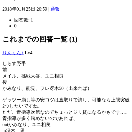
2018年01月25日 20:59 |
通報
回答数:
1
0
これまでの回答一覧 (1)
りんりん♪
Lv4
しらす野手
前
メイル、挑戦大谷、ユニ相良
後
かみなり、能見、フレ冴木50（出来れば）
ゲッツー崩し等の安コツは直取りで潰し、可能なら上限突破
2つしたいですね。
ただ、青指導次第なのでちょっとジリ貧になるかもです…。
青指導が多く踏めないのであれば、
outかみなり、ユニ相良
in冴木、凪