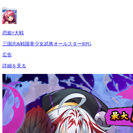
恋姫†大戦
三国志&戦国美少女武将オールスターRPG
広告
詳細を見る