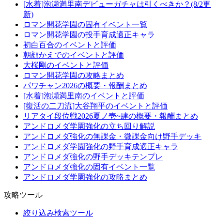
[水着]泡瀬満里南デビューガチャは引くべきか？(8/2更
新)
ロマン開花学園の固有イベント一覧
ロマン開花学園の投手育成適正キャラ
初白百合のイベントと評価
朝顔かえでのイベントと評価
大桜剛のイベントと評価
ロマン開花学園の攻略まとめ
パワチャン2026の概要・報酬まとめ
[水着]泡瀬満里南のイベントと評価
[復活の二刀流]大谷翔平のイベントと評価
リアタイ段位戦2026夏ノ壱~肆の概要・報酬まとめ
アンドロメダ学園強化の立ち回り解説
アンドロメダ強化の無課金・微課金向け野手デッキ
アンドロメダ学園強化の野手育成適正キャラ
アンドロメダ強化の野手デッキテンプレ
アンドロメダ強化の固有イベント一覧
アンドロメダ学園強化の攻略まとめ
攻略ツール
絞り込み検索ツール