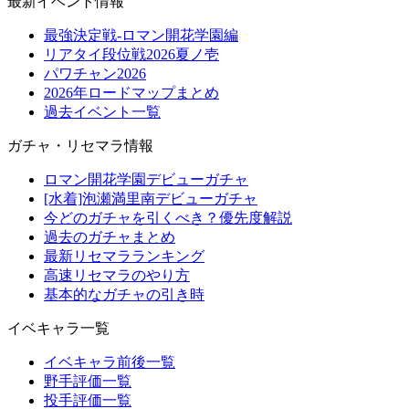
最新イベント情報
最強決定戦-ロマン開花学園編
リアタイ段位戦2026夏ノ壱
パワチャン2026
2026年ロードマップまとめ
過去イベント一覧
ガチャ・リセマラ情報
ロマン開花学園デビューガチャ
[水着]泡瀬満里南デビューガチャ
今どのガチャを引くべき？優先度解説
過去のガチャまとめ
最新リセマラランキング
高速リセマラのやり方
基本的なガチャの引き時
イベキャラ一覧
イベキャラ前後一覧
野手評価一覧
投手評価一覧