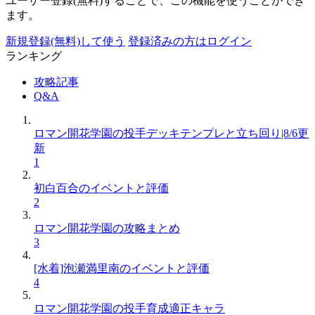
ユーザー登録(無料)することで、この機能を使うことができ
ます。
新規登録(無料)して使う
登録済みの方はログイン
ランキング
攻略記事
Q&A
ロマン開花学園の投手デッキテンプレと立ち回り|8/6更
新
1
初白百合のイベントと評価
2
ロマン開花学園の攻略まとめ
3
[水着]泡瀬満里南のイベントと評価
4
ロマン開花学園の投手育成適正キャラ