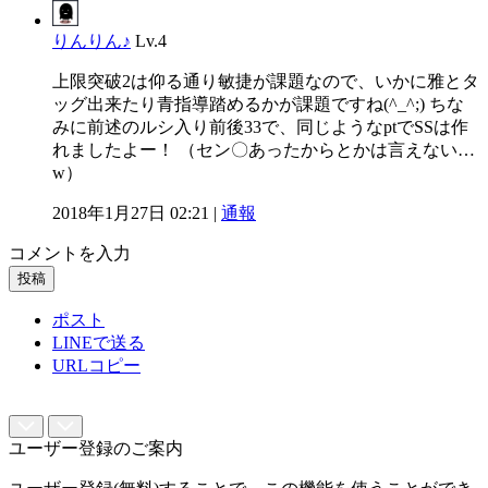
りんりん♪
Lv.4
上限突破2は仰る通り敏捷が課題なので、いかに雅とタ
ッグ出来たり青指導踏めるかが課題ですね(^_^;) ちな
みに前述のルシ入り前後33で、同じようなptでSSは作
れましたよー！ （セン〇あったからとかは言えない…
w）
2018年1月27日 02:21 |
通報
コメントを入力
投稿
ポスト
LINEで送る
URLコピー
ユーザー登録のご案内