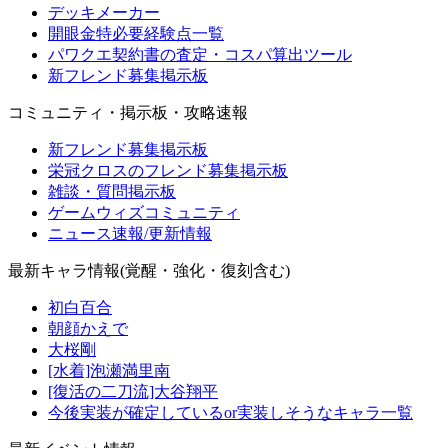
デッキメーカー
開眼金特必要経験点一覧
パワクエ契約書の査定・コスパ算出ツール
新フレンド募集掲示板
コミュニティ・掲示板・攻略速報
新フレンド募集掲示板
栄冠クロスのフレンド募集掲示板
雑談・質問掲示板
ゲームウィズコミュニティ
ニュース速報/更新情報
最新キャラ情報(覚醒・強化・復刻含む)
初白百合
朝顔かえで
大桜剛
[水着]泡瀬満里南
[復活の二刀流]大谷翔平
今後実装が確定しているor実装しそうなキャラ一覧