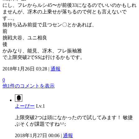
にし、フレからルシ45〜が前後33になるのでいいのかもしれ
ませんが、冴木の上乗せが落ちるので何とも言えないで
す…。
猫持ち込み前提で且つセン〇とかあれば、
前
挑戦大谷、ユニ相良
後
かみなり、能見、冴木、フレ振袖雅
で上限突破2でSSは行けるかもです。
2018年1月26日 03:28 |
通報
0
他1件のコメントを表示
よーぴー
Lv.1
上限突破2つは頭になかったので試してみます！ 敏捷
ぶそくが課題ですね^^;
2018年1月27日 00:06 |
通報