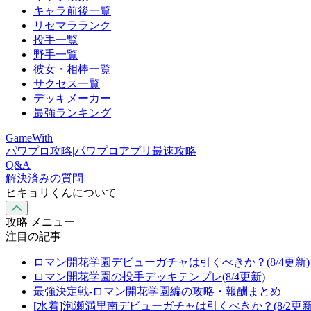
キャラ前後一覧
リセマラランク
投手一覧
野手一覧
彼女・相棒一覧
サクセス一覧
デッキメーカー
最強ランキング
GameWith
パワプロ攻略|パワプロアプリ最速攻略
Q&A
解決済みの質問
ヒキョリくんについて
攻略 メニュー
注目の記事
ロマン開花学園デビューガチャは引くべきか？(8/4更新)
ロマン開花学園の投手デッキテンプレ(8/4更新)
最強決定戦-ロマン開花学園編の攻略・報酬まとめ
[水着]泡瀬満里南デビューガチャは引くべきか？(8/2更新