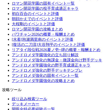
ロマン開花学園の固有イベント一覧
ロマン開花学園の投手育成適正キャラ
初白百合のイベントと評価
朝顔かえでのイベントと評価
大桜剛のイベントと評価
ロマン開花学園の攻略まとめ
パワチャン2026の概要・報酬まとめ
[水着]泡瀬満里南のイベントと評価
[復活の二刀流]大谷翔平のイベントと評価
リアタイ段位戦2026夏ノ壱~肆の概要・報酬まとめ
アンドロメダ学園強化の立ち回り解説
アンドロメダ強化の無課金・微課金向け野手デッキ
アンドロメダ学園強化の野手育成適正キャラ
アンドロメダ強化の野手デッキテンプレ
アンドロメダ強化の固有イベント一覧
アンドロメダ学園強化の攻略まとめ
攻略ツール
絞り込み検索ツール
デッキメーカー
開眼金特必要経験点一覧