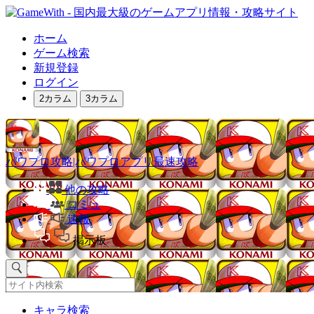
ホーム
ゲーム検索
新規登録
ログイン
2カラム
3カラム
パワプロ攻略|パワプロアプリ最速攻略
他の攻略
コミュ
速報
掲示板
キャラ検索