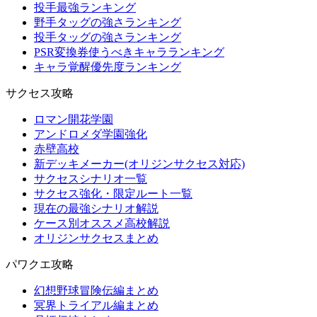
投手最強ランキング
野手タッグの強さランキング
投手タッグの強さランキング
PSR変換券使うべきキャラランキング
キャラ覚醒優先度ランキング
サクセス攻略
ロマン開花学園
アンドロメダ学園強化
赤壁高校
新デッキメーカー(オリジンサクセス対応)
サクセスシナリオ一覧
サクセス強化・限定ルート一覧
現在の最強シナリオ解説
ケース別オススメ高校解説
オリジンサクセスまとめ
パワクエ攻略
幻想野球冒険伝編まとめ
冥界トライアル編まとめ