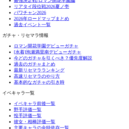
最強決定戦-ロマン開花学園編
リアタイ段位戦2026夏ノ壱
パワチャン2026
2026年ロードマップまとめ
過去イベント一覧
ガチャ・リセマラ情報
ロマン開花学園デビューガチャ
[水着]泡瀬満里南デビューガチャ
今どのガチャを引くべき？優先度解説
過去のガチャまとめ
最新リセマラランキング
高速リセマラのやり方
基本的なガチャの引き時
イベキャラ一覧
イベキャラ前後一覧
野手評価一覧
投手評価一覧
彼女・相棒評価一覧
主要キャラの金特依存一覧