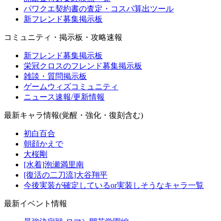
パワクエ契約書の査定・コスパ算出ツール
新フレンド募集掲示板
コミュニティ・掲示板・攻略速報
新フレンド募集掲示板
栄冠クロスのフレンド募集掲示板
雑談・質問掲示板
ゲームウィズコミュニティ
ニュース速報/更新情報
最新キャラ情報(覚醒・強化・復刻含む)
初白百合
朝顔かえで
大桜剛
[水着]泡瀬満里南
[復活の二刀流]大谷翔平
今後実装が確定しているor実装しそうなキャラ一覧
最新イベント情報