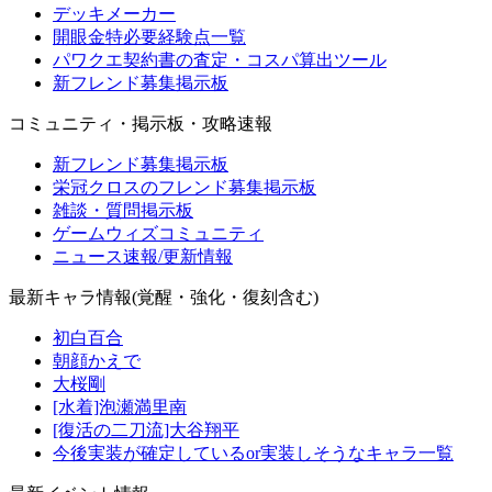
デッキメーカー
開眼金特必要経験点一覧
パワクエ契約書の査定・コスパ算出ツール
新フレンド募集掲示板
コミュニティ・掲示板・攻略速報
新フレンド募集掲示板
栄冠クロスのフレンド募集掲示板
雑談・質問掲示板
ゲームウィズコミュニティ
ニュース速報/更新情報
最新キャラ情報(覚醒・強化・復刻含む)
初白百合
朝顔かえで
大桜剛
[水着]泡瀬満里南
[復活の二刀流]大谷翔平
今後実装が確定しているor実装しそうなキャラ一覧