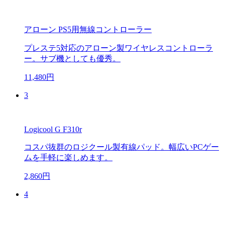
アローン PS5用無線コントローラー
プレステ5対応のアローン製ワイヤレスコントローラ
ー。サブ機としても優秀。
11,480円
3
Logicool G F310r
コスパ抜群のロジクール製有線パッド。幅広いPCゲー
ムを手軽に楽しめます。
2,860円
4