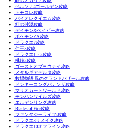
時のオカリナ攻略
ペルソナ4ゴールデン攻略
トモコレ攻略
バイオレクイエム攻略
紅の砂漠攻略
デイモン&ベイビー攻略
ポケモンZA攻略
ドラクエ7攻略
仁王3攻略
ドラクエ1・2攻略
桃鉄2攻略
ゴーストオブヨウテイ攻略
メタルギアデルタ攻略
牧場物語 風のグランドバザール攻略
ドンキーコングバナンザ攻略
マリオカートワールド攻略
モンハンワイルズ攻略
エルデンリング攻略
Blades of Fire攻略
ファンタジーライフi攻略
ドラクエ3リメイク攻略
ドラクエ10オフライン攻略