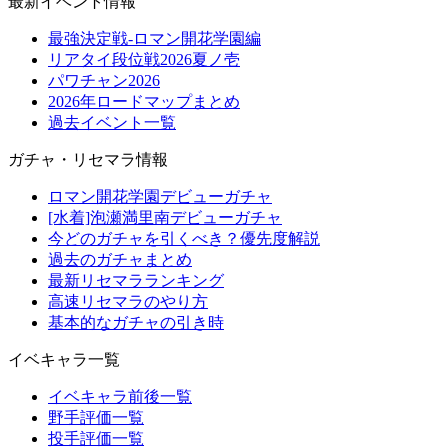
最新イベント情報
最強決定戦-ロマン開花学園編
リアタイ段位戦2026夏ノ壱
パワチャン2026
2026年ロードマップまとめ
過去イベント一覧
ガチャ・リセマラ情報
ロマン開花学園デビューガチャ
[水着]泡瀬満里南デビューガチャ
今どのガチャを引くべき？優先度解説
過去のガチャまとめ
最新リセマラランキング
高速リセマラのやり方
基本的なガチャの引き時
イベキャラ一覧
イベキャラ前後一覧
野手評価一覧
投手評価一覧