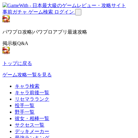
事前ガチャ
ゲーム検索
ログイン
パワプロ攻略|パワプロアプリ最速攻略
掲示板Q&A
トップに戻る
ゲーム攻略一覧を見る
キャラ検索
キャラ前後一覧
リセマラランク
投手一覧
野手一覧
彼女・相棒一覧
サクセス一覧
デッキメーカー
最強ランキング