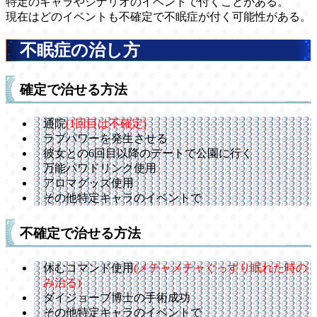
特定のキャラやシナリオのイベントで付くことがある。
現在はどのイベントも不確定で不眠症が付く可能性がある。
不眠症の治し方
確定で治せる方法
通院
(1回目は不確定)
ラブパワーを発生させる
彼女との6回目以降のデートで公園に行く
万能パワドリンク使用
アロマグッズ使用
その他特定キャラのイベントで
不確定で治せる方法
休むコマンド使用
(メチャメチャぐっすり眠れた時の
み治る)
ダイジョーブ博士の手術成功
その他特定キャラのイベントで