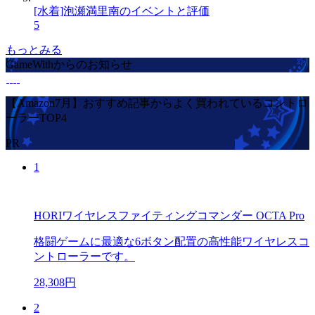
[水着]泡瀬満里南のイベントと評価
5
もっとみる
GameWithからのお知らせ
【Amazon7月】おすすめ記事からよく買われているコントロ
ーラーTOP4
PR
1
HORIワイヤレスファイティングコマンダー OCTA Pro
格闘ゲームに最適な6ボタン配置の高性能ワイヤレスコ
ントローラーです。
28,308円
2