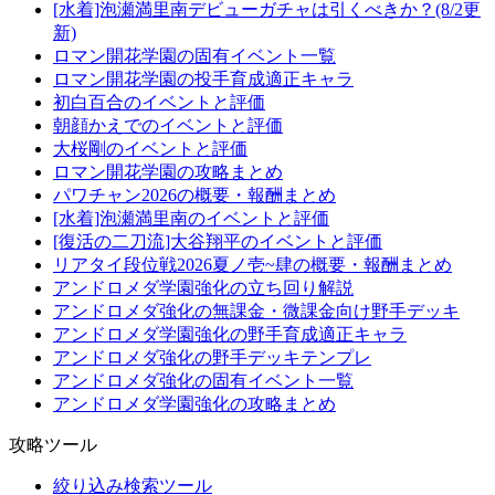
[水着]泡瀬満里南デビューガチャは引くべきか？(8/2更
新)
ロマン開花学園の固有イベント一覧
ロマン開花学園の投手育成適正キャラ
初白百合のイベントと評価
朝顔かえでのイベントと評価
大桜剛のイベントと評価
ロマン開花学園の攻略まとめ
パワチャン2026の概要・報酬まとめ
[水着]泡瀬満里南のイベントと評価
[復活の二刀流]大谷翔平のイベントと評価
リアタイ段位戦2026夏ノ壱~肆の概要・報酬まとめ
アンドロメダ学園強化の立ち回り解説
アンドロメダ強化の無課金・微課金向け野手デッキ
アンドロメダ学園強化の野手育成適正キャラ
アンドロメダ強化の野手デッキテンプレ
アンドロメダ強化の固有イベント一覧
アンドロメダ学園強化の攻略まとめ
攻略ツール
絞り込み検索ツール