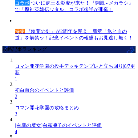
コラボ
ついに虎王＆影虎が来た！『鋼嵐 - メカラシ』
で「魔神英雄伝ワタル」コラボ後半が開催！
特集
『鈴蘭の剣』が2周年を迎え、新章「氷と血の
道」を解禁ッ！記念イベントの報酬もお見逃し無く！
攻略記事ランキング
ロマン開花学園の投手デッキテンプレと立ち回り|8/7更
新
1
初白百合のイベントと評価
2
ロマン開花学園の攻略まとめ
3
[白塵の魔女]白霧凍子のイベントと評価
4