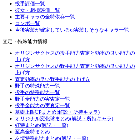
投手評価一覧
彼女・相棒評価一覧
主要キャラの金特依存一覧
コンボ一覧
今後実装が確定しているor実装しそうなキャラ一覧
査定・特殊能力情報
オリジンサクセスの投手能力査定と効率の良い能力の
上げ方
オリジンサクセスの野手能力査定と効率の良い能力の
上げ方
査定効率の良い野手能力の上げ方
野手の特殊能力一覧
投手の特殊能力一覧
野手全能力の実査定一覧
投手全能力の実査定一覧
基礎上限UPまとめ(解説・所持キャラ)
オリジナル変化球まとめ(解説・所持キャラ)
虹特まとめ(解説・一覧)
至高金特まとめ
友情特殊能力まとめ(解説・一覧)