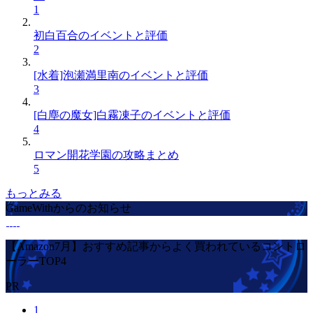
1
初白百合のイベントと評価
2
[水着]泡瀬満里南のイベントと評価
3
[白塵の魔女]白霧凍子のイベントと評価
4
ロマン開花学園の攻略まとめ
5
もっとみる
GameWithからのお知らせ
【Amazon7月】おすすめ記事からよく買われているコントロ
ーラーTOP4
PR
1