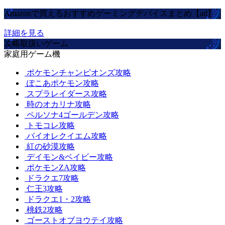
Amazonで買えるおすすめゲーミングデバイスまとめ【ad】
詳細を見る
攻略取扱いゲーム
家庭用ゲーム機
ポケモンチャンピオンズ攻略
ぽこあポケモン攻略
スプラレイダース攻略
時のオカリナ攻略
ペルソナ4ゴールデン攻略
トモコレ攻略
バイオレクイエム攻略
紅の砂漠攻略
デイモン&ベイビー攻略
ポケモンZA攻略
ドラクエ7攻略
仁王3攻略
ドラクエ1・2攻略
桃鉄2攻略
ゴーストオブヨウテイ攻略