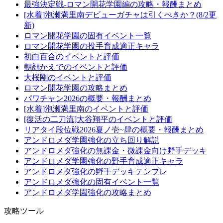
最強決定戦-ロマン開花学園編の攻略・報酬まとめ
[水着]泡瀬満里南デビューガチャは引くべきか？(8/2更
新)
ロマン開花学園の固有イベント一覧
ロマン開花学園の投手育成適正キャラ
初白百合のイベントと評価
朝顔かえでのイベントと評価
大桜剛のイベントと評価
ロマン開花学園の攻略まとめ
パワチャン2026の概要・報酬まとめ
[水着]泡瀬満里南のイベントと評価
[復活の二刀流]大谷翔平のイベントと評価
リアタイ段位戦2026夏ノ壱~肆の概要・報酬まとめ
アンドロメダ学園強化の立ち回り解説
アンドロメダ強化の無課金・微課金向け野手デッキ
アンドロメダ学園強化の野手育成適正キャラ
アンドロメダ強化の野手デッキテンプレ
アンドロメダ強化の固有イベント一覧
アンドロメダ学園強化の攻略まとめ
攻略ツール