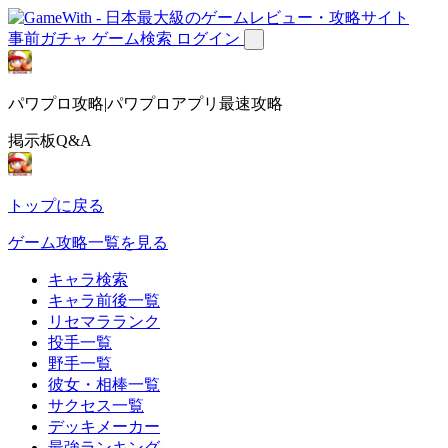
事前ガチャ
ゲーム検索
ログイン
パワプロ攻略|パワプロアプリ最速攻略
掲示板Q&A
トップに戻る
ゲーム攻略一覧を見る
キャラ検索
キャラ前後一覧
リセマラランク
投手一覧
野手一覧
彼女・相棒一覧
サクセス一覧
デッキメーカー
最強ランキング