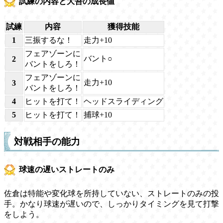
試練の内容と大吾の成長値
試練
内容
獲得技能
1
三振するな！
走力+10
フェアゾーンに
バント○
2
バントをしろ！
フェアゾーンに
走力+10
3
バントをしろ！
4
ヒットを打て！
ヘッドスライディング
5
ヒットを打て！
捕球+10
対戦相手の能力
球速の遅いストレートのみ
佐倉は特能や変化球を所持していない、ストレートのみの投
手。かなり球速が遅いので、しっかりタイミングを見て打撃
をしよう。