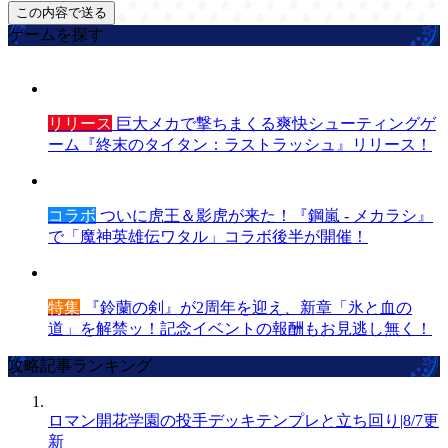
ゲームを探す
リリース
巨大メカで撃ちまくる爽快シューティングゲ
ーム『終末のタイタン：ラストラッシュ』リリース！
コラボ
ついに虎王＆影虎が来た！『鋼嵐 - メカラシ』
で「魔神英雄伝ワタル」コラボ後半が開催！
特集
『鈴蘭の剣』が2周年を迎え、新章「氷と血の
道」を解禁ッ！記念イベントの報酬もお見逃し無く！
攻略記事ランキング
ロマン開花学園の投手デッキテンプレと立ち回り|8/7更
新