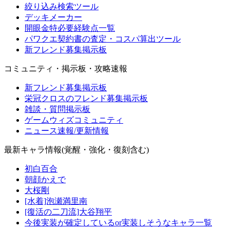
絞り込み検索ツール
デッキメーカー
開眼金特必要経験点一覧
パワクエ契約書の査定・コスパ算出ツール
新フレンド募集掲示板
コミュニティ・掲示板・攻略速報
新フレンド募集掲示板
栄冠クロスのフレンド募集掲示板
雑談・質問掲示板
ゲームウィズコミュニティ
ニュース速報/更新情報
最新キャラ情報(覚醒・強化・復刻含む)
初白百合
朝顔かえで
大桜剛
[水着]泡瀬満里南
[復活の二刀流]大谷翔平
今後実装が確定しているor実装しそうなキャラ一覧