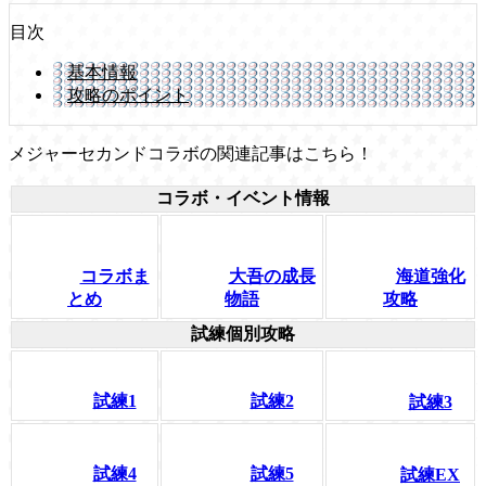
目次
基本情報
攻略のポイント
メジャーセカンドコラボの関連記事はこちら！
コラボ・イベント情報
コラボま
大吾の成長
海道強化
とめ
物語
攻略
試練個別攻略
試練1
試練2
試練3
試練4
試練5
試練EX