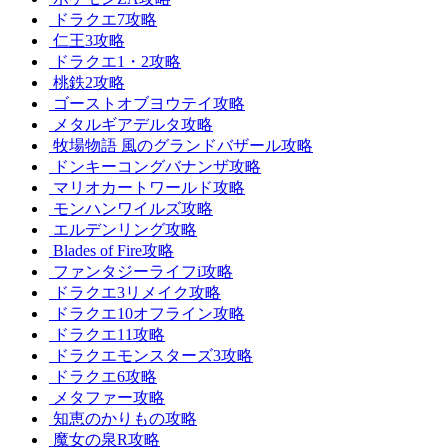
ドラクエ7攻略
仁王3攻略
ドラクエ1・2攻略
桃鉄2攻略
ゴーストオブヨウテイ攻略
メタルギアデルタ攻略
牧場物語 風のグランドバザール攻略
ドンキーコングバナンザ攻略
マリオカートワールド攻略
モンハンワイルズ攻略
エルデンリング攻略
Blades of Fire攻略
ファンタジーライフi攻略
ドラクエ3リメイク攻略
ドラクエ10オフライン攻略
ドラクエ11攻略
ドラクエモンスターズ3攻略
ドラクエ6攻略
メタファー攻略
知恵のかりもの攻略
魔女の泉R攻略