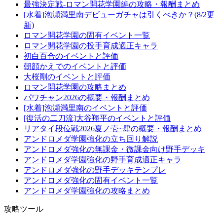
最強決定戦-ロマン開花学園編の攻略・報酬まとめ
[水着]泡瀬満里南デビューガチャは引くべきか？(8/2更
新)
ロマン開花学園の固有イベント一覧
ロマン開花学園の投手育成適正キャラ
初白百合のイベントと評価
朝顔かえでのイベントと評価
大桜剛のイベントと評価
ロマン開花学園の攻略まとめ
パワチャン2026の概要・報酬まとめ
[水着]泡瀬満里南のイベントと評価
[復活の二刀流]大谷翔平のイベントと評価
リアタイ段位戦2026夏ノ壱~肆の概要・報酬まとめ
アンドロメダ学園強化の立ち回り解説
アンドロメダ強化の無課金・微課金向け野手デッキ
アンドロメダ学園強化の野手育成適正キャラ
アンドロメダ強化の野手デッキテンプレ
アンドロメダ強化の固有イベント一覧
アンドロメダ学園強化の攻略まとめ
攻略ツール