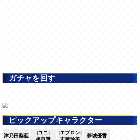
ガチャを回す
ピックアップキャラクター
[ユニ]
[エプロン]
津乃田梨亜
夢城優香
相良識
志藤玲美