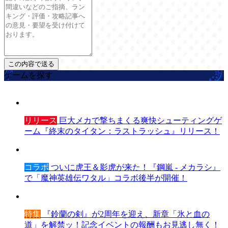
ゲームを探す
リリース
巨大メカで撃ちまくる爽快シューティングゲ
ーム『終末のタイタン：ラストラッシュ』リリース！
コラボ
ついに虎王＆影虎が来た！『鋼嵐 - メカラシ』
で「魔神英雄伝ワタル」コラボ後半が開催！
特集
『鈴蘭の剣』が2周年を迎え、新章「氷と血の
道」を解禁ッ！記念イベントの報酬もお見逃し無く！