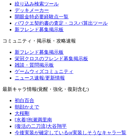
絞り込み検索ツール
デッキメーカー
開眼金特必要経験点一覧
パワクエ契約書の査定・コスパ算出ツール
新フレンド募集掲示板
コミュニティ・掲示板・攻略速報
新フレンド募集掲示板
栄冠クロスのフレンド募集掲示板
雑談・質問掲示板
ゲームウィズコミュニティ
ニュース速報/更新情報
最新キャラ情報(覚醒・強化・復刻含む)
初白百合
朝顔かえで
大桜剛
[水着]泡瀬満里南
[復活の二刀流]大谷翔平
今後実装が確定しているor実装しそうなキャラ一覧