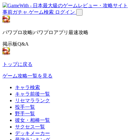
事前ガチャ
ゲーム検索
ログイン
パワプロ攻略|パワプロアプリ最速攻略
掲示板Q&A
トップに戻る
ゲーム攻略一覧を見る
キャラ検索
キャラ前後一覧
リセマラランク
投手一覧
野手一覧
彼女・相棒一覧
サクセス一覧
デッキメーカー
最強ランキング