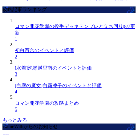
攻略記事ランキング
ロマン開花学園の投手デッキテンプレと立ち回り|8/7更
新
1
初白百合のイベントと評価
2
[水着]泡瀬満里南のイベントと評価
3
[白塵の魔女]白霧凍子のイベントと評価
4
ロマン開花学園の攻略まとめ
5
もっとみる
GameWithからのお知らせ