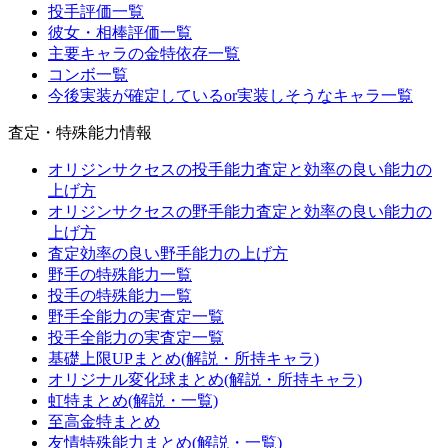
投手評価一覧
彼女・相棒評価一覧
主要キャラの金特依存一覧
コンボ一覧
今後実装が確定しているor実装しそうなキャラ一覧
査定・特殊能力情報
オリジンサクセスの投手能力査定と効率の良い能力の
上げ方
オリジンサクセスの野手能力査定と効率の良い能力の
上げ方
査定効率の良い野手能力の上げ方
野手の特殊能力一覧
投手の特殊能力一覧
野手全能力の実査定一覧
投手全能力の実査定一覧
基礎上限UPまとめ(解説・所持キャラ)
オリジナル変化球まとめ(解説・所持キャラ)
虹特まとめ(解説・一覧)
至高金特まとめ
友情特殊能力まとめ(解説・一覧)