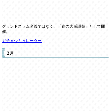
グランドスラム名義ではなく、「春の大感謝祭」として開
催。
ガチャシミュレーター
2月