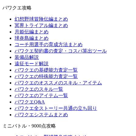
パワクエ攻略
幻想野球冒険伝編まとめ
冥界トライアル編まとめ
月姫伝編まとめ
球炎島編まとめ
コーチ用選手の育成方法まとめ
パワクエ契約書の査定・コスパ算出ツール
装備品解説
遠征モード解説
パワクエの基礎能力査定一覧
パワクエの特殊能力査定一覧
パワクエのオススメのスキル・アイテム
パワクエのスキル一覧
パワクエのアイテム一覧
パワクエQ&A
パワクエ全ストーリー共通の立ち回り
パワクエシステムまとめ
ミニバトル・9000点攻略