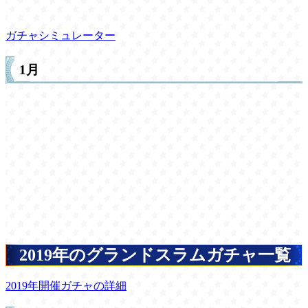
ガチャシミュレーター
1月
2019年のグランドスラムガチャ一覧
2019年開催ガチャの詳細