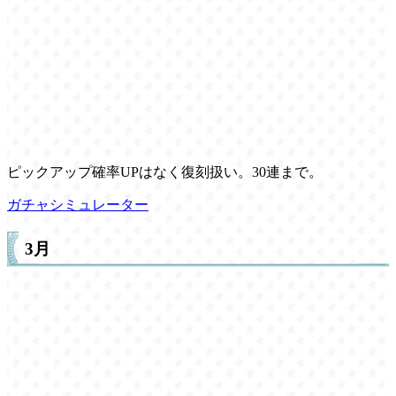
ピックアップ確率UPはなく復刻扱い。30連まで。
ガチャシミュレーター
3月