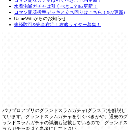
ロマン開花ガチャは引くべき...？8/4更新！
水着泡瀬ガチャは引くべき...？8/2更新！
ロマン開花投手デッキと立ち回りはこちら！(8/7更新)
GameWithからのお知らせ
未経験可&完全在宅！攻略ライター募集！
パワプロアプリのグランドスラムガチャ(グラスラ)を解説し
ています。グランドスラムガチャを引くべきかや、過去のグ
ランドスラムガチャの詳細も記載しているので、グランドス
ラムガチャを引く参考にして下さい。