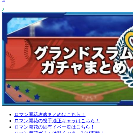
ロマン開花攻略まとめはこちら！
ロマン開花の投手適正キャラはこちら！
ロマン開花の固有イベ一覧はこちら！