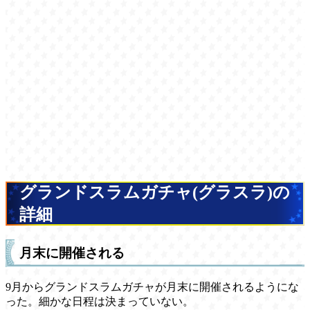
グランドスラムガチャ(グラスラ)の
詳細
月末に開催される
9月からグランドスラムガチャが月末に開催されるようにな
った。細かな日程は決まっていない。