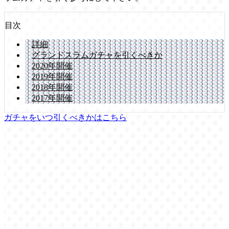
目次
詳細
グランドスラムガチャを引くべきか
2020年開催
2019年開催
2018年開催
2017年開催
ガチャをいつ引くべきかはこちら