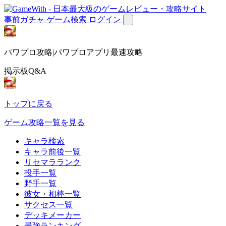
事前ガチャ
ゲーム検索
ログイン
パワプロ攻略|パワプロアプリ最速攻略
掲示板Q&A
トップに戻る
ゲーム攻略一覧を見る
キャラ検索
キャラ前後一覧
リセマラランク
投手一覧
野手一覧
彼女・相棒一覧
サクセス一覧
デッキメーカー
最強ランキング