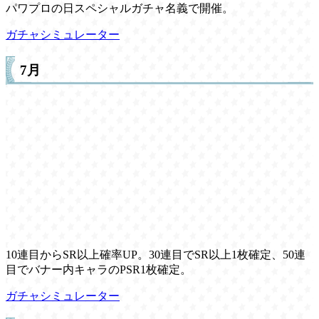
パワプロの日スペシャルガチャ名義で開催。
ガチャシミュレーター
7月
10連目からSR以上確率UP。30連目でSR以上1枚確定、50連
目でバナー内キャラのPSR1枚確定。
ガチャシミュレーター