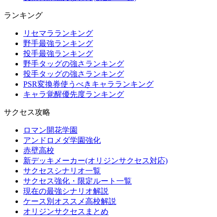
ランキング
リセマラランキング
野手最強ランキング
投手最強ランキング
野手タッグの強さランキング
投手タッグの強さランキング
PSR変換券使うべきキャラランキング
キャラ覚醒優先度ランキング
サクセス攻略
ロマン開花学園
アンドロメダ学園強化
赤壁高校
新デッキメーカー(オリジンサクセス対応)
サクセスシナリオ一覧
サクセス強化・限定ルート一覧
現在の最強シナリオ解説
ケース別オススメ高校解説
オリジンサクセスまとめ