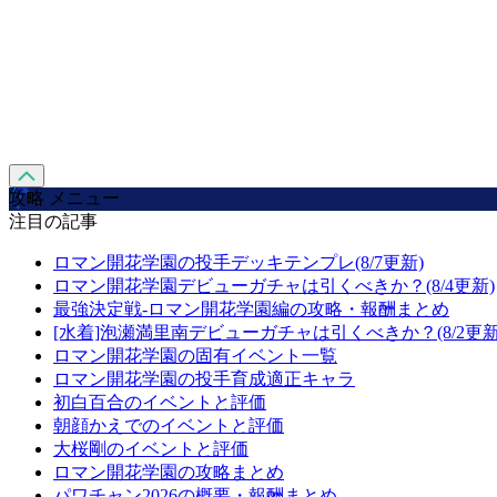
攻略 メニュー
注目の記事
ロマン開花学園の投手デッキテンプレ(8/7更新)
ロマン開花学園デビューガチャは引くべきか？(8/4更新)
最強決定戦-ロマン開花学園編の攻略・報酬まとめ
[水着]泡瀬満里南デビューガチャは引くべきか？(8/2更新
ロマン開花学園の固有イベント一覧
ロマン開花学園の投手育成適正キャラ
初白百合のイベントと評価
朝顔かえでのイベントと評価
大桜剛のイベントと評価
ロマン開花学園の攻略まとめ
パワチャン2026の概要・報酬まとめ