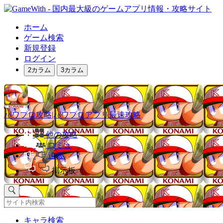
ホーム
ゲーム検索
新規登録
ログイン
2カラム
3カラム
パワプロ攻略|パワプロアプリ最速攻略
他の攻略
コミュ
速報
掲示板
キャラ検索