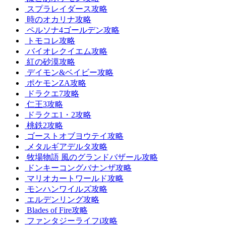
スプラレイダース攻略
時のオカリナ攻略
ペルソナ4ゴールデン攻略
トモコレ攻略
バイオレクイエム攻略
紅の砂漠攻略
デイモン&ベイビー攻略
ポケモンZA攻略
ドラクエ7攻略
仁王3攻略
ドラクエ1・2攻略
桃鉄2攻略
ゴーストオブヨウテイ攻略
メタルギアデルタ攻略
牧場物語 風のグランドバザール攻略
ドンキーコングバナンザ攻略
マリオカートワールド攻略
モンハンワイルズ攻略
エルデンリング攻略
Blades of Fire攻略
ファンタジーライフi攻略