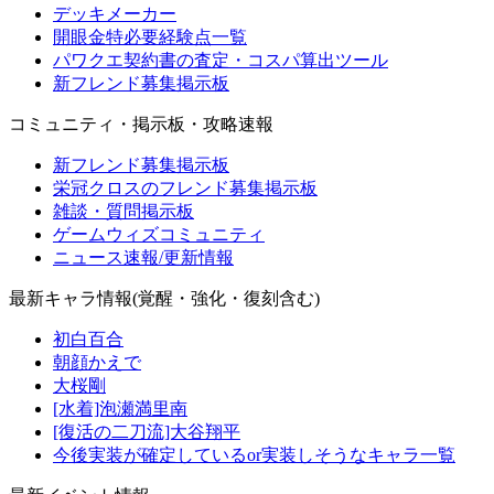
デッキメーカー
開眼金特必要経験点一覧
パワクエ契約書の査定・コスパ算出ツール
新フレンド募集掲示板
コミュニティ・掲示板・攻略速報
新フレンド募集掲示板
栄冠クロスのフレンド募集掲示板
雑談・質問掲示板
ゲームウィズコミュニティ
ニュース速報/更新情報
最新キャラ情報(覚醒・強化・復刻含む)
初白百合
朝顔かえで
大桜剛
[水着]泡瀬満里南
[復活の二刀流]大谷翔平
今後実装が確定しているor実装しそうなキャラ一覧