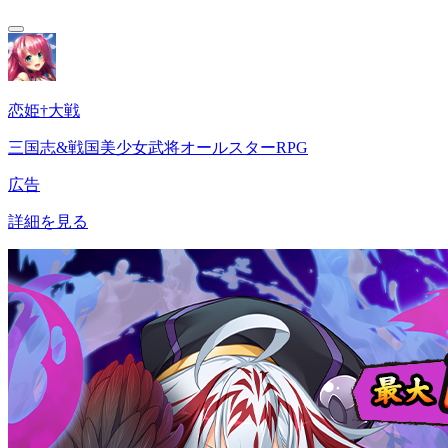
恋姫†大戦
三国志&戦国美少女武将オールスターRPG
広告
詳細を見る