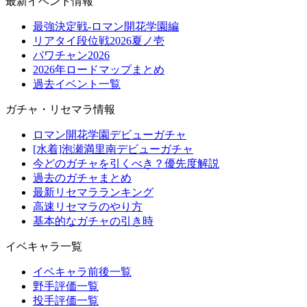
最新イベント情報
最強決定戦-ロマン開花学園編
リアタイ段位戦2026夏ノ壱
パワチャン2026
2026年ロードマップまとめ
過去イベント一覧
ガチャ・リセマラ情報
ロマン開花学園デビューガチャ
[水着]泡瀬満里南デビューガチャ
今どのガチャを引くべき？優先度解説
過去のガチャまとめ
最新リセマラランキング
高速リセマラのやり方
基本的なガチャの引き時
イベキャラ一覧
イベキャラ前後一覧
野手評価一覧
投手評価一覧