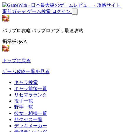
事前ガチャ
ゲーム検索
ログイン
パワプロ攻略|パワプロアプリ最速攻略
掲示板Q&A
トップに戻る
ゲーム攻略一覧を見る
キャラ検索
キャラ前後一覧
リセマラランク
投手一覧
野手一覧
彼女・相棒一覧
サクセス一覧
デッキメーカー
最強ランキング