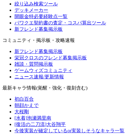
絞り込み検索ツール
デッキメーカー
開眼金特必要経験点一覧
パワクエ契約書の査定・コスパ算出ツール
新フレンド募集掲示板
コミュニティ・掲示板・攻略速報
新フレンド募集掲示板
栄冠クロスのフレンド募集掲示板
雑談・質問掲示板
ゲームウィズコミュニティ
ニュース速報/更新情報
最新キャラ情報(覚醒・強化・復刻含む)
初白百合
朝顔かえで
大桜剛
[水着]泡瀬満里南
[復活の二刀流]大谷翔平
今後実装が確定しているor実装しそうなキャラ一覧