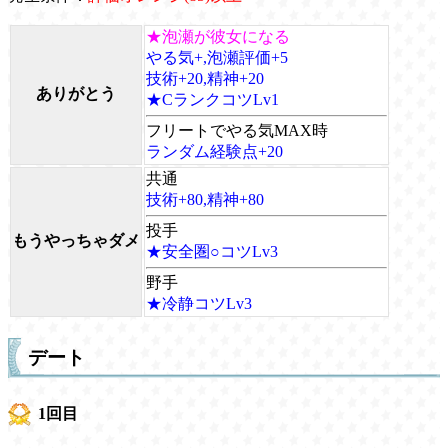
★泡瀬が彼女になる
やる気+,泡瀬評価+5
技術+20,精神+20
ありがとう
★CランクコツLv1
フリートでやる気MAX時
ランダム経験点+20
共通
技術+80,精神+80
投手
もうやっちゃダメ
★安全圏○コツLv3
野手
★冷静コツLv3
デート
1回目