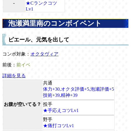
-
★Cランクコツ
Lv1
泡瀬満里南のコンボイベント
ピエール、元気を出して
コンボ対象：
オクタヴィア
前後：
前イベ
詳細を見る
共通
体力+30,オクタ評価+5,泡瀬評価+5
技術+39,精神+39
お腹が空いてる？
投手
★手応えコツLv1
野手
★痛打コツLv1