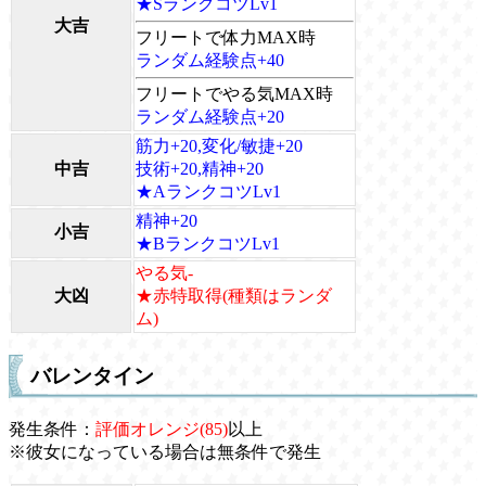
★SランクコツLv1
大吉
フリートで体力MAX時
ランダム経験点+40
フリートでやる気MAX時
ランダム経験点+20
筋力+20,変化/敏捷+20
中吉
技術+20,精神+20
★AランクコツLv1
精神+20
小吉
★BランクコツLv1
やる気-
大凶
★赤特取得(種類はランダ
ム)
バレンタイン
発生条件：
評価オレンジ(85)
以上
※彼女になっている場合は無条件で発生