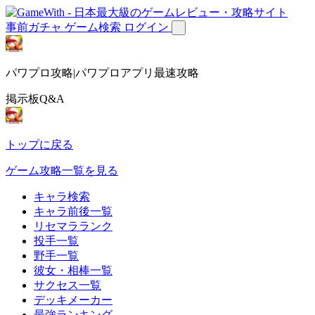
事前ガチャ
ゲーム検索
ログイン
パワプロ攻略|パワプロアプリ最速攻略
掲示板Q&A
トップに戻る
ゲーム攻略一覧を見る
キャラ検索
キャラ前後一覧
リセマラランク
投手一覧
野手一覧
彼女・相棒一覧
サクセス一覧
デッキメーカー
最強ランキング