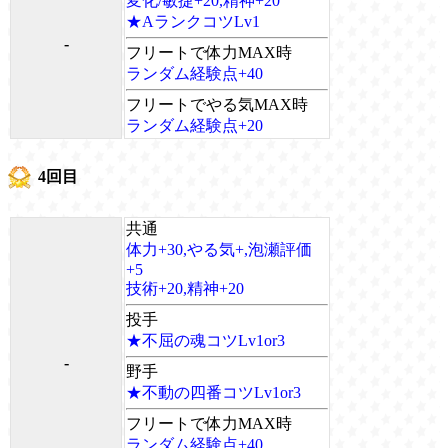
変化/敏捷+20,精神+20
★AランクコツLv1
-
フリートで体力MAX時
ランダム経験点+40
フリートでやる気MAX時
ランダム経験点+20
4回目
共通
体力+30,やる気+,泡瀬評価
+5
技術+20,精神+20
投手
★不屈の魂コツLv1or3
-
野手
★不動の四番コツLv1or3
フリートで体力MAX時
ランダム経験点+40