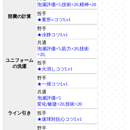
泡瀬評価+5,技術+20,精神+20
投手
部費の計算
★要所○コツLv1
野手
★冷静コツLv1
共通
泡瀬評価+5,筋力+20,技術
+20,
ユニフォーム
投手
の洗濯
★火消しコツLv1
野手
★一掃コツLv1
共通
泡瀬評価+5
変化/敏捷+20,技術+20
ライン引き
投手
★速球対抗心コツLv1
野手