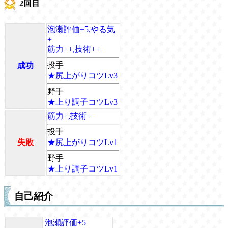
2回目
泡瀬評価+5,やる気
+
筋力++,技術++
投手
成功
★尻上がりコツLv3
野手
★上り調子コツLv3
筋力+,技術+
投手
失敗
★尻上がりコツLv1
野手
★上り調子コツLv1
自己紹介
泡瀬評価+5