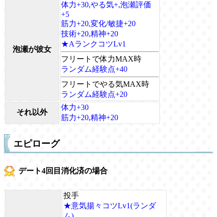
体力+30,やる気+,泡瀬評価
+5
筋力+20,変化/敏捷+20
技術+20,精神+20
★AランクコツLv1
泡瀬が彼女
フリートで体力MAX時
ランダム経験点+40
フリートでやる気MAX時
ランダム経験点+20
体力+30
それ以外
筋力+20,精神+20
エピローグ
デート4回目消化済の場合
投手
★意気揚々コツLv1(ランダ
ム)