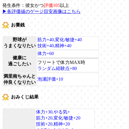
発生条件：彼女かつ
評価105
以上
▶各評価値のゲージ目安画像はこちら
お賽銭
野球が
筋力+40,変化/敏捷+40
うまくなりたい
技術+40,精神+40
体力+60
健康に
フリートで体力MAX時
過ごしたい
ランダム経験点+80
満里南ちゃんと
泡瀬評価+10
仲良くなりたい
おみくじ結果
体力+30,やる気+
筋力+20,変化/敏捷+20
技術+20,精神+20