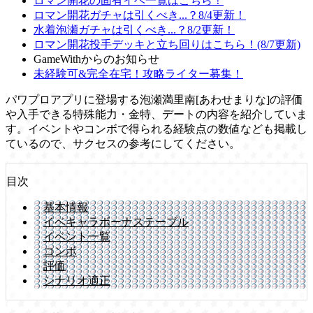
ロマン開花の固有イベ一覧はこちら！
ロマン開花ガチャは引くべき...？8/4更新！
水着泡瀬ガチャは引くべき...？8/2更新！
ロマン開花投手デッキと立ち回りはこちら！(8/7更新)
GameWithからのお知らせ
未経験可&完全在宅！攻略ライター募集！
パワプロアプリに登場する泡瀬満里南[あわせまりな]の評価
や入手できる特殊能力・金特、デートの内容を紹介していま
す。イベントやコンボで得られる経験点の数値なども掲載し
ているので、サクセスの参考にしてください。
目次
基本情報
イベキャラボーナステーブル
イベント一覧
コンボ
評価
シナリオ適正