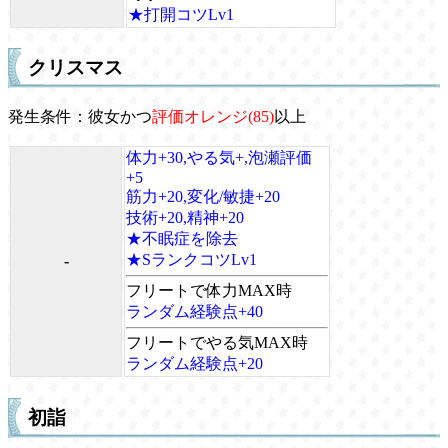
★打開コツLv1
クリスマス
発生条件：彼女かつ
評価オレンジ(85)
以上
体力+30,やる気+,泡瀬評価
+5
筋力+20,変化/敏捷+20
技術+20,精神+20
★不眠症を除去
★SランクコツLv1
-
フリートで体力MAX時
ランダム経験点+40
フリートでやる気MAX時
ランダム経験点+20
初詣