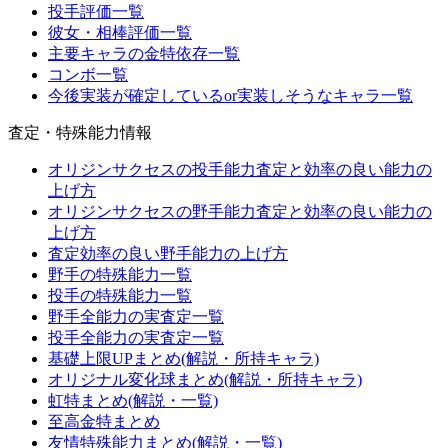
投手評価一覧
彼女・相棒評価一覧
主要キャラの金特依存一覧
コンボ一覧
今後実装が確定しているor実装しそうなキャラ一覧
査定・特殊能力情報
オリジンサクセスの投手能力査定と効率の良い能力の
上げ方
オリジンサクセスの野手能力査定と効率の良い能力の
上げ方
査定効率の良い野手能力の上げ方
野手の特殊能力一覧
投手の特殊能力一覧
野手全能力の実査定一覧
投手全能力の実査定一覧
基礎上限UPまとめ(解説・所持キャラ)
オリジナル変化球まとめ(解説・所持キャラ)
虹特まとめ(解説・一覧)
至高金特まとめ
友情特殊能力まとめ(解説・一覧)