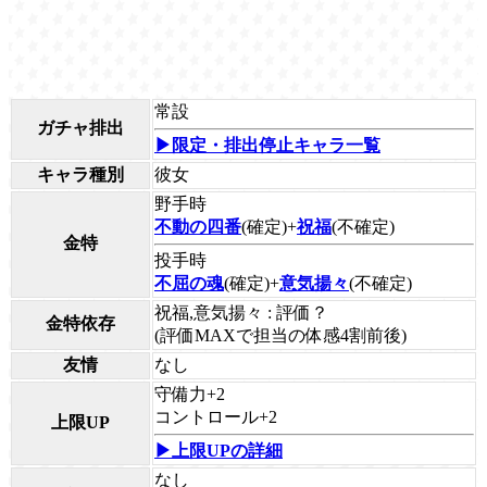
常設
ガチャ排出
▶限定・排出停止キャラ一覧
キャラ種別
彼女
野手時
不動の四番
(確定)+
祝福
(不確定)
金特
投手時
不屈の魂
(確定)+
意気揚々
(不確定)
祝福,意気揚々 : 評価？
金特依存
(評価MAXで担当の体感4割前後)
友情
なし
守備力+2
コントロール+2
上限UP
▶上限UPの詳細
なし