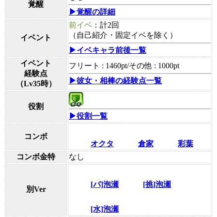
覚醒
▶覚醒の詳細
前イベ
：計2回
（自己紹介・固定イベを除く）
イベント
▶イベキャラ前後一覧
イベント
フリート : 1460pt/その他 : 1000pt
経験点
▶彼女・相棒の経験点一覧
（Lv35時）
役割
▶役割一覧
コンボ
オクタ
倉家
彩葉
コンボ金特
なし
[パ]泡瀬
[挑]泡瀬
別Ver
[水]泡瀬