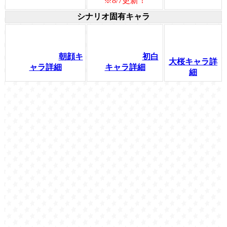
※8/7更新！
シナリオ固有キャラ
朝顔キ
初白
大桜キャラ詳
ャラ詳細
キャラ詳細
細