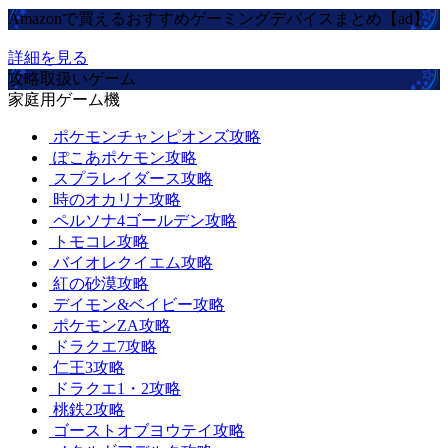
Amazonで買えるおすすめゲーミングデバイスまとめ【ad】
詳細を見る
攻略取扱いゲーム
家庭用ゲーム機
ポケモンチャンピオンズ攻略
ぽこあポケモン攻略
スプラレイダース攻略
時のオカリナ攻略
ペルソナ4ゴールデン攻略
トモコレ攻略
バイオレクイエム攻略
紅の砂漠攻略
デイモン&ベイビー攻略
ポケモンZA攻略
ドラクエ7攻略
仁王3攻略
ドラクエ1・2攻略
桃鉄2攻略
ゴーストオブヨウテイ攻略