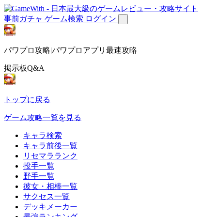
事前ガチャ
ゲーム検索
ログイン
パワプロ攻略|パワプロアプリ最速攻略
掲示板Q&A
トップに戻る
ゲーム攻略一覧を見る
キャラ検索
キャラ前後一覧
リセマラランク
投手一覧
野手一覧
彼女・相棒一覧
サクセス一覧
デッキメーカー
最強ランキング