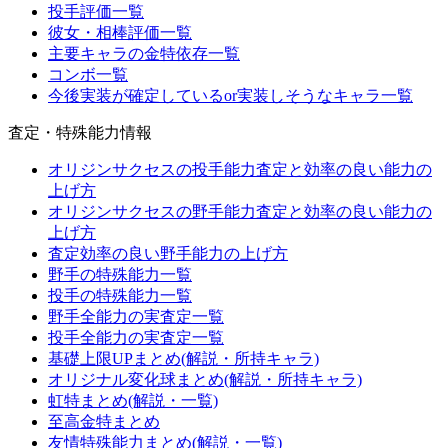
投手評価一覧
彼女・相棒評価一覧
主要キャラの金特依存一覧
コンボ一覧
今後実装が確定しているor実装しそうなキャラ一覧
査定・特殊能力情報
オリジンサクセスの投手能力査定と効率の良い能力の
上げ方
オリジンサクセスの野手能力査定と効率の良い能力の
上げ方
査定効率の良い野手能力の上げ方
野手の特殊能力一覧
投手の特殊能力一覧
野手全能力の実査定一覧
投手全能力の実査定一覧
基礎上限UPまとめ(解説・所持キャラ)
オリジナル変化球まとめ(解説・所持キャラ)
虹特まとめ(解説・一覧)
至高金特まとめ
友情特殊能力まとめ(解説・一覧)