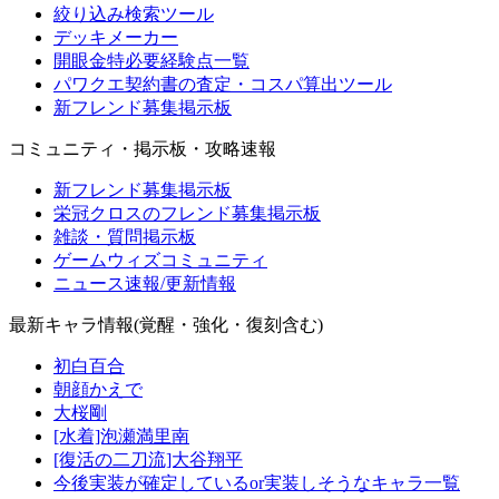
絞り込み検索ツール
デッキメーカー
開眼金特必要経験点一覧
パワクエ契約書の査定・コスパ算出ツール
新フレンド募集掲示板
コミュニティ・掲示板・攻略速報
新フレンド募集掲示板
栄冠クロスのフレンド募集掲示板
雑談・質問掲示板
ゲームウィズコミュニティ
ニュース速報/更新情報
最新キャラ情報(覚醒・強化・復刻含む)
初白百合
朝顔かえで
大桜剛
[水着]泡瀬満里南
[復活の二刀流]大谷翔平
今後実装が確定しているor実装しそうなキャラ一覧