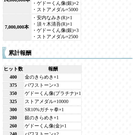
・ゲドーくん像(銀)×2
・ストアメダル×5000
・安内なみき(R)×1
・須々木清吾(R)×1
7,000,000本
・ゲドーくん像(銀)×3
・ストアメダル×2500
累計報酬
ヒット数
報酬
400
金のきらめき×1
375
パワストーン×3
350
ゲドーくん像(プラチナ)×1
325
ストアメダル×10000
300
SR10%ガチャ拳×1
280
銀のきらめき×1
260
ゲドーくん像(金)×1
240
パワストーン×2