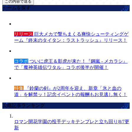
ゲームを探す
リリース
巨大メカで撃ちまくる爽快シューティングゲ
ーム『終末のタイタン：ラストラッシュ』リリース！
コラボ
ついに虎王＆影虎が来た！『鋼嵐 - メカラシ』
で「魔神英雄伝ワタル」コラボ後半が開催！
特集
『鈴蘭の剣』が2周年を迎え、新章「氷と血の
道」を解禁ッ！記念イベントの報酬もお見逃し無く！
攻略記事ランキング
ロマン開花学園の投手デッキテンプレと立ち回り|8/7更
新