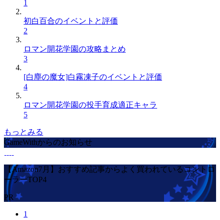
1
初白百合のイベントと評価
2
ロマン開花学園の攻略まとめ
3
[白塵の魔女]白霧凍子のイベントと評価
4
ロマン開花学園の投手育成適正キャラ
5
もっとみる
GameWithからのお知らせ
【Amazon7月】おすすめ記事からよく買われているコントロ
ーラーTOP4
PR
1