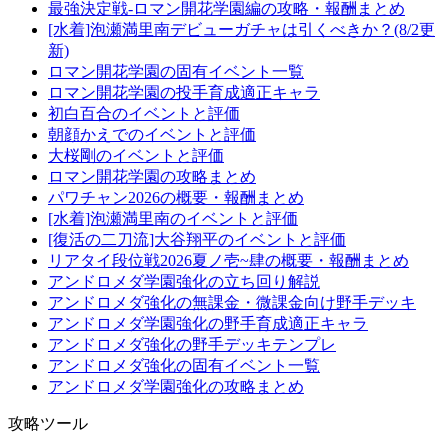
最強決定戦-ロマン開花学園編の攻略・報酬まとめ
[水着]泡瀬満里南デビューガチャは引くべきか？(8/2更
新)
ロマン開花学園の固有イベント一覧
ロマン開花学園の投手育成適正キャラ
初白百合のイベントと評価
朝顔かえでのイベントと評価
大桜剛のイベントと評価
ロマン開花学園の攻略まとめ
パワチャン2026の概要・報酬まとめ
[水着]泡瀬満里南のイベントと評価
[復活の二刀流]大谷翔平のイベントと評価
リアタイ段位戦2026夏ノ壱~肆の概要・報酬まとめ
アンドロメダ学園強化の立ち回り解説
アンドロメダ強化の無課金・微課金向け野手デッキ
アンドロメダ学園強化の野手育成適正キャラ
アンドロメダ強化の野手デッキテンプレ
アンドロメダ強化の固有イベント一覧
アンドロメダ学園強化の攻略まとめ
攻略ツール