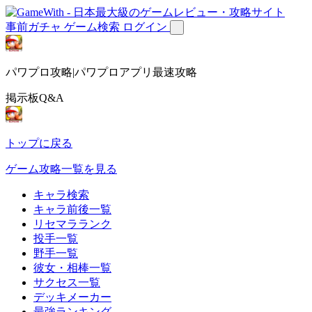
事前ガチャ
ゲーム検索
ログイン
パワプロ攻略|パワプロアプリ最速攻略
掲示板Q&A
トップに戻る
ゲーム攻略一覧を見る
キャラ検索
キャラ前後一覧
リセマラランク
投手一覧
野手一覧
彼女・相棒一覧
サクセス一覧
デッキメーカー
最強ランキング