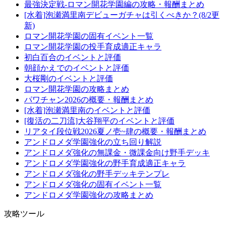
最強決定戦-ロマン開花学園編の攻略・報酬まとめ
[水着]泡瀬満里南デビューガチャは引くべきか？(8/2更
新)
ロマン開花学園の固有イベント一覧
ロマン開花学園の投手育成適正キャラ
初白百合のイベントと評価
朝顔かえでのイベントと評価
大桜剛のイベントと評価
ロマン開花学園の攻略まとめ
パワチャン2026の概要・報酬まとめ
[水着]泡瀬満里南のイベントと評価
[復活の二刀流]大谷翔平のイベントと評価
リアタイ段位戦2026夏ノ壱~肆の概要・報酬まとめ
アンドロメダ学園強化の立ち回り解説
アンドロメダ強化の無課金・微課金向け野手デッキ
アンドロメダ学園強化の野手育成適正キャラ
アンドロメダ強化の野手デッキテンプレ
アンドロメダ強化の固有イベント一覧
アンドロメダ学園強化の攻略まとめ
攻略ツール