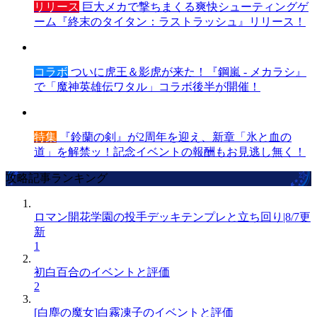
リリース
巨大メカで撃ちまくる爽快シューティングゲ
ーム『終末のタイタン：ラストラッシュ』リリース！
コラボ
ついに虎王＆影虎が来た！『鋼嵐 - メカラシ』
で「魔神英雄伝ワタル」コラボ後半が開催！
特集
『鈴蘭の剣』が2周年を迎え、新章「氷と血の
道」を解禁ッ！記念イベントの報酬もお見逃し無く！
攻略記事ランキング
ロマン開花学園の投手デッキテンプレと立ち回り|8/7更
新
1
初白百合のイベントと評価
2
[白塵の魔女]白霧凍子のイベントと評価