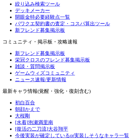
絞り込み検索ツール
デッキメーカー
開眼金特必要経験点一覧
パワクエ契約書の査定・コスパ算出ツール
新フレンド募集掲示板
コミュニティ・掲示板・攻略速報
新フレンド募集掲示板
栄冠クロスのフレンド募集掲示板
雑談・質問掲示板
ゲームウィズコミュニティ
ニュース速報/更新情報
最新キャラ情報(覚醒・強化・復刻含む)
初白百合
朝顔かえで
大桜剛
[水着]泡瀬満里南
[復活の二刀流]大谷翔平
今後実装が確定しているor実装しそうなキャラ一覧