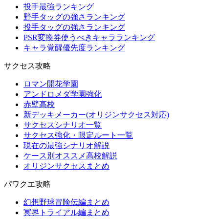
投手最強ランキング
野手タッグの強さランキング
投手タッグの強さランキング
PSR変換券使うべきキャラランキング
キャラ覚醒優先度ランキング
サクセス攻略
ロマン開花学園
アンドロメダ学園強化
赤壁高校
新デッキメーカー(オリジンサクセス対応)
サクセスシナリオ一覧
サクセス強化・限定ルート一覧
現在の最強シナリオ解説
ケース別オススメ高校解説
オリジンサクセスまとめ
パワクエ攻略
幻想野球冒険伝編まとめ
冥界トライアル編まとめ