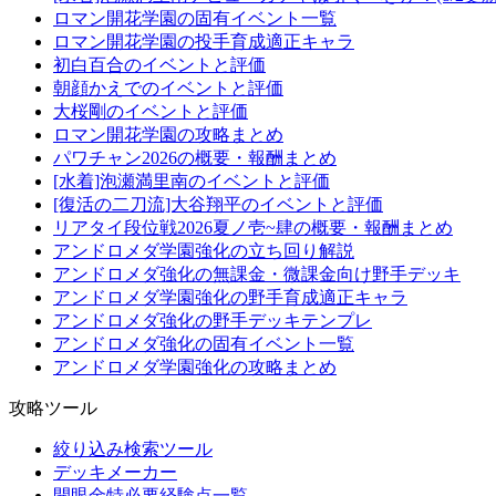
ロマン開花学園の固有イベント一覧
ロマン開花学園の投手育成適正キャラ
初白百合のイベントと評価
朝顔かえでのイベントと評価
大桜剛のイベントと評価
ロマン開花学園の攻略まとめ
パワチャン2026の概要・報酬まとめ
[水着]泡瀬満里南のイベントと評価
[復活の二刀流]大谷翔平のイベントと評価
リアタイ段位戦2026夏ノ壱~肆の概要・報酬まとめ
アンドロメダ学園強化の立ち回り解説
アンドロメダ強化の無課金・微課金向け野手デッキ
アンドロメダ学園強化の野手育成適正キャラ
アンドロメダ強化の野手デッキテンプレ
アンドロメダ強化の固有イベント一覧
アンドロメダ学園強化の攻略まとめ
攻略ツール
絞り込み検索ツール
デッキメーカー
開眼金特必要経験点一覧