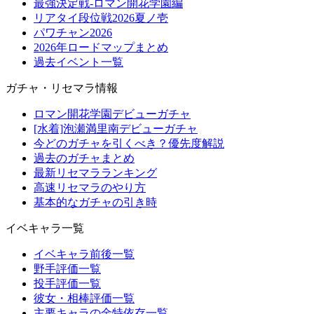
最強決定戦-ロマン開花学園編
リアタイ段位戦2026夏ノ壱
パワチャン2026
2026年ロードマップまとめ
過去イベント一覧
ガチャ・リセマラ情報
ロマン開花学園デビューガチャ
[水着]泡瀬満里南デビューガチャ
今どのガチャを引くべき？優先度解説
過去のガチャまとめ
最新リセマラランキング
高速リセマラのやり方
基本的なガチャの引き時
イベキャラ一覧
イベキャラ前後一覧
野手評価一覧
投手評価一覧
彼女・相棒評価一覧
主要キャラの金特依存一覧