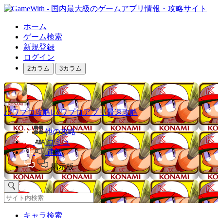
ホーム
ゲーム検索
新規登録
ログイン
2カラム
3カラム
パワプロ攻略|パワプロアプリ最速攻略
他の攻略
コミュ
速報
掲示板
キャラ検索