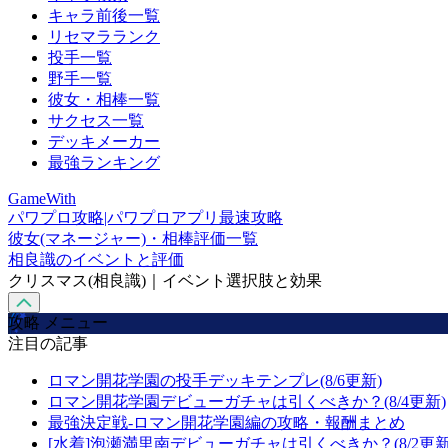
キャラ前後一覧
リセマラランク
投手一覧
野手一覧
彼女・相棒一覧
サクセス一覧
デッキメーカー
最強ランキング
GameWith
パワプロ攻略|パワプロアプリ最速攻略
彼女(マネージャー)・相棒評価一覧
相良識のイベントと評価
クリスマス(相良識)｜イベント選択肢と効果
攻略 メニュー
注目の記事
ロマン開花学園の投手デッキテンプレ(8/6更新)
ロマン開花学園デビューガチャは引くべきか？(8/4更新)
最強決定戦-ロマン開花学園編の攻略・報酬まとめ
[水着]泡瀬満里南デビューガチャは引くべきか？(8/2更新