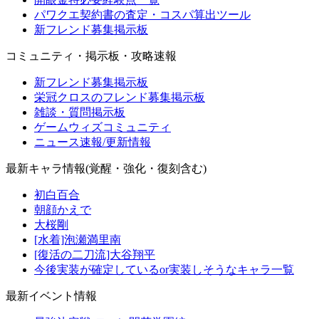
パワクエ契約書の査定・コスパ算出ツール
新フレンド募集掲示板
コミュニティ・掲示板・攻略速報
新フレンド募集掲示板
栄冠クロスのフレンド募集掲示板
雑談・質問掲示板
ゲームウィズコミュニティ
ニュース速報/更新情報
最新キャラ情報(覚醒・強化・復刻含む)
初白百合
朝顔かえで
大桜剛
[水着]泡瀬満里南
[復活の二刀流]大谷翔平
今後実装が確定しているor実装しそうなキャラ一覧
最新イベント情報