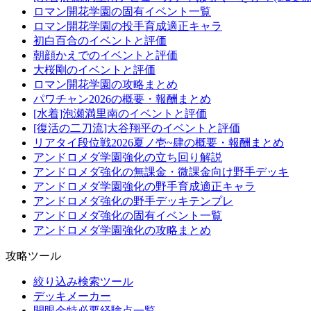
ロマン開花学園の固有イベント一覧
ロマン開花学園の投手育成適正キャラ
初白百合のイベントと評価
朝顔かえでのイベントと評価
大桜剛のイベントと評価
ロマン開花学園の攻略まとめ
パワチャン2026の概要・報酬まとめ
[水着]泡瀬満里南のイベントと評価
[復活の二刀流]大谷翔平のイベントと評価
リアタイ段位戦2026夏ノ壱~肆の概要・報酬まとめ
アンドロメダ学園強化の立ち回り解説
アンドロメダ強化の無課金・微課金向け野手デッキ
アンドロメダ学園強化の野手育成適正キャラ
アンドロメダ強化の野手デッキテンプレ
アンドロメダ強化の固有イベント一覧
アンドロメダ学園強化の攻略まとめ
攻略ツール
絞り込み検索ツール
デッキメーカー
開眼金特必要経験点一覧