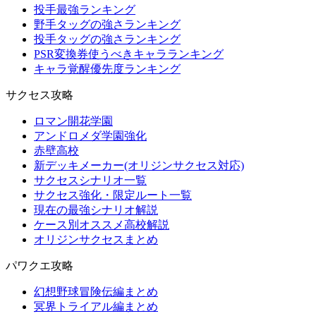
投手最強ランキング
野手タッグの強さランキング
投手タッグの強さランキング
PSR変換券使うべきキャラランキング
キャラ覚醒優先度ランキング
サクセス攻略
ロマン開花学園
アンドロメダ学園強化
赤壁高校
新デッキメーカー(オリジンサクセス対応)
サクセスシナリオ一覧
サクセス強化・限定ルート一覧
現在の最強シナリオ解説
ケース別オススメ高校解説
オリジンサクセスまとめ
パワクエ攻略
幻想野球冒険伝編まとめ
冥界トライアル編まとめ