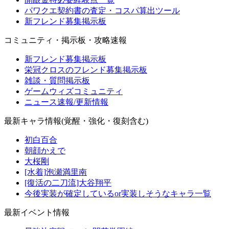
パワクエ契約書の査定・コスパ算出ツール
新フレンド募集掲示板
コミュニティ・掲示板・攻略速報
新フレンド募集掲示板
栄冠クロスのフレンド募集掲示板
雑談・質問掲示板
ゲームウィズコミュニティ
ニュース速報/更新情報
最新キャラ情報(覚醒・強化・復刻含む)
初白百合
朝顔かえで
大桜剛
[水着]泡瀬満里南
[復活の二刀流]大谷翔平
今後実装が確定しているor実装しそうなキャラ一覧
最新イベント情報