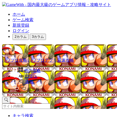
ホーム
ゲーム検索
新規登録
ログイン
2カラム
3カラム
パワプロ攻略|パワプロアプリ最速攻略
他の攻略
コミュ
速報
掲示板
キャラ検索