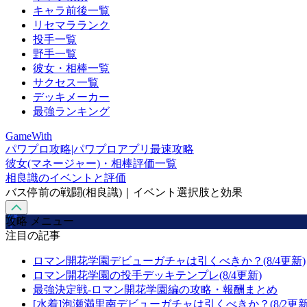
キャラ前後一覧
リセマラランク
投手一覧
野手一覧
彼女・相棒一覧
サクセス一覧
デッキメーカー
最強ランキング
GameWith
パワプロ攻略|パワプロアプリ最速攻略
彼女(マネージャー)・相棒評価一覧
相良識のイベントと評価
バス停前の戦闘(相良識)｜イベント選択肢と効果
攻略 メニュー
注目の記事
ロマン開花学園デビューガチャは引くべきか？(8/4更新)
ロマン開花学園の投手デッキテンプレ(8/4更新)
最強決定戦-ロマン開花学園編の攻略・報酬まとめ
[水着]泡瀬満里南デビューガチャは引くべきか？(8/2更新