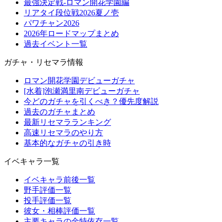
最強決定戦-ロマン開花学園編
リアタイ段位戦2026夏ノ壱
パワチャン2026
2026年ロードマップまとめ
過去イベント一覧
ガチャ・リセマラ情報
ロマン開花学園デビューガチャ
[水着]泡瀬満里南デビューガチャ
今どのガチャを引くべき？優先度解説
過去のガチャまとめ
最新リセマラランキング
高速リセマラのやり方
基本的なガチャの引き時
イベキャラ一覧
イベキャラ前後一覧
野手評価一覧
投手評価一覧
彼女・相棒評価一覧
主要キャラの金特依存一覧