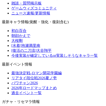
雑談・質問掲示板
ゲームウィズコミュニティ
ニュース速報/更新情報
最新キャラ情報(覚醒・強化・復刻含む)
初白百合
朝顔かえで
大桜剛
[水着]泡瀬満里南
[復活の二刀流]大谷翔平
今後実装が確定しているor実装しそうなキャラ一覧
最新イベント情報
最強決定戦-ロマン開花学園編
リアタイ段位戦2026夏ノ壱
パワチャン2026
2026年ロードマップまとめ
過去イベント一覧
ガチャ・リセマラ情報