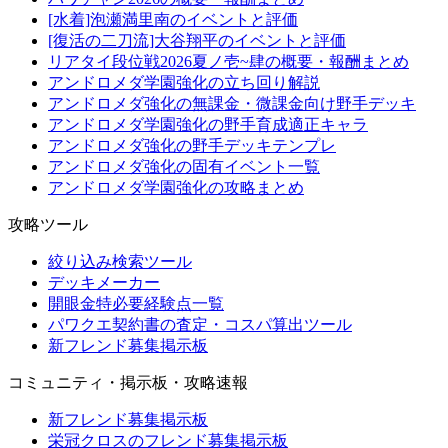
[水着]泡瀬満里南のイベントと評価
[復活の二刀流]大谷翔平のイベントと評価
リアタイ段位戦2026夏ノ壱~肆の概要・報酬まとめ
アンドロメダ学園強化の立ち回り解説
アンドロメダ強化の無課金・微課金向け野手デッキ
アンドロメダ学園強化の野手育成適正キャラ
アンドロメダ強化の野手デッキテンプレ
アンドロメダ強化の固有イベント一覧
アンドロメダ学園強化の攻略まとめ
攻略ツール
絞り込み検索ツール
デッキメーカー
開眼金特必要経験点一覧
パワクエ契約書の査定・コスパ算出ツール
新フレンド募集掲示板
コミュニティ・掲示板・攻略速報
新フレンド募集掲示板
栄冠クロスのフレンド募集掲示板