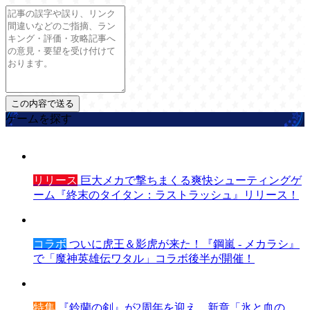
ゲームを探す
リリース
巨大メカで撃ちまくる爽快シューティングゲ
ーム『終末のタイタン：ラストラッシュ』リリース！
コラボ
ついに虎王＆影虎が来た！『鋼嵐 - メカラシ』
で「魔神英雄伝ワタル」コラボ後半が開催！
特集
『鈴蘭の剣』が2周年を迎え、新章「氷と血の