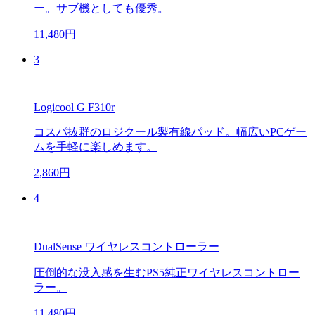
ー。サブ機としても優秀。
11,480円
3
Logicool G F310r
コスパ抜群のロジクール製有線パッド。幅広いPCゲー
ムを手軽に楽しめます。
2,860円
4
DualSense ワイヤレスコントローラー
圧倒的な没入感を生むPS5純正ワイヤレスコントロー
ラー。
11,480円