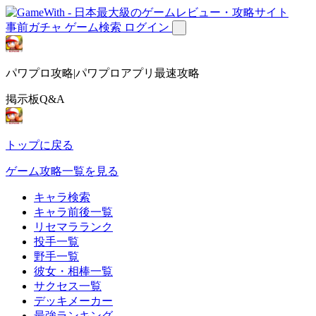
事前ガチャ
ゲーム検索
ログイン
パワプロ攻略|パワプロアプリ最速攻略
掲示板Q&A
トップに戻る
ゲーム攻略一覧を見る
キャラ検索
キャラ前後一覧
リセマラランク
投手一覧
野手一覧
彼女・相棒一覧
サクセス一覧
デッキメーカー
最強ランキング