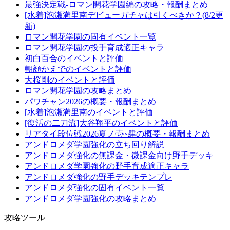
最強決定戦-ロマン開花学園編の攻略・報酬まとめ
[水着]泡瀬満里南デビューガチャは引くべきか？(8/2更
新)
ロマン開花学園の固有イベント一覧
ロマン開花学園の投手育成適正キャラ
初白百合のイベントと評価
朝顔かえでのイベントと評価
大桜剛のイベントと評価
ロマン開花学園の攻略まとめ
パワチャン2026の概要・報酬まとめ
[水着]泡瀬満里南のイベントと評価
[復活の二刀流]大谷翔平のイベントと評価
リアタイ段位戦2026夏ノ壱~肆の概要・報酬まとめ
アンドロメダ学園強化の立ち回り解説
アンドロメダ強化の無課金・微課金向け野手デッキ
アンドロメダ学園強化の野手育成適正キャラ
アンドロメダ強化の野手デッキテンプレ
アンドロメダ強化の固有イベント一覧
アンドロメダ学園強化の攻略まとめ
攻略ツール