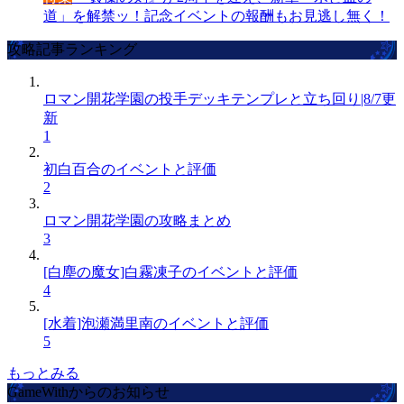
道」を解禁ッ！記念イベントの報酬もお見逃し無く！
攻略記事ランキング
ロマン開花学園の投手デッキテンプレと立ち回り|8/7更
新
1
初白百合のイベントと評価
2
ロマン開花学園の攻略まとめ
3
[白塵の魔女]白霧凍子のイベントと評価
4
[水着]泡瀬満里南のイベントと評価
5
もっとみる
GameWithからのお知らせ