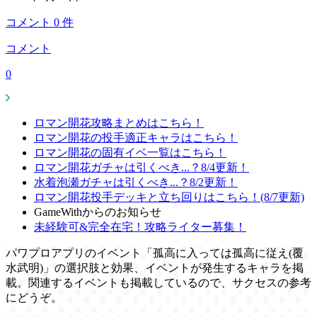
コメント
0
件
コメント
0
ロマン開花攻略まとめはこちら！
ロマン開花の投手適正キャラはこちら！
ロマン開花の固有イベ一覧はこちら！
ロマン開花ガチャは引くべき...？8/4更新！
水着泡瀬ガチャは引くべき...？8/2更新！
ロマン開花投手デッキと立ち回りはこちら！(8/7更新)
GameWithからのお知らせ
未経験可&完全在宅！攻略ライター募集！
パワプロアプリのイベント「孤高に入っては孤高に従え(覆
水武明)」の選択肢と効果、イベントが発生するキャラを掲
載。関連するイベントも掲載しているので、サクセスの参考
にどうぞ。