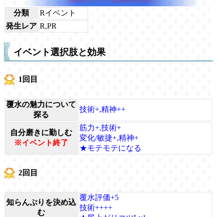
分類
Rイベント
発生レア
R,PR
イベント選択肢と効果
1回目
覆水の魅力について
技術+,精神++
探る
筋力+,技術+
自分磨きに勤しむ
変化/敏捷+,精神+
※イベント終了
★モテモテになる
2回目
覆水評価+5
知らんぷりを決め込
技術++++
む