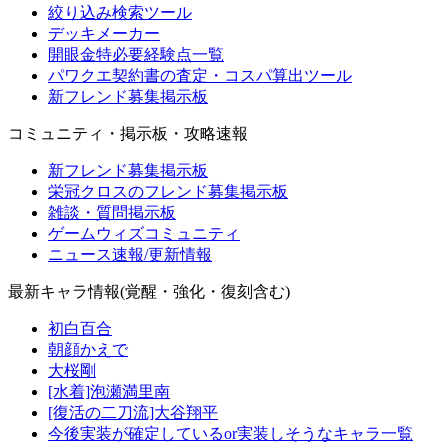
絞り込み検索ツール
デッキメーカー
開眼金特必要経験点一覧
パワクエ契約書の査定・コスパ算出ツール
新フレンド募集掲示板
コミュニティ・掲示板・攻略速報
新フレンド募集掲示板
栄冠クロスのフレンド募集掲示板
雑談・質問掲示板
ゲームウィズコミュニティ
ニュース速報/更新情報
最新キャラ情報(覚醒・強化・復刻含む)
初白百合
朝顔かえで
大桜剛
[水着]泡瀬満里南
[復活の二刀流]大谷翔平
今後実装が確定しているor実装しそうなキャラ一覧