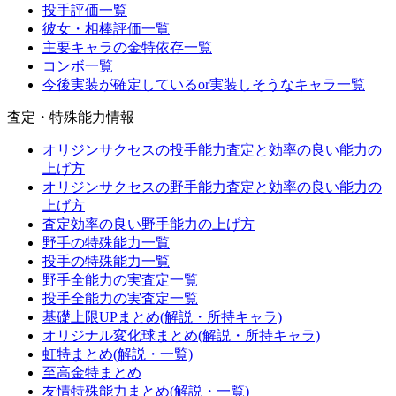
投手評価一覧
彼女・相棒評価一覧
主要キャラの金特依存一覧
コンボ一覧
今後実装が確定しているor実装しそうなキャラ一覧
査定・特殊能力情報
オリジンサクセスの投手能力査定と効率の良い能力の
上げ方
オリジンサクセスの野手能力査定と効率の良い能力の
上げ方
査定効率の良い野手能力の上げ方
野手の特殊能力一覧
投手の特殊能力一覧
野手全能力の実査定一覧
投手全能力の実査定一覧
基礎上限UPまとめ(解説・所持キャラ)
オリジナル変化球まとめ(解説・所持キャラ)
虹特まとめ(解説・一覧)
至高金特まとめ
友情特殊能力まとめ(解説・一覧)