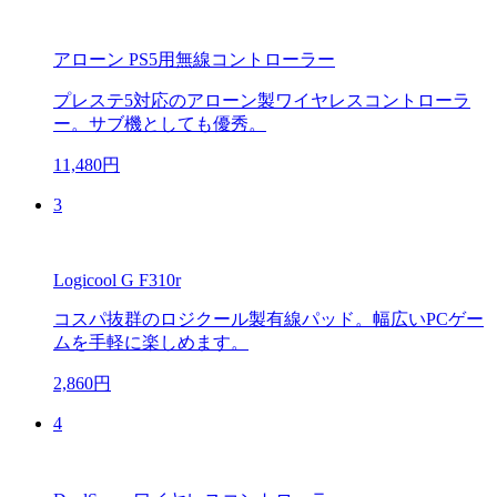
アローン PS5用無線コントローラー
プレステ5対応のアローン製ワイヤレスコントローラ
ー。サブ機としても優秀。
11,480円
3
Logicool G F310r
コスパ抜群のロジクール製有線パッド。幅広いPCゲー
ムを手軽に楽しめます。
2,860円
4