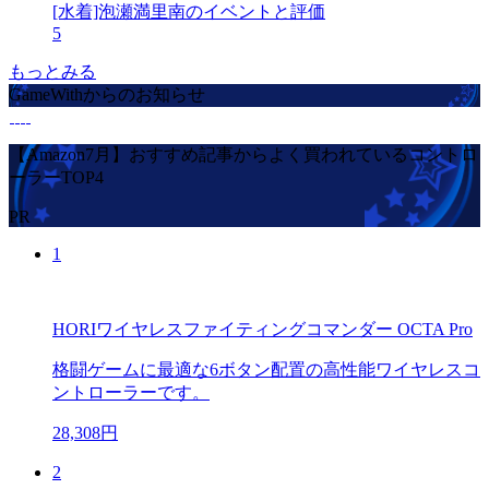
[水着]泡瀬満里南のイベントと評価
5
もっとみる
GameWithからのお知らせ
【Amazon7月】おすすめ記事からよく買われているコントロ
ーラーTOP4
PR
1
HORIワイヤレスファイティングコマンダー OCTA Pro
格闘ゲームに最適な6ボタン配置の高性能ワイヤレスコ
ントローラーです。
28,308円
2