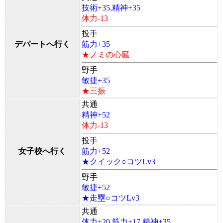
技術+35,精神+35
体力-13
投手
デパートへ行く
筋力+35
★ノミの心臓
野手
敏捷+35
★三振
共通
精神+52
体力-13
投手
女子校へ行く
筋力+52
★クイック○コツLv3
野手
敏捷+52
★走塁○コツLv3
共通
体力+20,筋力+17,精神+35