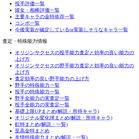
投手評価一覧
彼女・相棒評価一覧
主要キャラの金特依存一覧
コンボ一覧
今後実装が確定しているor実装しそうなキャラ一覧
査定・特殊能力情報
オリジンサクセスの投手能力査定と効率の良い能力の
上げ方
オリジンサクセスの野手能力査定と効率の良い能力の
上げ方
査定効率の良い野手能力の上げ方
野手の特殊能力一覧
投手の特殊能力一覧
野手全能力の実査定一覧
投手全能力の実査定一覧
基礎上限UPまとめ(解説・所持キャラ)
オリジナル変化球まとめ(解説・所持キャラ)
虹特まとめ(解説・一覧)
至高金特まとめ
友情特殊能力まとめ(解説・一覧)