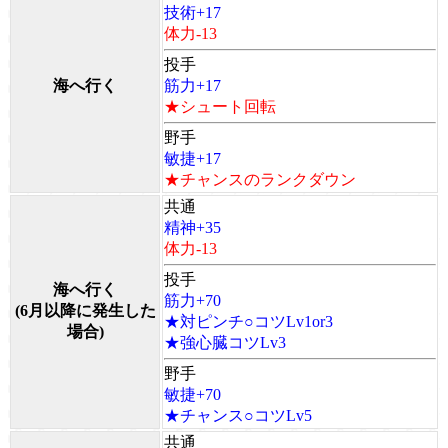
技術+17
体力-13
投手
海へ行く
筋力+17
★シュート回転
野手
敏捷+17
★チャンスのランクダウン
共通
精神+35
体力-13
投手
海へ行く
筋力+70
(6月以降に発生した
★対ピンチ○コツLv1or3
場合)
★強心臓コツLv3
野手
敏捷+70
★チャンス○コツLv5
共通