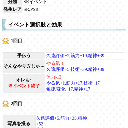
分類
SRイベント
発生レア
SR,PSR
イベント選択肢と効果
1回目
手伝う
久遠評価+5,筋力+19,精神+39
やる気-1
そんなやり方じゃ～
久遠評価+5,技術+39,精神+39
体力-13
オレも~
やる気+1,筋力+17,技術+17
※イベント終了
敏捷/変化+17,精神+17
2回目
久遠評価+5,筋力+35,精神
写真を撮る
+52