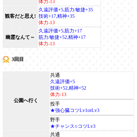
体力-13
久遠評価+5,筋力/敏捷+35
観客だと思え!
技術+17,精神+35
体力-13
久遠評価+5,筋力+17
幽霊なんて～
筋力/敏捷+52,精神+17
体力-13
3回目
共通
久遠評価+5
技術+52,精神+52
体力-13
公園へ行く
投手
★強心臓コツLv1orLv3
野手
★チャンス○コツLv3
共通