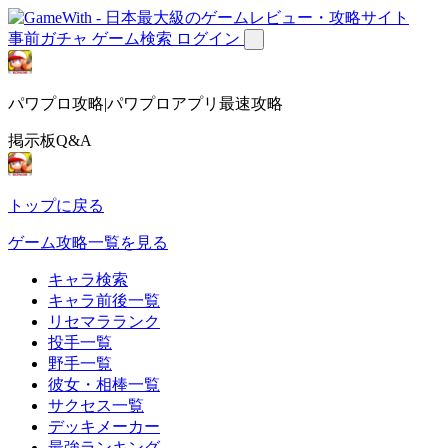
事前ガチャ
ゲーム検索
ログイン
パワプロ攻略|パワプロアプリ最速攻略
掲示板Q&A
トップに戻る
ゲーム攻略一覧を見る
キャラ検索
キャラ前後一覧
リセマラランク
投手一覧
野手一覧
彼女・相棒一覧
サクセス一覧
デッキメーカー
最強ランキング