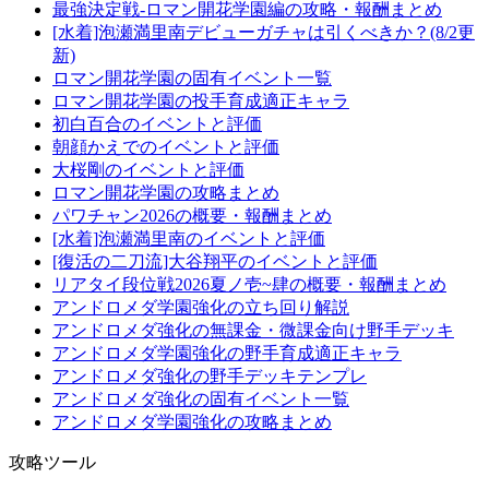
最強決定戦-ロマン開花学園編の攻略・報酬まとめ
[水着]泡瀬満里南デビューガチャは引くべきか？(8/2更
新)
ロマン開花学園の固有イベント一覧
ロマン開花学園の投手育成適正キャラ
初白百合のイベントと評価
朝顔かえでのイベントと評価
大桜剛のイベントと評価
ロマン開花学園の攻略まとめ
パワチャン2026の概要・報酬まとめ
[水着]泡瀬満里南のイベントと評価
[復活の二刀流]大谷翔平のイベントと評価
リアタイ段位戦2026夏ノ壱~肆の概要・報酬まとめ
アンドロメダ学園強化の立ち回り解説
アンドロメダ強化の無課金・微課金向け野手デッキ
アンドロメダ学園強化の野手育成適正キャラ
アンドロメダ強化の野手デッキテンプレ
アンドロメダ強化の固有イベント一覧
アンドロメダ学園強化の攻略まとめ
攻略ツール