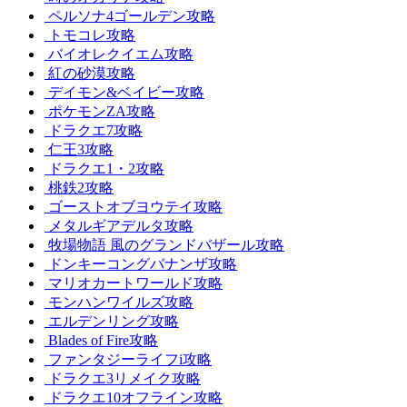
ペルソナ4ゴールデン攻略
トモコレ攻略
バイオレクイエム攻略
紅の砂漠攻略
デイモン&ベイビー攻略
ポケモンZA攻略
ドラクエ7攻略
仁王3攻略
ドラクエ1・2攻略
桃鉄2攻略
ゴーストオブヨウテイ攻略
メタルギアデルタ攻略
牧場物語 風のグランドバザール攻略
ドンキーコングバナンザ攻略
マリオカートワールド攻略
モンハンワイルズ攻略
エルデンリング攻略
Blades of Fire攻略
ファンタジーライフi攻略
ドラクエ3リメイク攻略
ドラクエ10オフライン攻略