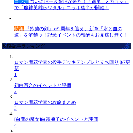
コラボ
ついに虎王＆影虎が来た！『鋼嵐 - メカラシ』
で「魔神英雄伝ワタル」コラボ後半が開催！
特集
『鈴蘭の剣』が2周年を迎え、新章「氷と血の
道」を解禁ッ！記念イベントの報酬もお見逃し無く！
攻略記事ランキング
ロマン開花学園の投手デッキテンプレと立ち回り|8/7更
新
1
初白百合のイベントと評価
2
ロマン開花学園の攻略まとめ
3
[白塵の魔女]白霧凍子のイベントと評価
4