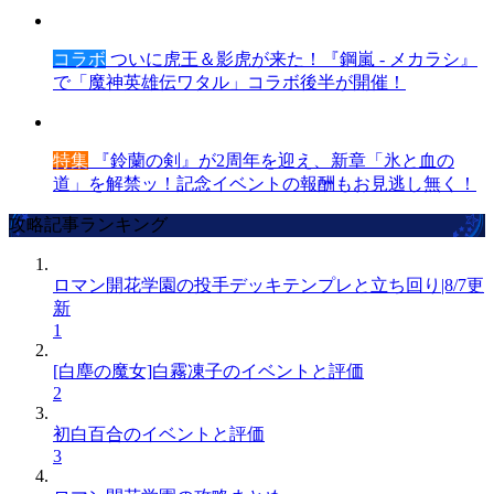
コラボ
ついに虎王＆影虎が来た！『鋼嵐 - メカラシ』
で「魔神英雄伝ワタル」コラボ後半が開催！
特集
『鈴蘭の剣』が2周年を迎え、新章「氷と血の
道」を解禁ッ！記念イベントの報酬もお見逃し無く！
攻略記事ランキング
ロマン開花学園の投手デッキテンプレと立ち回り|8/7更
新
1
[白塵の魔女]白霧凍子のイベントと評価
2
初白百合のイベントと評価
3