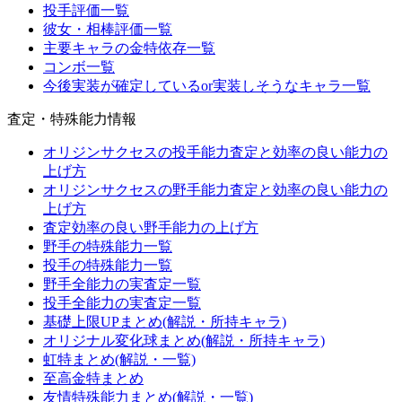
投手評価一覧
彼女・相棒評価一覧
主要キャラの金特依存一覧
コンボ一覧
今後実装が確定しているor実装しそうなキャラ一覧
査定・特殊能力情報
オリジンサクセスの投手能力査定と効率の良い能力の
上げ方
オリジンサクセスの野手能力査定と効率の良い能力の
上げ方
査定効率の良い野手能力の上げ方
野手の特殊能力一覧
投手の特殊能力一覧
野手全能力の実査定一覧
投手全能力の実査定一覧
基礎上限UPまとめ(解説・所持キャラ)
オリジナル変化球まとめ(解説・所持キャラ)
虹特まとめ(解説・一覧)
至高金特まとめ
友情特殊能力まとめ(解説・一覧)