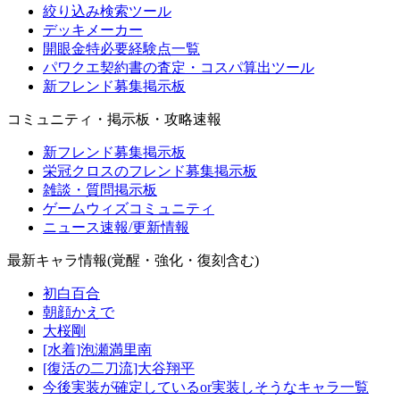
絞り込み検索ツール
デッキメーカー
開眼金特必要経験点一覧
パワクエ契約書の査定・コスパ算出ツール
新フレンド募集掲示板
コミュニティ・掲示板・攻略速報
新フレンド募集掲示板
栄冠クロスのフレンド募集掲示板
雑談・質問掲示板
ゲームウィズコミュニティ
ニュース速報/更新情報
最新キャラ情報(覚醒・強化・復刻含む)
初白百合
朝顔かえで
大桜剛
[水着]泡瀬満里南
[復活の二刀流]大谷翔平
今後実装が確定しているor実装しそうなキャラ一覧