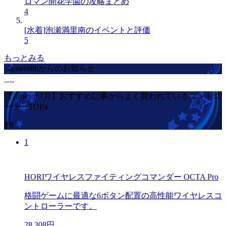
ロマン開花学園の攻略まとめ
4
[水着]泡瀬満里南のイベントと評価
5
もっとみる
GameWithからのお知らせ
【Amazon7月】おすすめ記事からよく買われているコントロ
ーラーTOP4
PR
1
HORIワイヤレスファイティングコマンダー OCTA Pro
格闘ゲームに最適な6ボタン配置の高性能ワイヤレスコ
ントローラーです。
28,308円