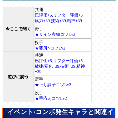
共通
巴評価+5,リフター評価+5
筋力+39,技術+39,精神+39
今ここで聞く
野手
★サイン察知コツLv2
投手
★要所○コツLv2
共通
巴評価+5,リフター評価+5
敏捷/変化+39,技術+39,精神
+39
遊びに誘う
野手
★上り調子コツLv2
投手
★手応えコツLv2
イベント/コンボ発生キャラと関連イ