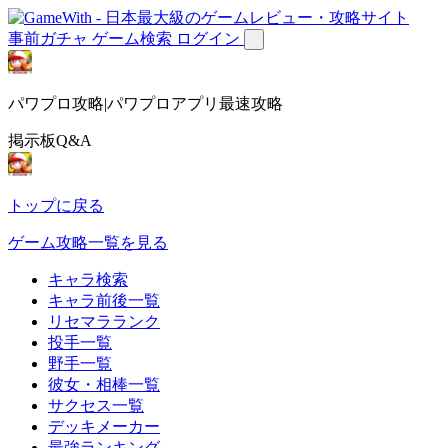
事前ガチャ
ゲーム検索
ログイン
パワプロ攻略|パワプロアプリ最速攻略
掲示板Q&A
トップに戻る
ゲーム攻略一覧を見る
キャラ検索
キャラ前後一覧
リセマラランク
投手一覧
野手一覧
彼女・相棒一覧
サクセス一覧
デッキメーカー
最強ランキング