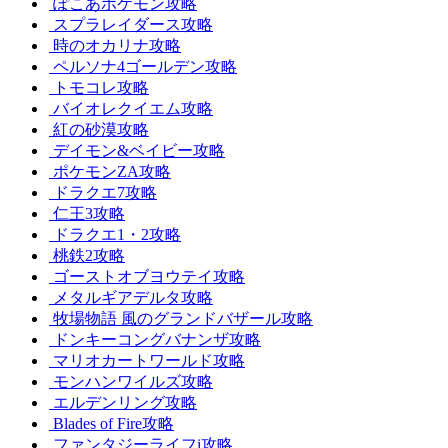
ぽこあポケモン攻略
スプラレイダース攻略
時のオカリナ攻略
ペルソナ4ゴールデン攻略
トモコレ攻略
バイオレクイエム攻略
紅の砂漠攻略
デイモン&ベイビー攻略
ポケモンZA攻略
ドラクエ7攻略
仁王3攻略
ドラクエ1・2攻略
桃鉄2攻略
ゴーストオブヨウテイ攻略
メタルギアデルタ攻略
牧場物語 風のグランドバザール攻略
ドンキーコングバナンザ攻略
マリオカートワールド攻略
モンハンワイルズ攻略
エルデンリング攻略
Blades of Fire攻略
ファンタジーライフi攻略