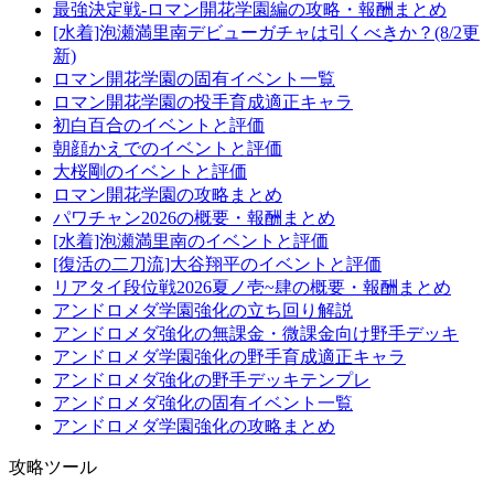
最強決定戦-ロマン開花学園編の攻略・報酬まとめ
[水着]泡瀬満里南デビューガチャは引くべきか？(8/2更
新)
ロマン開花学園の固有イベント一覧
ロマン開花学園の投手育成適正キャラ
初白百合のイベントと評価
朝顔かえでのイベントと評価
大桜剛のイベントと評価
ロマン開花学園の攻略まとめ
パワチャン2026の概要・報酬まとめ
[水着]泡瀬満里南のイベントと評価
[復活の二刀流]大谷翔平のイベントと評価
リアタイ段位戦2026夏ノ壱~肆の概要・報酬まとめ
アンドロメダ学園強化の立ち回り解説
アンドロメダ強化の無課金・微課金向け野手デッキ
アンドロメダ学園強化の野手育成適正キャラ
アンドロメダ強化の野手デッキテンプレ
アンドロメダ強化の固有イベント一覧
アンドロメダ学園強化の攻略まとめ
攻略ツール