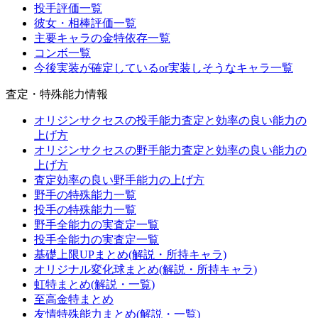
投手評価一覧
彼女・相棒評価一覧
主要キャラの金特依存一覧
コンボ一覧
今後実装が確定しているor実装しそうなキャラ一覧
査定・特殊能力情報
オリジンサクセスの投手能力査定と効率の良い能力の
上げ方
オリジンサクセスの野手能力査定と効率の良い能力の
上げ方
査定効率の良い野手能力の上げ方
野手の特殊能力一覧
投手の特殊能力一覧
野手全能力の実査定一覧
投手全能力の実査定一覧
基礎上限UPまとめ(解説・所持キャラ)
オリジナル変化球まとめ(解説・所持キャラ)
虹特まとめ(解説・一覧)
至高金特まとめ
友情特殊能力まとめ(解説・一覧)