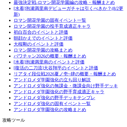
最強決定戦-ロマン開花学園編の攻略・報酬まとめ
[水着]泡瀬満里南デビューガチャは引くべきか？(8/2更
新)
ロマン開花学園の固有イベント一覧
ロマン開花学園の投手育成適正キャラ
初白百合のイベントと評価
朝顔かえでのイベントと評価
大桜剛のイベントと評価
ロマン開花学園の攻略まとめ
パワチャン2026の概要・報酬まとめ
[水着]泡瀬満里南のイベントと評価
[復活の二刀流]大谷翔平のイベントと評価
リアタイ段位戦2026夏ノ壱~肆の概要・報酬まとめ
アンドロメダ学園強化の立ち回り解説
アンドロメダ強化の無課金・微課金向け野手デッキ
アンドロメダ学園強化の野手育成適正キャラ
アンドロメダ強化の野手デッキテンプレ
アンドロメダ強化の固有イベント一覧
アンドロメダ学園強化の攻略まとめ
攻略ツール