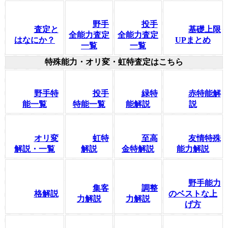
野手
投手
査定と
基礎上限
全能力査定
全能力査定
はなにか？
UPまとめ
一覧
一覧
特殊能力・オリ変・虹特査定はこちら
野手特
投手
緑特
赤特能解
能一覧
特能一覧
能解説
説
オリ変
虹特
至高
友情特殊
解説・一覧
解説
金特解説
能力解説
野手能力
集客
調整
格解説
のベストな上
力解説
力解説
げ方