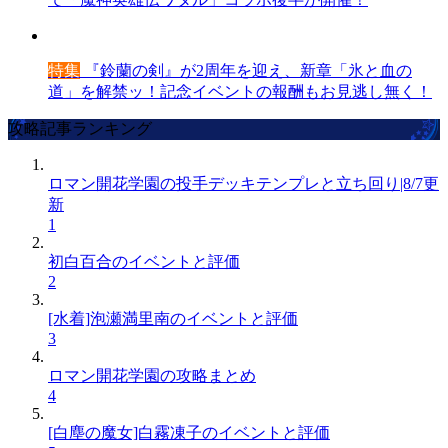
特集
『鈴蘭の剣』が2周年を迎え、新章「氷と血の
道」を解禁ッ！記念イベントの報酬もお見逃し無く！
攻略記事ランキング
ロマン開花学園の投手デッキテンプレと立ち回り|8/7更
新
1
初白百合のイベントと評価
2
[水着]泡瀬満里南のイベントと評価
3
ロマン開花学園の攻略まとめ
4
[白塵の魔女]白霧凍子のイベントと評価