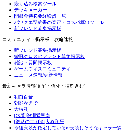
絞り込み検索ツール
デッキメーカー
開眼金特必要経験点一覧
パワクエ契約書の査定・コスパ算出ツール
新フレンド募集掲示板
コミュニティ・掲示板・攻略速報
新フレンド募集掲示板
栄冠クロスのフレンド募集掲示板
雑談・質問掲示板
ゲームウィズコミュニティ
ニュース速報/更新情報
最新キャラ情報(覚醒・強化・復刻含む)
初白百合
朝顔かえで
大桜剛
[水着]泡瀬満里南
[復活の二刀流]大谷翔平
今後実装が確定しているor実装しそうなキャラ一覧