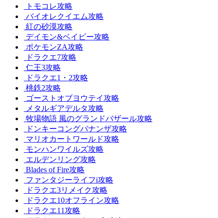
トモコレ攻略
バイオレクイエム攻略
紅の砂漠攻略
デイモン&ベイビー攻略
ポケモンZA攻略
ドラクエ7攻略
仁王3攻略
ドラクエ1・2攻略
桃鉄2攻略
ゴーストオブヨウテイ攻略
メタルギアデルタ攻略
牧場物語 風のグランドバザール攻略
ドンキーコングバナンザ攻略
マリオカートワールド攻略
モンハンワイルズ攻略
エルデンリング攻略
Blades of Fire攻略
ファンタジーライフi攻略
ドラクエ3リメイク攻略
ドラクエ10オフライン攻略
ドラクエ11攻略