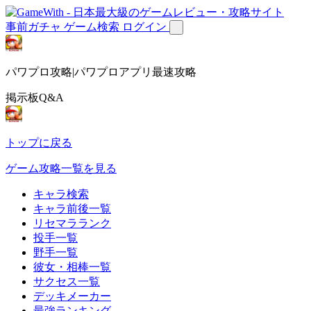
事前ガチャ
ゲーム検索
ログイン
パワプロ攻略|パワプロアプリ最速攻略
掲示板Q&A
トップに戻る
ゲーム攻略一覧を見る
キャラ検索
キャラ前後一覧
リセマラランク
投手一覧
野手一覧
彼女・相棒一覧
サクセス一覧
デッキメーカー
最強ランキング