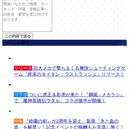
ゲームを探す
リリース
巨大メカで撃ちまくる爽快シューティングゲ
ーム『終末のタイタン：ラストラッシュ』リリース！
コラボ
ついに虎王＆影虎が来た！『鋼嵐 - メカラシ』
で「魔神英雄伝ワタル」コラボ後半が開催！
特集
『鈴蘭の剣』が2周年を迎え、新章「氷と血の
道」を解禁ッ！記念イベントの報酬もお見逃し無く！