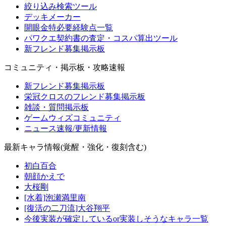
絞り込み検索ツール
デッキメーカー
開眼金特必要経験点一覧
パワクエ契約書の査定・コスパ算出ツール
新フレンド募集掲示板
コミュニティ・掲示板・攻略速報
新フレンド募集掲示板
栄冠クロスのフレンド募集掲示板
雑談・質問掲示板
ゲームウィズコミュニティ
ニュース速報/更新情報
最新キャラ情報(覚醒・強化・復刻含む)
初白百合
朝顔かえで
大桜剛
[水着]泡瀬満里南
[復活の二刀流]大谷翔平
今後実装が確定しているor実装しそうなキャラ一覧