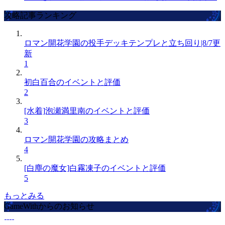
攻略記事ランキング
ロマン開花学園の投手デッキテンプレと立ち回り|8/7更
新
1
初白百合のイベントと評価
2
[水着]泡瀬満里南のイベントと評価
3
ロマン開花学園の攻略まとめ
4
[白塵の魔女]白霧凍子のイベントと評価
5
もっとみる
GameWithからのお知らせ