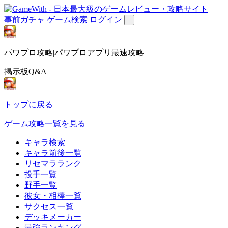
事前ガチャ
ゲーム検索
ログイン
パワプロ攻略|パワプロアプリ最速攻略
掲示板Q&A
トップに戻る
ゲーム攻略一覧を見る
キャラ検索
キャラ前後一覧
リセマラランク
投手一覧
野手一覧
彼女・相棒一覧
サクセス一覧
デッキメーカー
最強ランキング