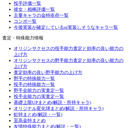
投手評価一覧
彼女・相棒評価一覧
主要キャラの金特依存一覧
コンボ一覧
今後実装が確定しているor実装しそうなキャラ一覧
査定・特殊能力情報
オリジンサクセスの投手能力査定と効率の良い能力の
上げ方
オリジンサクセスの野手能力査定と効率の良い能力の
上げ方
査定効率の良い野手能力の上げ方
野手の特殊能力一覧
投手の特殊能力一覧
野手全能力の実査定一覧
投手全能力の実査定一覧
基礎上限UPまとめ(解説・所持キャラ)
オリジナル変化球まとめ(解説・所持キャラ)
虹特まとめ(解説・一覧)
至高金特まとめ
友情特殊能力まとめ(解説・一覧)