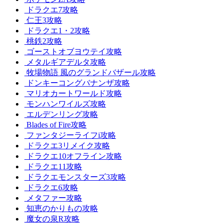
ドラクエ7攻略
仁王3攻略
ドラクエ1・2攻略
桃鉄2攻略
ゴーストオブヨウテイ攻略
メタルギアデルタ攻略
牧場物語 風のグランドバザール攻略
ドンキーコングバナンザ攻略
マリオカートワールド攻略
モンハンワイルズ攻略
エルデンリング攻略
Blades of Fire攻略
ファンタジーライフi攻略
ドラクエ3リメイク攻略
ドラクエ10オフライン攻略
ドラクエ11攻略
ドラクエモンスターズ3攻略
ドラクエ6攻略
メタファー攻略
知恵のかりもの攻略
魔女の泉R攻略