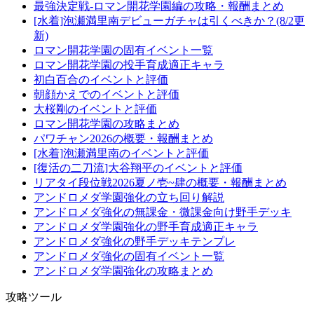
最強決定戦-ロマン開花学園編の攻略・報酬まとめ
[水着]泡瀬満里南デビューガチャは引くべきか？(8/2更
新)
ロマン開花学園の固有イベント一覧
ロマン開花学園の投手育成適正キャラ
初白百合のイベントと評価
朝顔かえでのイベントと評価
大桜剛のイベントと評価
ロマン開花学園の攻略まとめ
パワチャン2026の概要・報酬まとめ
[水着]泡瀬満里南のイベントと評価
[復活の二刀流]大谷翔平のイベントと評価
リアタイ段位戦2026夏ノ壱~肆の概要・報酬まとめ
アンドロメダ学園強化の立ち回り解説
アンドロメダ強化の無課金・微課金向け野手デッキ
アンドロメダ学園強化の野手育成適正キャラ
アンドロメダ強化の野手デッキテンプレ
アンドロメダ強化の固有イベント一覧
アンドロメダ学園強化の攻略まとめ
攻略ツール