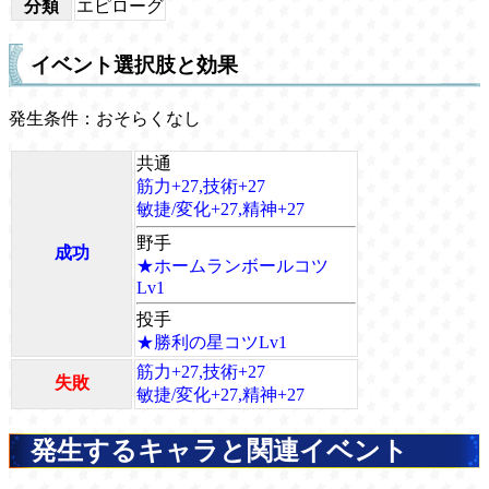
分類
エピローグ
イベント選択肢と効果
発生条件：おそらくなし
共通
筋力+27,技術+27
敏捷/変化+27,精神+27
野手
成功
★ホームランボールコツ
Lv1
投手
★勝利の星コツLv1
筋力+27,技術+27
失敗
敏捷/変化+27,精神+27
発生するキャラと関連イベント