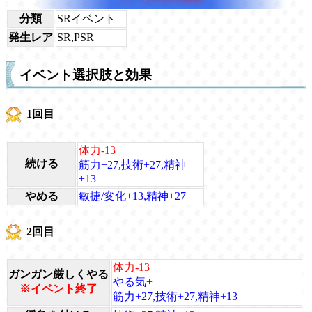
分類
SRイベント
発生レア
SR,PSR
イベント選択肢と効果
1回目
体力-13
続ける
筋力+27,技術+27,精神
+13
やめる
敏捷/変化+13,精神+27
2回目
体力-13
ガンガン厳しくやる
やる気+
※イベント終了
筋力+27,技術+27,精神+13