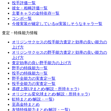
投手評価一覧
彼女・相棒評価一覧
主要キャラの金特依存一覧
コンボ一覧
今後実装が確定しているor実装しそうなキャラ一覧
査定・特殊能力情報
オリジンサクセスの投手能力査定と効率の良い能力の
上げ方
オリジンサクセスの野手能力査定と効率の良い能力の
上げ方
査定効率の良い野手能力の上げ方
野手の特殊能力一覧
投手の特殊能力一覧
野手全能力の実査定一覧
投手全能力の実査定一覧
基礎上限UPまとめ(解説・所持キャラ)
オリジナル変化球まとめ(解説・所持キャラ)
虹特まとめ(解説・一覧)
至高金特まとめ
友情特殊能力まとめ(解説・一覧)