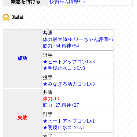
緩急を付ける
技術+27,精神+13
3回目
共通
体力最大値+8,ワーちゃん評価+5
筋力+54,精神+54
野手
成功
★ヒートアップコツLv3
★明鏡止水コツLv3
投手
★みなぎる活力コツLv3
共通
体力-13
筋力+27,精神+27
野手
失敗
★ヒートアップコツLv1
★明鏡止水コツLv1
投手