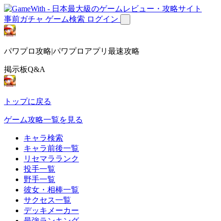
事前ガチャ
ゲーム検索
ログイン
パワプロ攻略|パワプロアプリ最速攻略
掲示板Q&A
トップに戻る
ゲーム攻略一覧を見る
キャラ検索
キャラ前後一覧
リセマラランク
投手一覧
野手一覧
彼女・相棒一覧
サクセス一覧
デッキメーカー
最強ランキング