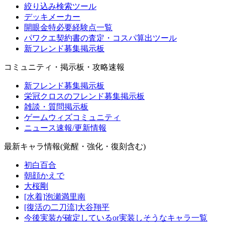
絞り込み検索ツール
デッキメーカー
開眼金特必要経験点一覧
パワクエ契約書の査定・コスパ算出ツール
新フレンド募集掲示板
コミュニティ・掲示板・攻略速報
新フレンド募集掲示板
栄冠クロスのフレンド募集掲示板
雑談・質問掲示板
ゲームウィズコミュニティ
ニュース速報/更新情報
最新キャラ情報(覚醒・強化・復刻含む)
初白百合
朝顔かえで
大桜剛
[水着]泡瀬満里南
[復活の二刀流]大谷翔平
今後実装が確定しているor実装しそうなキャラ一覧