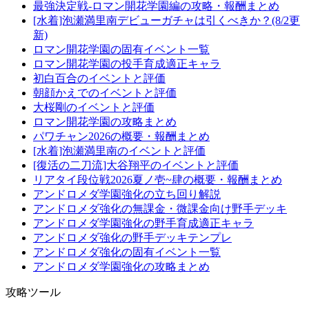
最強決定戦-ロマン開花学園編の攻略・報酬まとめ
[水着]泡瀬満里南デビューガチャは引くべきか？(8/2更
新)
ロマン開花学園の固有イベント一覧
ロマン開花学園の投手育成適正キャラ
初白百合のイベントと評価
朝顔かえでのイベントと評価
大桜剛のイベントと評価
ロマン開花学園の攻略まとめ
パワチャン2026の概要・報酬まとめ
[水着]泡瀬満里南のイベントと評価
[復活の二刀流]大谷翔平のイベントと評価
リアタイ段位戦2026夏ノ壱~肆の概要・報酬まとめ
アンドロメダ学園強化の立ち回り解説
アンドロメダ強化の無課金・微課金向け野手デッキ
アンドロメダ学園強化の野手育成適正キャラ
アンドロメダ強化の野手デッキテンプレ
アンドロメダ強化の固有イベント一覧
アンドロメダ学園強化の攻略まとめ
攻略ツール