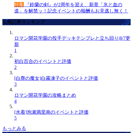
特集
『鈴蘭の剣』が2周年を迎え、新章「氷と血の
道」を解禁ッ！記念イベントの報酬もお見逃し無く！
攻略記事ランキング
ロマン開花学園の投手デッキテンプレと立ち回り|8/7更
新
1
初白百合のイベントと評価
2
[白塵の魔女]白霧凍子のイベントと評価
3
ロマン開花学園の攻略まとめ
4
[水着]泡瀬満里南のイベントと評価
5
もっとみる