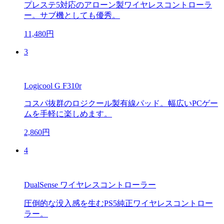
プレステ5対応のアローン製ワイヤレスコントローラ
ー。サブ機としても優秀。
11,480円
3
Logicool G F310r
コスパ抜群のロジクール製有線パッド。幅広いPCゲー
ムを手軽に楽しめます。
2,860円
4
DualSense ワイヤレスコントローラー
圧倒的な没入感を生むPS5純正ワイヤレスコントロー
ラー。