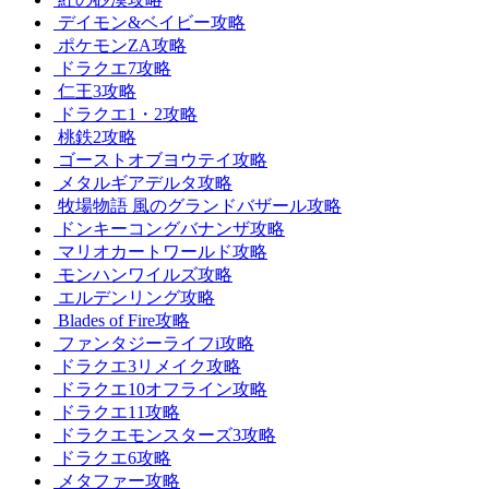
デイモン&ベイビー攻略
ポケモンZA攻略
ドラクエ7攻略
仁王3攻略
ドラクエ1・2攻略
桃鉄2攻略
ゴーストオブヨウテイ攻略
メタルギアデルタ攻略
牧場物語 風のグランドバザール攻略
ドンキーコングバナンザ攻略
マリオカートワールド攻略
モンハンワイルズ攻略
エルデンリング攻略
Blades of Fire攻略
ファンタジーライフi攻略
ドラクエ3リメイク攻略
ドラクエ10オフライン攻略
ドラクエ11攻略
ドラクエモンスターズ3攻略
ドラクエ6攻略
メタファー攻略