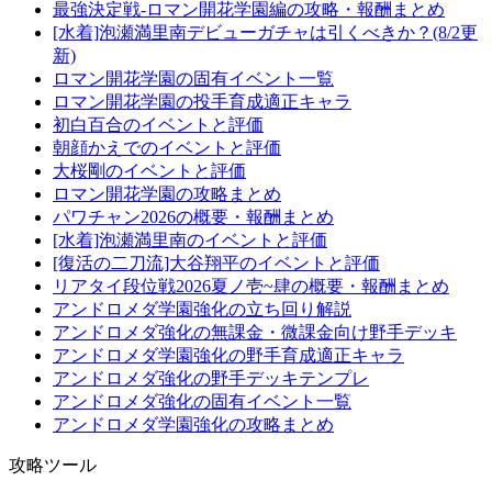
最強決定戦-ロマン開花学園編の攻略・報酬まとめ
[水着]泡瀬満里南デビューガチャは引くべきか？(8/2更
新)
ロマン開花学園の固有イベント一覧
ロマン開花学園の投手育成適正キャラ
初白百合のイベントと評価
朝顔かえでのイベントと評価
大桜剛のイベントと評価
ロマン開花学園の攻略まとめ
パワチャン2026の概要・報酬まとめ
[水着]泡瀬満里南のイベントと評価
[復活の二刀流]大谷翔平のイベントと評価
リアタイ段位戦2026夏ノ壱~肆の概要・報酬まとめ
アンドロメダ学園強化の立ち回り解説
アンドロメダ強化の無課金・微課金向け野手デッキ
アンドロメダ学園強化の野手育成適正キャラ
アンドロメダ強化の野手デッキテンプレ
アンドロメダ強化の固有イベント一覧
アンドロメダ学園強化の攻略まとめ
攻略ツール