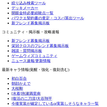
絞り込み検索ツール
デッキメーカー
開眼金特必要経験点一覧
パワクエ契約書の査定・コスパ算出ツール
新フレンド募集掲示板
コミュニティ・掲示板・攻略速報
新フレンド募集掲示板
栄冠クロスのフレンド募集掲示板
雑談・質問掲示板
ゲームウィズコミュニティ
ニュース速報/更新情報
最新キャラ情報(覚醒・強化・復刻含む)
初白百合
朝顔かえで
大桜剛
[水着]泡瀬満里南
[復活の二刀流]大谷翔平
今後実装が確定しているor実装しそうなキャラ一覧