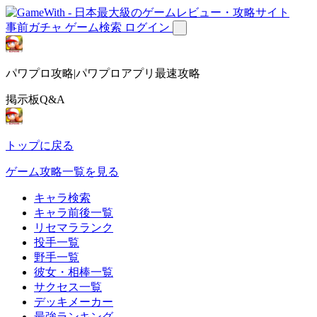
事前ガチャ
ゲーム検索
ログイン
パワプロ攻略|パワプロアプリ最速攻略
掲示板Q&A
トップに戻る
ゲーム攻略一覧を見る
キャラ検索
キャラ前後一覧
リセマラランク
投手一覧
野手一覧
彼女・相棒一覧
サクセス一覧
デッキメーカー
最強ランキング