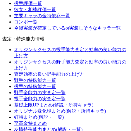
投手評価一覧
彼女・相棒評価一覧
主要キャラの金特依存一覧
コンボ一覧
今後実装が確定しているor実装しそうなキャラ一覧
査定・特殊能力情報
オリジンサクセスの投手能力査定と効率の良い能力の
上げ方
オリジンサクセスの野手能力査定と効率の良い能力の
上げ方
査定効率の良い野手能力の上げ方
野手の特殊能力一覧
投手の特殊能力一覧
野手全能力の実査定一覧
投手全能力の実査定一覧
基礎上限UPまとめ(解説・所持キャラ)
オリジナル変化球まとめ(解説・所持キャラ)
虹特まとめ(解説・一覧)
至高金特まとめ
友情特殊能力まとめ(解説・一覧)