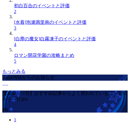
初白百合のイベントと評価
2
[水着]泡瀬満里南のイベントと評価
3
[白塵の魔女]白霧凍子のイベントと評価
4
ロマン開花学園の攻略まとめ
5
もっとみる
GameWithからのお知らせ
【Amazon7月】おすすめ記事からよく買われているコントロ
ーラーTOP4
PR
1