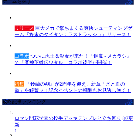
ゲームを探す
リリース
巨大メカで撃ちまくる爽快シューティングゲ
ーム『終末のタイタン：ラストラッシュ』リリース！
コラボ
ついに虎王＆影虎が来た！『鋼嵐 - メカラシ』
で「魔神英雄伝ワタル」コラボ後半が開催！
特集
『鈴蘭の剣』が2周年を迎え、新章「氷と血の
道」を解禁ッ！記念イベントの報酬もお見逃し無く！
攻略記事ランキング
ロマン開花学園の投手デッキテンプレと立ち回り|8/7更
新
1