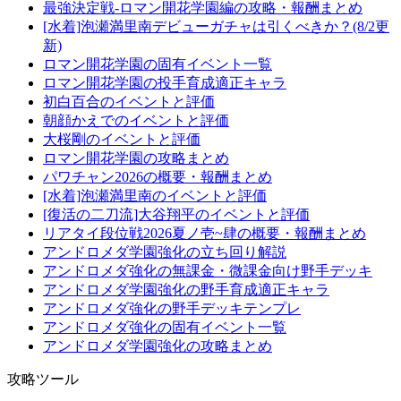
最強決定戦-ロマン開花学園編の攻略・報酬まとめ
[水着]泡瀬満里南デビューガチャは引くべきか？(8/2更
新)
ロマン開花学園の固有イベント一覧
ロマン開花学園の投手育成適正キャラ
初白百合のイベントと評価
朝顔かえでのイベントと評価
大桜剛のイベントと評価
ロマン開花学園の攻略まとめ
パワチャン2026の概要・報酬まとめ
[水着]泡瀬満里南のイベントと評価
[復活の二刀流]大谷翔平のイベントと評価
リアタイ段位戦2026夏ノ壱~肆の概要・報酬まとめ
アンドロメダ学園強化の立ち回り解説
アンドロメダ強化の無課金・微課金向け野手デッキ
アンドロメダ学園強化の野手育成適正キャラ
アンドロメダ強化の野手デッキテンプレ
アンドロメダ強化の固有イベント一覧
アンドロメダ学園強化の攻略まとめ
攻略ツール