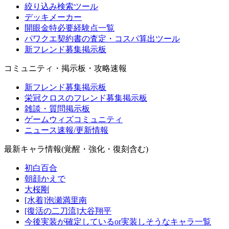
絞り込み検索ツール
デッキメーカー
開眼金特必要経験点一覧
パワクエ契約書の査定・コスパ算出ツール
新フレンド募集掲示板
コミュニティ・掲示板・攻略速報
新フレンド募集掲示板
栄冠クロスのフレンド募集掲示板
雑談・質問掲示板
ゲームウィズコミュニティ
ニュース速報/更新情報
最新キャラ情報(覚醒・強化・復刻含む)
初白百合
朝顔かえで
大桜剛
[水着]泡瀬満里南
[復活の二刀流]大谷翔平
今後実装が確定しているor実装しそうなキャラ一覧