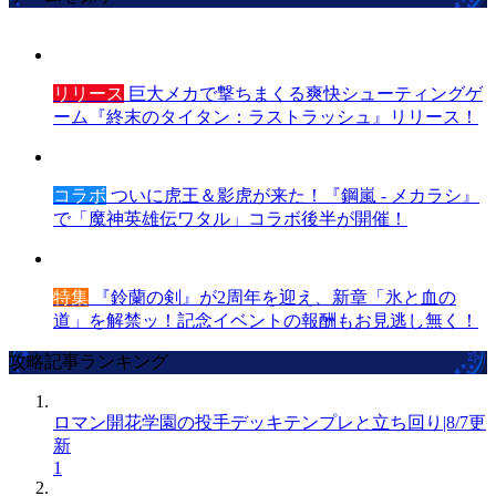
リリース
巨大メカで撃ちまくる爽快シューティングゲ
ーム『終末のタイタン：ラストラッシュ』リリース！
コラボ
ついに虎王＆影虎が来た！『鋼嵐 - メカラシ』
で「魔神英雄伝ワタル」コラボ後半が開催！
特集
『鈴蘭の剣』が2周年を迎え、新章「氷と血の
道」を解禁ッ！記念イベントの報酬もお見逃し無く！
攻略記事ランキング
ロマン開花学園の投手デッキテンプレと立ち回り|8/7更
新
1