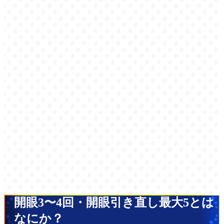
開眼3〜4回・開眼引き直し最大5とは
なにか？