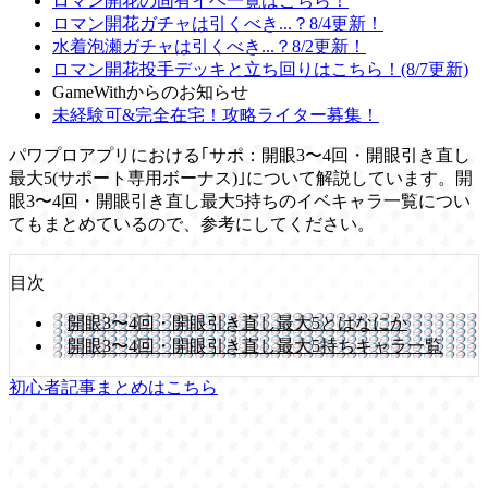
ロマン開花の固有イベ一覧はこちら！
ロマン開花ガチャは引くべき...？8/4更新！
水着泡瀬ガチャは引くべき...？8/2更新！
ロマン開花投手デッキと立ち回りはこちら！(8/7更新)
GameWithからのお知らせ
未経験可&完全在宅！攻略ライター募集！
パワプロアプリにおける｢サポ：開眼3〜4回・開眼引き直し
最大5(サポート専用ボーナス)｣について解説しています。開
眼3〜4回・開眼引き直し最大5持ちのイベキャラ一覧につい
てもまとめているので、参考にしてください。
目次
開眼3〜4回・開眼引き直し最大5とはなにか
開眼3〜4回・開眼引き直し最大5持ちキャラ一覧
初心者記事まとめはこちら