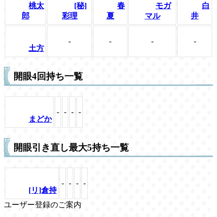
桃太
[秘]
春
モガ
白
郎
彩理
夏
マル
井
-
-
-
-
土方
開眼4回持ち一覧
-
-
-
-
まどか
開眼引き直し最大5持ち一覧
-
-
-
-
[リ]倉持
ユーザー登録のご案内