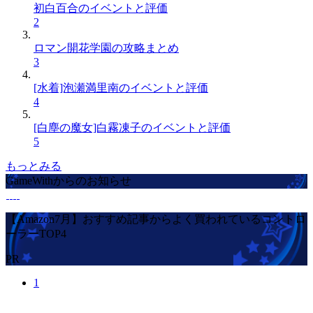
初白百合のイベントと評価
2
ロマン開花学園の攻略まとめ
3
[水着]泡瀬満里南のイベントと評価
4
[白塵の魔女]白霧凍子のイベントと評価
5
もっとみる
GameWithからのお知らせ
【Amazon7月】おすすめ記事からよく買われているコントロ
ーラーTOP4
PR
1