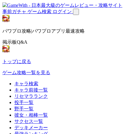
事前ガチャ
ゲーム検索
ログイン
パワプロ攻略|パワプロアプリ最速攻略
掲示板Q&A
トップに戻る
ゲーム攻略一覧を見る
キャラ検索
キャラ前後一覧
リセマラランク
投手一覧
野手一覧
彼女・相棒一覧
サクセス一覧
デッキメーカー
最強ランキング