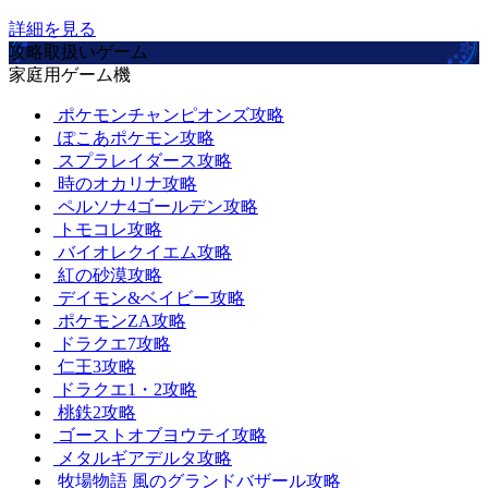
詳細を見る
攻略取扱いゲーム
家庭用ゲーム機
ポケモンチャンピオンズ攻略
ぽこあポケモン攻略
スプラレイダース攻略
時のオカリナ攻略
ペルソナ4ゴールデン攻略
トモコレ攻略
バイオレクイエム攻略
紅の砂漠攻略
デイモン&ベイビー攻略
ポケモンZA攻略
ドラクエ7攻略
仁王3攻略
ドラクエ1・2攻略
桃鉄2攻略
ゴーストオブヨウテイ攻略
メタルギアデルタ攻略
牧場物語 風のグランドバザール攻略