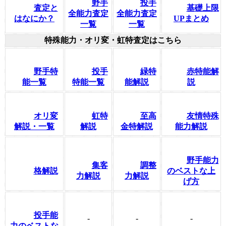
野手
投手
査定と
基礎上限
全能力査定
全能力査定
はなにか？
UPまとめ
一覧
一覧
特殊能力・オリ変・虹特査定はこちら
野手特
投手
緑特
赤特能解
能一覧
特能一覧
能解説
説
オリ変
虹特
至高
友情特殊
解説・一覧
解説
金特解説
能力解説
野手能力
集客
調整
格解説
のベストな上
力解説
力解説
げ方
投手能
-
-
-
力のベストな