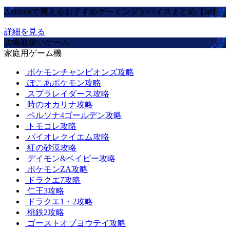
Amazonで買えるおすすめゲーミングデバイスまとめ【ad】
詳細を見る
攻略取扱いゲーム
家庭用ゲーム機
ポケモンチャンピオンズ攻略
ぽこあポケモン攻略
スプラレイダース攻略
時のオカリナ攻略
ペルソナ4ゴールデン攻略
トモコレ攻略
バイオレクイエム攻略
紅の砂漠攻略
デイモン&ベイビー攻略
ポケモンZA攻略
ドラクエ7攻略
仁王3攻略
ドラクエ1・2攻略
桃鉄2攻略
ゴーストオブヨウテイ攻略