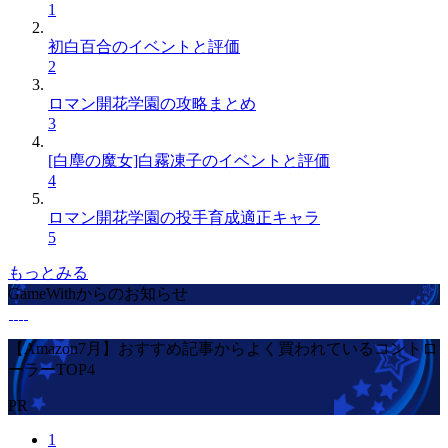
1
初白百合のイベントと評価
2
ロマン開花学園の攻略まとめ
3
[白塵の魔女]白霧凍子のイベントと評価
4
ロマン開花学園の投手育成適正キャラ
5
もっとみる
GameWithからのお知らせ
【Amazon7月】おすすめ記事からよく買われているコントロ
ーラーTOP4
PR
1