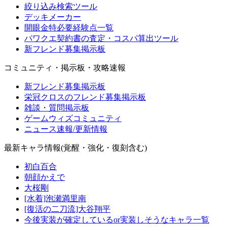
絞り込み検索ツール
デッキメーカー
開眼金特必要経験点一覧
パワクエ契約書の査定・コスパ算出ツール
新フレンド募集掲示板
コミュニティ・掲示板・攻略速報
新フレンド募集掲示板
栄冠クロスのフレンド募集掲示板
雑談・質問掲示板
ゲームウィズコミュニティ
ニュース速報/更新情報
最新キャラ情報(覚醒・強化・復刻含む)
初白百合
朝顔かえで
大桜剛
[水着]泡瀬満里南
[復活の二刀流]大谷翔平
今後実装が確定しているor実装しそうなキャラ一覧