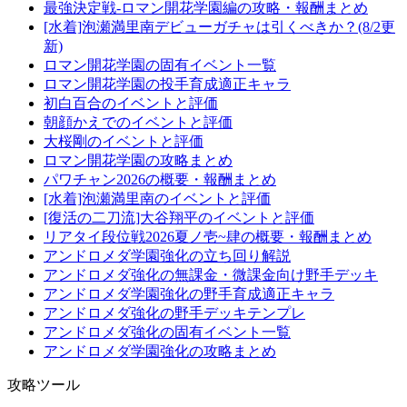
最強決定戦-ロマン開花学園編の攻略・報酬まとめ
[水着]泡瀬満里南デビューガチャは引くべきか？(8/2更
新)
ロマン開花学園の固有イベント一覧
ロマン開花学園の投手育成適正キャラ
初白百合のイベントと評価
朝顔かえでのイベントと評価
大桜剛のイベントと評価
ロマン開花学園の攻略まとめ
パワチャン2026の概要・報酬まとめ
[水着]泡瀬満里南のイベントと評価
[復活の二刀流]大谷翔平のイベントと評価
リアタイ段位戦2026夏ノ壱~肆の概要・報酬まとめ
アンドロメダ学園強化の立ち回り解説
アンドロメダ強化の無課金・微課金向け野手デッキ
アンドロメダ学園強化の野手育成適正キャラ
アンドロメダ強化の野手デッキテンプレ
アンドロメダ強化の固有イベント一覧
アンドロメダ学園強化の攻略まとめ
攻略ツール