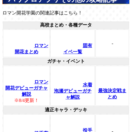
ロマン開花学園の関連記事はこちら！
高校まとめ・各種データ
-
ロマン
固有
開花まとめ
イベ一覧
ガチャ・イベント
ロマン
水着
開花デビューガチャ
最強決定戦ま
泡瀬デビューガチ
解説
とめ
ャ解説
※8/4更新！
適正キャラ・デッキ
投手
-