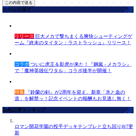
ゲームを探す
リリース
巨大メカで撃ちまくる爽快シューティングゲ
ーム『終末のタイタン：ラストラッシュ』リリース！
コラボ
ついに虎王＆影虎が来た！『鋼嵐 - メカラシ』
で「魔神英雄伝ワタル」コラボ後半が開催！
特集
『鈴蘭の剣』が2周年を迎え、新章「氷と血の
道」を解禁ッ！記念イベントの報酬もお見逃し無く！
攻略記事ランキング
ロマン開花学園の投手デッキテンプレと立ち回り|8/7更
新