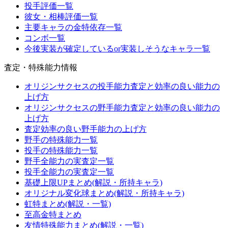
投手評価一覧
彼女・相棒評価一覧
主要キャラの金特依存一覧
コンボ一覧
今後実装が確定しているor実装しそうなキャラ一覧
査定・特殊能力情報
オリジンサクセスの投手能力査定と効率の良い能力の
上げ方
オリジンサクセスの野手能力査定と効率の良い能力の
上げ方
査定効率の良い野手能力の上げ方
野手の特殊能力一覧
投手の特殊能力一覧
野手全能力の実査定一覧
投手全能力の実査定一覧
基礎上限UPまとめ(解説・所持キャラ)
オリジナル変化球まとめ(解説・所持キャラ)
虹特まとめ(解説・一覧)
至高金特まとめ
友情特殊能力まとめ(解説・一覧)