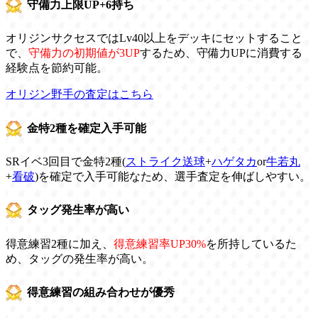
守備力上限UP+6持ち
オリジンサクセスではLv40以上をデッキにセットすること
で、
守備力の初期値が3UP
するため、守備力UPに消費する
経験点を節約可能。
オリジン野手の査定はこちら
金特2種を確定入手可能
SRイベ3回目で金特2種(
ストライク送球
+
ハゲタカ
or
牛若丸
+
看破
)を確定で入手可能なため、選手査定を伸ばしやすい。
タッグ発生率が高い
得意練習2種に加え、
得意練習率UP30%
を所持しているた
め、タッグの発生率が高い。
得意練習の組み合わせが優秀