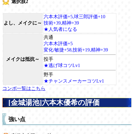
選択肢2
六本木評価+5,球三郎評価+10
よし、メイクに～
技術+39,精神+39
★人気者になる
共通
六本木評価+5
変化/敏捷+58,技術+19,精神+39
メイクは抵抗～
投手
★逃げ球コツLv1
野手
★チャンスメーカーコツLv1
コンボ一覧はこちら
[金城湯池]六本木優希の評価
強い点