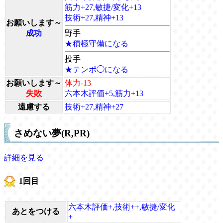
筋力+27,敏捷/変化+13
技術+27,精神+13
お願いします～
成功
野手
★積極守備になる
投手
★テンポ◯になる
お願いします～
体力-13
失敗
六本木評価+5,筋力+13
遠慮する
技術+27,精神+27
さめない夢(R,PR)
詳細を見る
1回目
六本木評価+,技術++,敏捷/変化
あとをつける
+