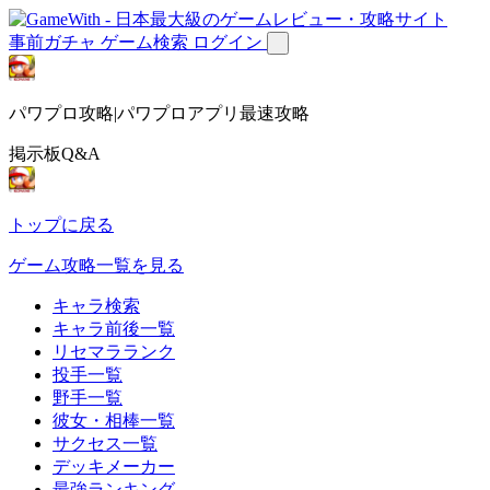
事前ガチャ
ゲーム検索
ログイン
パワプロ攻略|パワプロアプリ最速攻略
掲示板Q&A
トップに戻る
ゲーム攻略一覧を見る
キャラ検索
キャラ前後一覧
リセマラランク
投手一覧
野手一覧
彼女・相棒一覧
サクセス一覧
デッキメーカー
最強ランキング