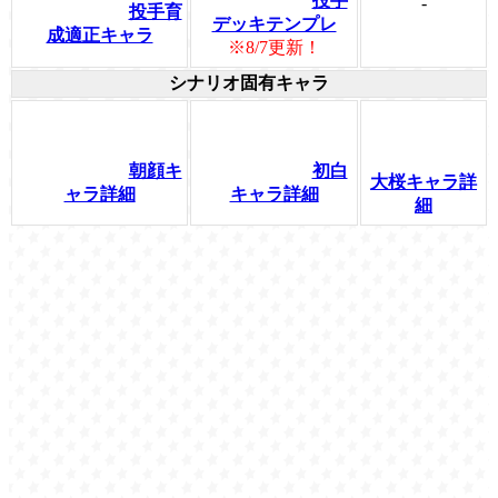
投手
-
投手育
デッキテンプレ
成適正キャラ
※8/7更新！
シナリオ固有キャラ
朝顔キ
初白
大桜キャラ詳
ャラ詳細
キャラ詳細
細