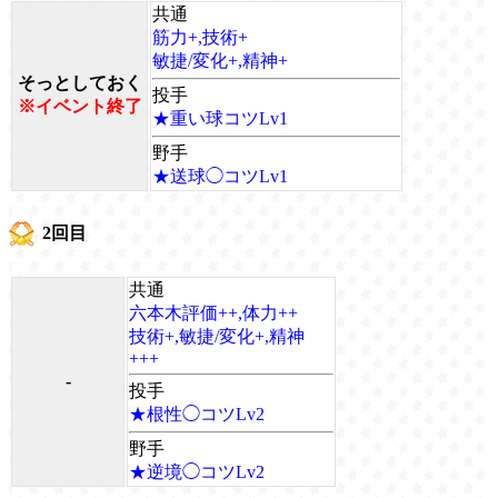
共通
筋力+,技術+
敏捷/変化+,精神+
そっとしておく
投手
※イベント終了
★重い球コツLv1
野手
★送球◯コツLv1
2回目
共通
六本木評価++,体力++
技術+,敏捷/変化+,精神
+++
-
投手
★根性◯コツLv2
野手
★逆境◯コツLv2