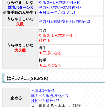
うらやましいな
やる気+1,六本木評価+10
成功パターンB
筋力+27,技術+27,精神+13
※野手時のみ発生？
★対エース◯コツLv1
うらやましいな
筋力+13,敏捷/変化+13,技術+13
失敗
共通
やる気-1,六本木評価-5
精神-10
うらやましいな
野手
大失敗
★三振になる
投手
★四球になる
はんぶんこ(SR,PSR)
六本木評価+5
筋力+13,敏捷/変化+13
止める
技術+13,精神+27
→「進化する六本木」に移行