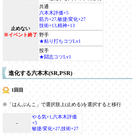
共通
六本木評価+5
筋力+27,敏捷/変化+27
技術+13,精神+13
止めない
※イベント終了
野手
★粘り打ちコツLv1
投手
★闘志コツLv1
進化する六本木(SR,PSR)
1回目
※「はんぶんこ」で選択肢上(止める)を選択すると移行
やる気+1,六本木評価
-
+5
敏捷/変化+27,技術+27