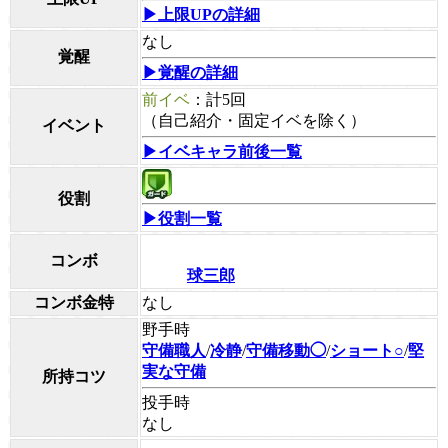
▶上限UPの詳細
なし
覚醒
▶覚醒の詳細
前イベ
：計5回
（自己紹介・固定イベを除く）
イベント
▶イベキャラ前後一覧
役割
▶役割一覧
コンボ
球三郎
コンボ金特
なし
野手時
守備職人
/
冷静
/
守備移動◯
/
ショート○
/
堅
実な守備
所持コツ
投手時
なし