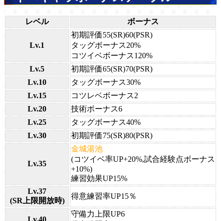
レベル
ボーナス
初期評価55(SR)60(PSR)
Lv.1
タッグボーナス20%
コツイベボーナス120%
Lv.5
初期評価65(SR)70(PSR)
Lv.10
タッグボーナス30%
Lv.15
コツレベボーナス2
Lv.20
技術ボーナス6
Lv.25
タッグボーナス40%
Lv.30
初期評価75(SR)80(PSR)
金城湯池
(コツイベ率UP+20%,試合経験点ボーナス
Lv.35
+10%)
練習効果UP15%
Lv.37
得意練習率UP15％
(SR上限開放時)
守備力上限UP6
Lv.40