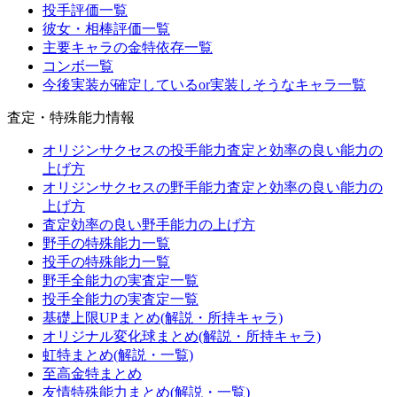
投手評価一覧
彼女・相棒評価一覧
主要キャラの金特依存一覧
コンボ一覧
今後実装が確定しているor実装しそうなキャラ一覧
査定・特殊能力情報
オリジンサクセスの投手能力査定と効率の良い能力の
上げ方
オリジンサクセスの野手能力査定と効率の良い能力の
上げ方
査定効率の良い野手能力の上げ方
野手の特殊能力一覧
投手の特殊能力一覧
野手全能力の実査定一覧
投手全能力の実査定一覧
基礎上限UPまとめ(解説・所持キャラ)
オリジナル変化球まとめ(解説・所持キャラ)
虹特まとめ(解説・一覧)
至高金特まとめ
友情特殊能力まとめ(解説・一覧)