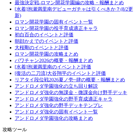
最強決定戦-ロマン開花学園編の攻略・報酬まとめ
[水着]泡瀬満里南デビューガチャは引くべきか？(8/2更
新)
ロマン開花学園の固有イベント一覧
ロマン開花学園の投手育成適正キャラ
初白百合のイベントと評価
朝顔かえでのイベントと評価
大桜剛のイベントと評価
ロマン開花学園の攻略まとめ
パワチャン2026の概要・報酬まとめ
[水着]泡瀬満里南のイベントと評価
[復活の二刀流]大谷翔平のイベントと評価
リアタイ段位戦2026夏ノ壱~肆の概要・報酬まとめ
アンドロメダ学園強化の立ち回り解説
アンドロメダ強化の無課金・微課金向け野手デッキ
アンドロメダ学園強化の野手育成適正キャラ
アンドロメダ強化の野手デッキテンプレ
アンドロメダ強化の固有イベント一覧
アンドロメダ学園強化の攻略まとめ
攻略ツール