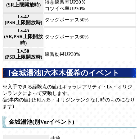
得意練習率UP30％
(SR上限開放時)
コツイベ率UP30%
Lv.42
タッグボーナス50%
(PSR上限開放時)
Lv.45
(SR,PSR上限開放
タッグボーナス60%
時)
Lv.50
練習効果UP30%
(PSR上限開放時)
[金城湯池]六本木優希のイベント
※入手できる経験点の値はキャラレアリティ・Lv・オリジ
ンランクによって変動します。
(記事内の値はSRLv35・オリジンランクなし時のものになり
ます)
金城湯池(別Verイベント)
共通