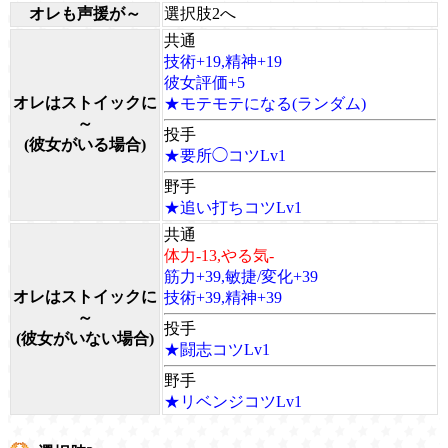
オレも声援が～
選択肢2へ
共通
技術+19,精神+19
彼女評価+5
オレはストイックに
★モテモテになる(ランダム)
～
投手
(彼女がいる場合)
★要所◯コツLv1
野手
★追い打ちコツLv1
共通
体力-13,やる気-
筋力+39,敏捷/変化+39
オレはストイックに
技術+39,精神+39
～
投手
(彼女がいない場合)
★闘志コツLv1
野手
★リベンジコツLv1