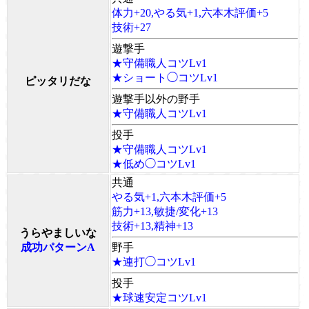
体力+20,やる気+1,六本木評価+5
技術+27
遊撃手
★守備職人コツLv1
★ショート◯コツLv1
ピッタリだな
遊撃手以外の野手
★守備職人コツLv1
投手
★守備職人コツLv1
★低め◯コツLv1
共通
やる気+1,六本木評価+5
筋力+13,敏捷/変化+13
技術+13,精神+13
うらやましいな
成功パターンA
野手
★連打◯コツLv1
投手
★球速安定コツLv1