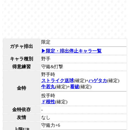
限定
ガチャ排出
▶限定・排出停止キャラ一覧
キャラ種別
野手
得意練習
守備&打撃
野手時
ストライク送球
(確定)+
ハゲタカ
(確定)
牛若丸
(確定)+
看破
(確定)
金特
投手時
ド根性
(確定)
金特依存
-
友情
なし
守備力+6
上限UP