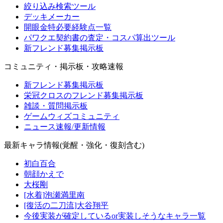
絞り込み検索ツール
デッキメーカー
開眼金特必要経験点一覧
パワクエ契約書の査定・コスパ算出ツール
新フレンド募集掲示板
コミュニティ・掲示板・攻略速報
新フレンド募集掲示板
栄冠クロスのフレンド募集掲示板
雑談・質問掲示板
ゲームウィズコミュニティ
ニュース速報/更新情報
最新キャラ情報(覚醒・強化・復刻含む)
初白百合
朝顔かえで
大桜剛
[水着]泡瀬満里南
[復活の二刀流]大谷翔平
今後実装が確定しているor実装しそうなキャラ一覧