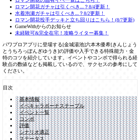
ロマン開花の固有イベ一覧はこちら！
ロマン開花ガチャは引くべき...？8/4更新！
水着泡瀬ガチャは引くべき...？8/2更新！
ロマン開花投手デッキと立ち回りはこちら！(8/7更新)
GameWithからのお知らせ
未経験可&完全在宅！攻略ライター募集！
パワプロアプリに登場する[金城湯池]六本木優希[きんじょう
とうちろっぽんぎゆうき]の評価や入手できる特殊能力・金
特のコツを紹介しています。イベントやコンボで得られる経
験点の数値なども掲載しているので、サクセスの参考にして
ください。
目次
基本情報
イベキャラボーナステーブル
イベント一覧
コンボ
評価
シナリオ適正
ステータス