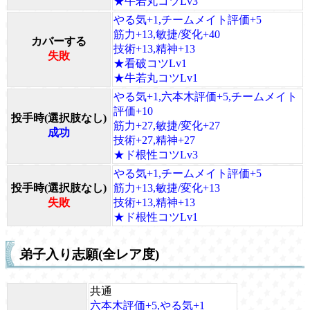
★牛若丸コツLv3
やる気+1,チームメイト評価+5
筋力+13,敏捷/変化+40
カバーする
技術+13,精神+13
失敗
★看破コツLv1
★牛若丸コツLv1
やる気+1,六本木評価+5,チームメイト
評価+10
投手時(選択肢なし)
筋力+27,敏捷/変化+27
成功
技術+27,精神+27
★ド根性コツLv3
やる気+1,チームメイト評価+5
投手時(選択肢なし)
筋力+13,敏捷/変化+13
失敗
技術+13,精神+13
★ド根性コツLv1
弟子入り志願(全レア度)
共通
六本木評価+5,やる気+1