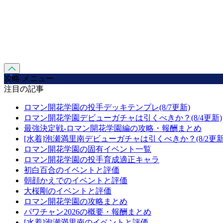
攻略 メニュー
注目の記事
ロマン開花学園の投手デッキテンプレ(8/7更新)
ロマン開花学園デビューガチャは引くべきか？(8/4更新)
最強決定戦-ロマン開花学園編の攻略・報酬まとめ
[水着]泡瀬満里南デビューガチャは引くべきか？(8/2更新
ロマン開花学園の固有イベント一覧
ロマン開花学園の投手育成適正キャラ
初白百合のイベントと評価
朝顔かえでのイベントと評価
大桜剛のイベントと評価
ロマン開花学園の攻略まとめ
パワチャン2026の概要・報酬まとめ
[水着]泡瀬満里南のイベントと評価