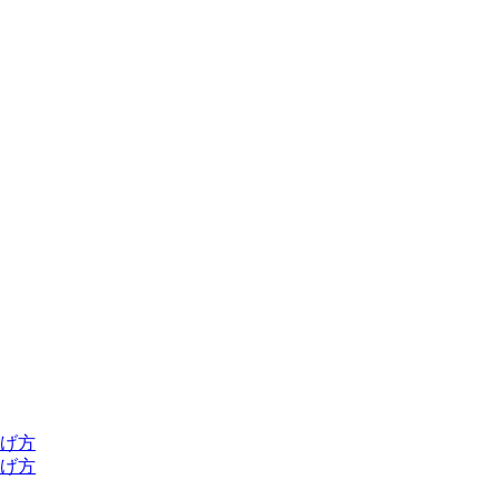
げ方
げ方