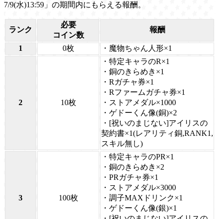
7/9(水)13:59」の期間内にもらえる報酬。
必要
ランク
報酬
コイン数
1
0枚
・魔物ちゃん人形×1
・特定キャラのR×1
・銅のきらめき×1
・Rガチャ券×1
・Rファームガチャ券×1
2
10枚
・ストアメダル×1000
・ゲドーくん像(銅)×2
・[祝いのまじない]アイリスの
契約書×1(レアリティ銅,RANK1,
スキル無し)
・特定キャラのPR×1
・銅のきらめき×2
・PRガチャ券×1
・ストアメダル×3000
3
100枚
・調子MAXドリンク×1
・ゲドーくん像(銀)×1
・[祝いのまじない]アイリスの