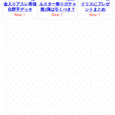
金入りアスレ再強
ルスター祭りガチャ
イリスにプレゼ
化野手デッキ
第2弾は引くべき？
ントまとめ
New！
New！
New！