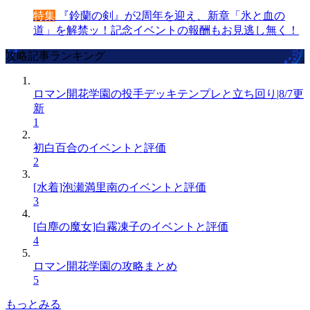
特集
『鈴蘭の剣』が2周年を迎え、新章「氷と血の
道」を解禁ッ！記念イベントの報酬もお見逃し無く！
攻略記事ランキング
ロマン開花学園の投手デッキテンプレと立ち回り|8/7更
新
1
初白百合のイベントと評価
2
[水着]泡瀬満里南のイベントと評価
3
[白塵の魔女]白霧凍子のイベントと評価
4
ロマン開花学園の攻略まとめ
5
もっとみる