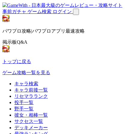
事前ガチャ
ゲーム検索
ログイン
パワプロ攻略|パワプロアプリ最速攻略
掲示板Q&A
トップに戻る
ゲーム攻略一覧を見る
キャラ検索
キャラ前後一覧
リセマラランク
投手一覧
野手一覧
彼女・相棒一覧
サクセス一覧
デッキメーカー
最強ランキング