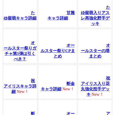
た
た
甘雅
ゆ留萌入りアス
ゆ留萌キャラ詳細
キャラ詳細
レ再強化野手デ
ッキ
オ
オー
オ
ールスター祭りガ
ルスター祭りCPま
ールスターの塔
チャ第1弾は引く
とめ
まとめ
べき？
祝
祝
斬金
アイリス入り花
アイリスキャラ詳
キャラ詳細
New！
丸強化投手デッ
細
New！
キ
New！
斬
オー
ア