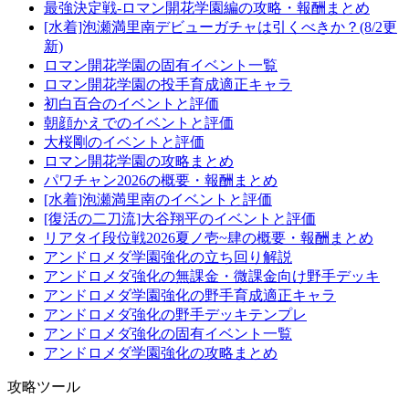
最強決定戦-ロマン開花学園編の攻略・報酬まとめ
[水着]泡瀬満里南デビューガチャは引くべきか？(8/2更
新)
ロマン開花学園の固有イベント一覧
ロマン開花学園の投手育成適正キャラ
初白百合のイベントと評価
朝顔かえでのイベントと評価
大桜剛のイベントと評価
ロマン開花学園の攻略まとめ
パワチャン2026の概要・報酬まとめ
[水着]泡瀬満里南のイベントと評価
[復活の二刀流]大谷翔平のイベントと評価
リアタイ段位戦2026夏ノ壱~肆の概要・報酬まとめ
アンドロメダ学園強化の立ち回り解説
アンドロメダ強化の無課金・微課金向け野手デッキ
アンドロメダ学園強化の野手育成適正キャラ
アンドロメダ強化の野手デッキテンプレ
アンドロメダ強化の固有イベント一覧
アンドロメダ学園強化の攻略まとめ
攻略ツール