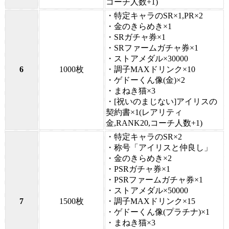
コーチ人数+1)
・特定キャラのSR×1,PR×2
・金のきらめき×1
・SRガチャ券×1
・SRファームガチャ券×1
・ストアメダル×30000
6
1000枚
・調子MAXドリンク×10
・ゲドーくん像(金)×2
・まねき猫×3
・[祝いのまじない]アイリスの
契約書×1(レアリティ
金,RANK20,コーチ人数+1)
・特定キャラのSR×2
・称号「アイリスと仲良し」
・金のきらめき×2
・PSRガチャ券×1
・PSRファームガチャ券×1
・ストアメダル×50000
7
1500枚
・調子MAXドリンク×15
・ゲドーくん像(プラチナ)×1
・まねき猫×3