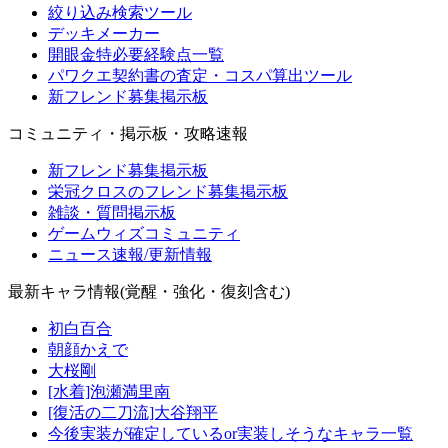
絞り込み検索ツール
デッキメーカー
開眼金特必要経験点一覧
パワクエ契約書の査定・コスパ算出ツール
新フレンド募集掲示板
コミュニティ・掲示板・攻略速報
新フレンド募集掲示板
栄冠クロスのフレンド募集掲示板
雑談・質問掲示板
ゲームウィズコミュニティ
ニュース速報/更新情報
最新キャラ情報(覚醒・強化・復刻含む)
初白百合
朝顔かえで
大桜剛
[水着]泡瀬満里南
[復活の二刀流]大谷翔平
今後実装が確定しているor実装しそうなキャラ一覧