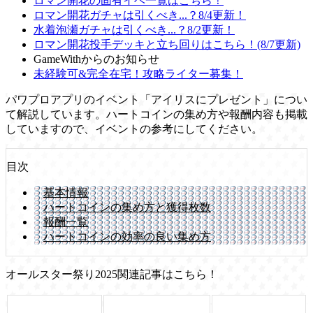
ロマン開花の固有イベ一覧はこちら！
ロマン開花ガチャは引くべき...？8/4更新！
水着泡瀬ガチャは引くべき...？8/2更新！
ロマン開花投手デッキと立ち回りはこちら！(8/7更新)
GameWithからのお知らせ
未経験可&完全在宅！攻略ライター募集！
パワプロアプリのイベント「アイリスにプレゼント」につい
て解説しています。ハートコインの集め方や報酬内容も掲載
していますので、イベントの参考にしてください。
目次
基本情報
ハートコインの集め方と獲得枚数
報酬一覧
ハートコインの効率の良い集め方
オールスター祭り2025関連記事はこちら！