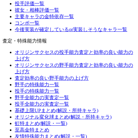
投手評価一覧
彼女・相棒評価一覧
主要キャラの金特依存一覧
コンボ一覧
今後実装が確定しているor実装しそうなキャラ一覧
査定・特殊能力情報
オリジンサクセスの投手能力査定と効率の良い能力の
上げ方
オリジンサクセスの野手能力査定と効率の良い能力の
上げ方
査定効率の良い野手能力の上げ方
野手の特殊能力一覧
投手の特殊能力一覧
野手全能力の実査定一覧
投手全能力の実査定一覧
基礎上限UPまとめ(解説・所持キャラ)
オリジナル変化球まとめ(解説・所持キャラ)
虹特まとめ(解説・一覧)
至高金特まとめ
友情特殊能力まとめ(解説・一覧)