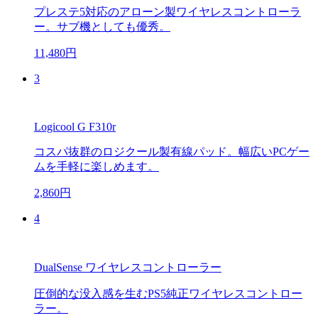
プレステ5対応のアローン製ワイヤレスコントローラ
ー。サブ機としても優秀。
11,480円
3
Logicool G F310r
コスパ抜群のロジクール製有線パッド。幅広いPCゲー
ムを手軽に楽しめます。
2,860円
4
DualSense ワイヤレスコントローラー
圧倒的な没入感を生むPS5純正ワイヤレスコントロー
ラー。