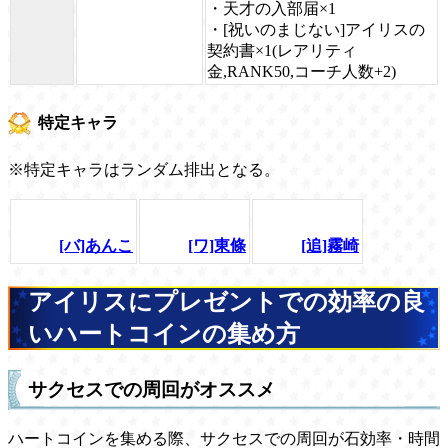
・天才の入部届×1
・[祝いのまじない]アイリスの
契約書×1(レアリティ
金,RANK50,コーチ人数+2)
特定キャラ
※特定キャラはランダム排出となる。
[バ]あんこ
[ワ]東條
[追]霧崎
アイリスにプレゼントでの効率の良
いハートコインの集め方
サクセスでの周回がオススメ
ハートコインを集める際、サクセスでの周回が石効率・時間