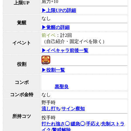
肩力+10
上限UP
▶上限UPの詳細
なし
覚醒
▶覚醒の詳細
前イベ
：計2回
（自己紹介・固定イベを除く）
イベント
▶イベキャラ前後一覧
役割
▶役割一覧
コンボ
黒聖良
コンボ金特
なし
野手時
流し打ち
/
サイン察知
所持コツ
投手時
打たれ強さ◯
/
緩急◯
/
手応え
/
先制ストラ
イク
/
警戒解除