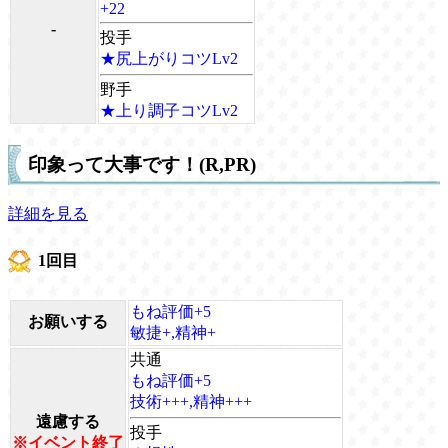
+22
-
投手
★尻上がりコツLv2
野手
★上り調子コツLv2
印象って大事です！(R,PR)
詳細を見る
1回目
もね評価+5
お願いする
敏捷+,精神+
共通
もね評価+5
技術+++,精神+++
遠慮する
投手
※イベント終了