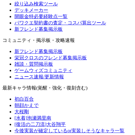
絞り込み検索ツール
デッキメーカー
開眼金特必要経験点一覧
パワクエ契約書の査定・コスパ算出ツール
新フレンド募集掲示板
コミュニティ・掲示板・攻略速報
新フレンド募集掲示板
栄冠クロスのフレンド募集掲示板
雑談・質問掲示板
ゲームウィズコミュニティ
ニュース速報/更新情報
最新キャラ情報(覚醒・強化・復刻含む)
初白百合
朝顔かえで
大桜剛
[水着]泡瀬満里南
[復活の二刀流]大谷翔平
今後実装が確定しているor実装しそうなキャラ一覧