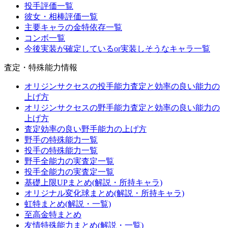
投手評価一覧
彼女・相棒評価一覧
主要キャラの金特依存一覧
コンボ一覧
今後実装が確定しているor実装しそうなキャラ一覧
査定・特殊能力情報
オリジンサクセスの投手能力査定と効率の良い能力の
上げ方
オリジンサクセスの野手能力査定と効率の良い能力の
上げ方
査定効率の良い野手能力の上げ方
野手の特殊能力一覧
投手の特殊能力一覧
野手全能力の実査定一覧
投手全能力の実査定一覧
基礎上限UPまとめ(解説・所持キャラ)
オリジナル変化球まとめ(解説・所持キャラ)
虹特まとめ(解説・一覧)
至高金特まとめ
友情特殊能力まとめ(解説・一覧)