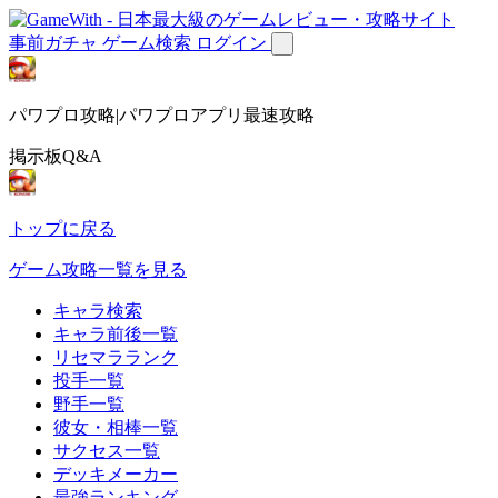
事前ガチャ
ゲーム検索
ログイン
パワプロ攻略|パワプロアプリ最速攻略
掲示板Q&A
トップに戻る
ゲーム攻略一覧を見る
キャラ検索
キャラ前後一覧
リセマラランク
投手一覧
野手一覧
彼女・相棒一覧
サクセス一覧
デッキメーカー
最強ランキング