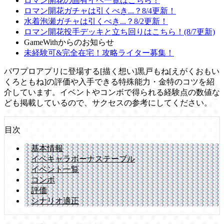
ロマン開花の固有イベ一覧はこちら！
ロマン開花ガチャは引くべき...？8/4更新！
水着泡瀬ガチャは引くべき...？8/2更新！
ロマン開花投手デッキと立ち回りはこちら！(8/7更新)
GameWithからのお知らせ
未経験可&完全在宅！攻略ライター募集！
パワプロアプリに登場する[描く想い]黒戸もね[えがくおもい
くろともね]の評価や入手できる特殊能力・金特のコツを紹
介しています。イベントやコンボで得られる経験点の数値な
ども掲載しているので、サクセスの参考にしてください。
目次
基本情報
イベキャラボーナステーブル
イベント一覧
コンボ
評価
シナリオ適正