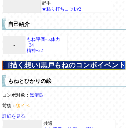
野手
★粘り打ちコツLv2
自己紹介
もね評価+5,体力
-
+34
精神+22
[描く想い]黒戸もねのコンボイベント
もねとひかりの絵
コンボ対象：
黒聖良
前後：
後イベ
詳細を見る
共通