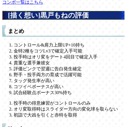
コンボ一覧はこちら
[描く想い]黒戸もねの評価
まとめ
コントロール&肩力上限UP+10持ち
金特2種をコツLv3で確定入手可能
投手時はオリ変をデート4回目で確定入手
貴重な選手兼彼女
評価ピンクで翌週に告白発生確定
野手・投手両方の育成で活躍可能
タッグ発生率が高い
コツイベボーナスが高い
試合経験点ボーナス30%持ち
投手時の得意練習がコントロールのみ
オリ変取得時はスライダー方向の変化球を取らない
初詣で大凶を引くと赤特を取得