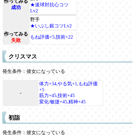
作ってみる
★速球対抗心コツ
成功
Lv2
野手
★いぶし銀コツLv2
作ってみる
もね評価+5,技術+22
失敗
クリスマス
発生条件：彼女になっている
体力+34,やる気+1,もね評価
+5
-
筋力+45,技術+45
変化/敏捷+45,精神+45
初詣
発生条件：彼女になっている