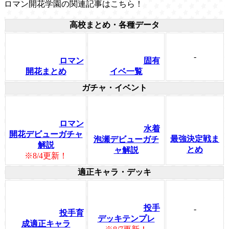
ロマン開花学園の関連記事はこちら！
高校まとめ・各種データ
-
ロマン
固有
開花まとめ
イベ一覧
ガチャ・イベント
ロマン
水着
開花デビューガチャ
最強決定戦ま
泡瀬デビューガチ
解説
とめ
ャ解説
※8/4更新！
適正キャラ・デッキ
投手
-
投手育
デッキテンプレ
成適正キャラ