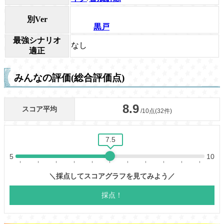
別Ver
黒戸
最強シナリオ
なし
適正
みんなの評価(総合評価点)