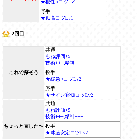
★根性○コツLv1
野手
★孤高コツLv1
2回目
共通
もね評価+5
技術+++,精神+++
これで探そう
投手
★緩急○コツLv2
野手
★サイン察知コツLv2
共通
もね評価+5
技術+++,精神+++
ちょっと直した〜
投手
★球速安定コツLv2