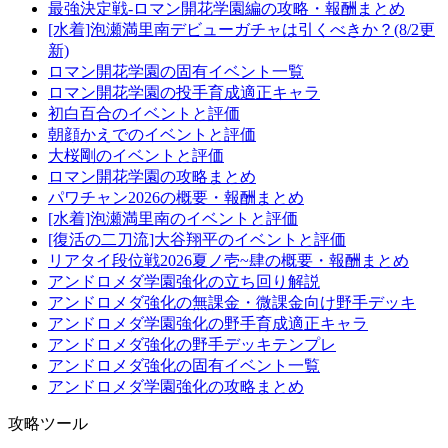
最強決定戦-ロマン開花学園編の攻略・報酬まとめ
[水着]泡瀬満里南デビューガチャは引くべきか？(8/2更
新)
ロマン開花学園の固有イベント一覧
ロマン開花学園の投手育成適正キャラ
初白百合のイベントと評価
朝顔かえでのイベントと評価
大桜剛のイベントと評価
ロマン開花学園の攻略まとめ
パワチャン2026の概要・報酬まとめ
[水着]泡瀬満里南のイベントと評価
[復活の二刀流]大谷翔平のイベントと評価
リアタイ段位戦2026夏ノ壱~肆の概要・報酬まとめ
アンドロメダ学園強化の立ち回り解説
アンドロメダ強化の無課金・微課金向け野手デッキ
アンドロメダ学園強化の野手育成適正キャラ
アンドロメダ強化の野手デッキテンプレ
アンドロメダ強化の固有イベント一覧
アンドロメダ学園強化の攻略まとめ
攻略ツール