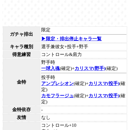
限定
ガチャ排出
▶限定・排出停止キャラ一覧
キャラ種別
選手兼彼女+投手+野手
得意練習
コントロール&肩力
野手時
一球入魂
(確定)+
カリスマ(野手)
(確定)
投手時
金特
アンプレシオン
(確定)+
カリスマ(投手)
(確
定)
カモフラージュ
(確定)+
カリスマ(投手)
(確
定)
金特依存
-
友情
なし
コントロール+10