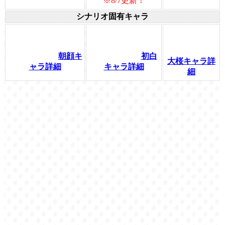
※8/7更新！
シナリオ固有キャラ
朝顔キ
初白
大桜キャラ詳
ャラ詳細
キャラ詳細
細