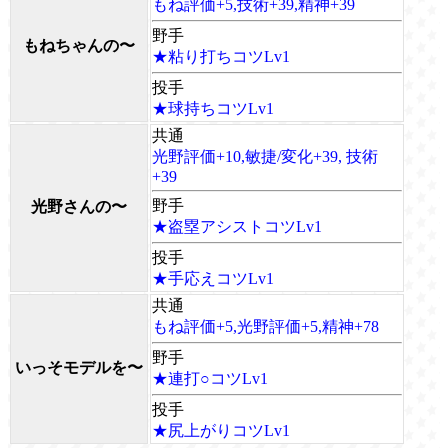
もね評価+5,技術+39,精神+39
野手
もねちゃんの〜
★粘り打ちコツLv1
投手
★球持ちコツLv1
共通
光野評価+10,敏捷/変化+39, 技術
+39
野手
光野さんの〜
★盗塁アシストコツLv1
投手
★手応えコツLv1
共通
もね評価+5,光野評価+5,精神+78
野手
いっそモデルを〜
★連打○コツLv1
投手
★尻上がりコツLv1