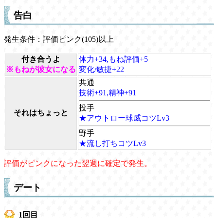
告白
発生条件：評価ピンク(105)以上
付き合うよ
体力+34,もね評価+5
※もねが彼女になる
変化/敏捷+22
共通
技術+91,精神+91
投手
それはちょっと
★アウトロー球威コツLv3
野手
★流し打ちコツLv3
評価がピンクになった翌週に確定で発生。
デート
1回目