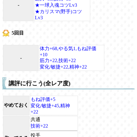
-
★一球入魂コツLv3
★カリスマ(野手)コツ
Lv3
5回目
体力+68,やる気1,もね評価
+10
-
筋力+22,技術+22
変化/敏捷+22,精神+22
講評に行こう(全レア度)
もね評価+5
やめておく
変化/敏捷+45,精神
+22
共通
技術+22
投手