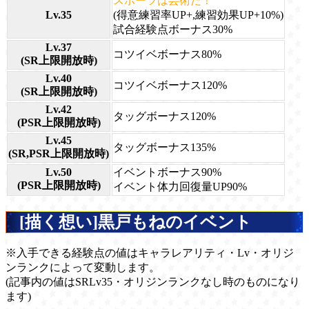
スポーツは芸術だ！
Lv.35
(得意練習率UP+,練習効果UP+10%)
試合経験点ボーナス30%
Lv.37
コツイベボーナス80%
(SR上限開放時)
Lv.40
コツイベボーナス120%
(SR上限開放時)
Lv.42
タッグボーナス120%
(PSR上限開放時)
Lv.45
タッグボーナス135%
(SR,PSR上限開放時)
Lv.50
イベントボーナス90%
(PSR上限開放時)
イベント体力回復量UP90%
[描く想い]黒戸もねのイベント
※入手できる経験点の値はキャラレアリティ・Lv・オリジ
ンランクによって変動します。
(記事内の値はSRLv35・オリジンランクなし時のものになり
ます)