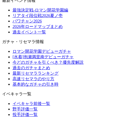
最新イベント情報
最強決定戦-ロマン開花学園編
リアタイ段位戦2026夏ノ壱
パワチャン2026
2026年ロードマップまとめ
過去イベント一覧
ガチャ・リセマラ情報
ロマン開花学園デビューガチャ
[水着]泡瀬満里南デビューガチャ
今どのガチャを引くべき？優先度解説
過去のガチャまとめ
最新リセマラランキング
高速リセマラのやり方
基本的なガチャの引き時
イベキャラ一覧
イベキャラ前後一覧
野手評価一覧
投手評価一覧