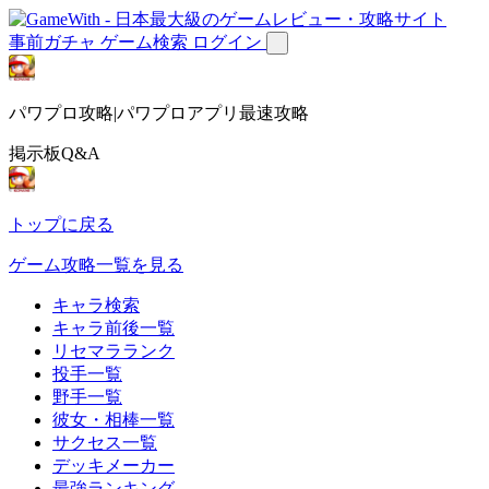
事前ガチャ
ゲーム検索
ログイン
パワプロ攻略|パワプロアプリ最速攻略
掲示板Q&A
トップに戻る
ゲーム攻略一覧を見る
キャラ検索
キャラ前後一覧
リセマラランク
投手一覧
野手一覧
彼女・相棒一覧
サクセス一覧
デッキメーカー
最強ランキング