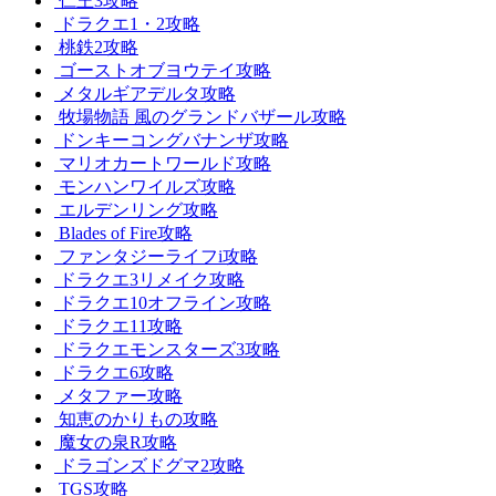
仁王3攻略
ドラクエ1・2攻略
桃鉄2攻略
ゴーストオブヨウテイ攻略
メタルギアデルタ攻略
牧場物語 風のグランドバザール攻略
ドンキーコングバナンザ攻略
マリオカートワールド攻略
モンハンワイルズ攻略
エルデンリング攻略
Blades of Fire攻略
ファンタジーライフi攻略
ドラクエ3リメイク攻略
ドラクエ10オフライン攻略
ドラクエ11攻略
ドラクエモンスターズ3攻略
ドラクエ6攻略
メタファー攻略
知恵のかりもの攻略
魔女の泉R攻略
ドラゴンズドグマ2攻略
TGS攻略