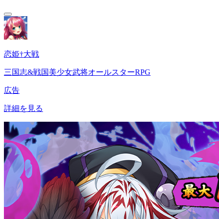
恋姫†大戦
三国志&戦国美少女武将オールスターRPG
広告
詳細を見る