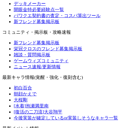
デッキメーカー
開眼金特必要経験点一覧
パワクエ契約書の査定・コスパ算出ツール
新フレンド募集掲示板
コミュニティ・掲示板・攻略速報
新フレンド募集掲示板
栄冠クロスのフレンド募集掲示板
雑談・質問掲示板
ゲームウィズコミュニティ
ニュース速報/更新情報
最新キャラ情報(覚醒・強化・復刻含む)
初白百合
朝顔かえで
大桜剛
[水着]泡瀬満里南
[復活の二刀流]大谷翔平
今後実装が確定しているor実装しそうなキャラ一覧