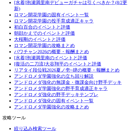
[水着]泡瀬満里南デビューガチャは引くべきか？(8/2更
新)
ロマン開花学園の固有イベント一覧
ロマン開花学園の投手育成適正キャラ
初白百合のイベントと評価
朝顔かえでのイベントと評価
大桜剛のイベントと評価
ロマン開花学園の攻略まとめ
パワチャン2026の概要・報酬まとめ
[水着]泡瀬満里南のイベントと評価
[復活の二刀流]大谷翔平のイベントと評価
リアタイ段位戦2026夏ノ壱~肆の概要・報酬まとめ
アンドロメダ学園強化の立ち回り解説
アンドロメダ強化の無課金・微課金向け野手デッキ
アンドロメダ学園強化の野手育成適正キャラ
アンドロメダ強化の野手デッキテンプレ
アンドロメダ強化の固有イベント一覧
アンドロメダ学園強化の攻略まとめ
攻略ツール
絞り込み検索ツール