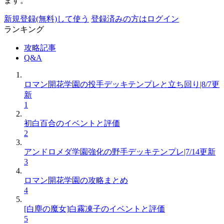
ます。
新規登録(無料)して使う
登録済みの方はログイン
ランキング
攻略記事
Q&A
ロマン開花学園の投手デッキテンプレと立ち回り|8/7更
新
1
初白百合のイベントと評価
2
アンドロメダ学園強化の野手デッキテンプレ|7/14更新
3
ロマン開花学園の攻略まとめ
4
[白塵の魔女]白霧凍子のイベントと評価
5