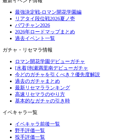
最新イベント情報
最強決定戦-ロマン開花学園編
リアタイ段位戦2026夏ノ壱
パワチャン2026
2026年ロードマップまとめ
過去イベント一覧
ガチャ・リセマラ情報
ロマン開花学園デビューガチャ
[水着]泡瀬満里南デビューガチャ
今どのガチャを引くべき？優先度解説
過去のガチャまとめ
最新リセマラランキング
高速リセマラのやり方
基本的なガチャの引き時
イベキャラ一覧
イベキャラ前後一覧
野手評価一覧
投手評価一覧