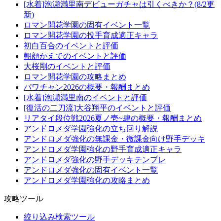
[水着]泡瀬満里南デビューガチャは引くべきか？(8/2更
新)
ロマン開花学園の固有イベント一覧
ロマン開花学園の投手育成適正キャラ
初白百合のイベントと評価
朝顔かえでのイベントと評価
大桜剛のイベントと評価
ロマン開花学園の攻略まとめ
パワチャン2026の概要・報酬まとめ
[水着]泡瀬満里南のイベントと評価
[復活の二刀流]大谷翔平のイベントと評価
リアタイ段位戦2026夏ノ壱~肆の概要・報酬まとめ
アンドロメダ学園強化の立ち回り解説
アンドロメダ強化の無課金・微課金向け野手デッキ
アンドロメダ学園強化の野手育成適正キャラ
アンドロメダ強化の野手デッキテンプレ
アンドロメダ強化の固有イベント一覧
アンドロメダ学園強化の攻略まとめ
攻略ツール
絞り込み検索ツール