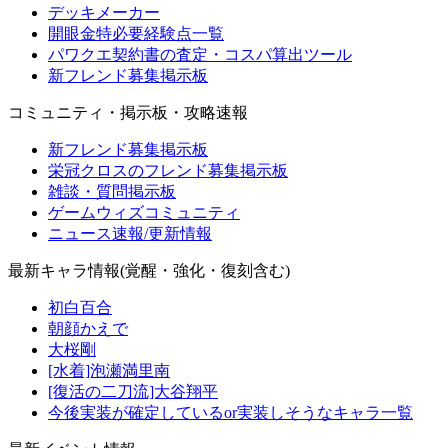
デッキメーカー
開眼金特必要経験点一覧
パワクエ契約書の査定・コスパ算出ツール
新フレンド募集掲示板
コミュニティ・掲示板・攻略速報
新フレンド募集掲示板
栄冠クロスのフレンド募集掲示板
雑談・質問掲示板
ゲームウィズコミュニティ
ニュース速報/更新情報
最新キャラ情報(覚醒・強化・復刻含む)
初白百合
朝顔かえで
大桜剛
[水着]泡瀬満里南
[復活の二刀流]大谷翔平
今後実装が確定しているor実装しそうなキャラ一覧