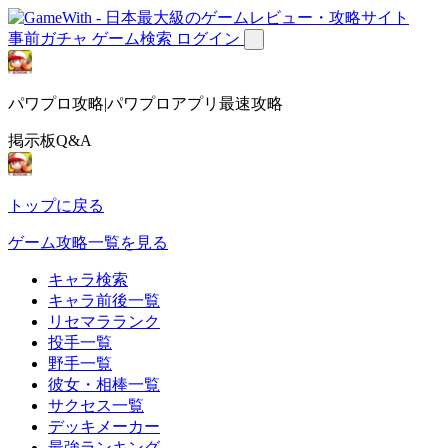
事前ガチャ
ゲーム検索
ログイン
パワプロ攻略|パワプロアプリ最速攻略
掲示板Q&A
トップに戻る
ゲーム攻略一覧を見る
キャラ検索
キャラ前後一覧
リセマラランク
投手一覧
野手一覧
彼女・相棒一覧
サクセス一覧
デッキメーカー
最強ランキング