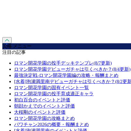
攻略 メニュー
注目の記事
ロマン開花学園の投手デッキテンプレ(8/7更新)
ロマン開花学園デビューガチャは引くべきか？(8/4更新)
最強決定戦-ロマン開花学園編の攻略・報酬まとめ
[水着]泡瀬満里南デビューガチャは引くべきか？(8/2更新
ロマン開花学園の固有イベント一覧
ロマン開花学園の投手育成適正キャラ
初白百合のイベントと評価
朝顔かえでのイベントと評価
大桜剛のイベントと評価
ロマン開花学園の攻略まとめ
パワチャン2026の概要・報酬まとめ
[水着]泡瀬満里南のイベントと評価