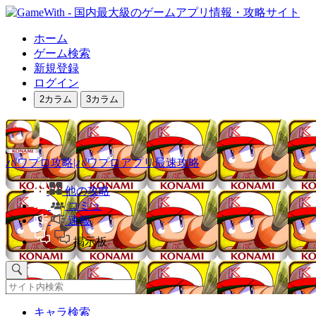
ホーム
ゲーム検索
新規登録
ログイン
2カラム
3カラム
パワプロ攻略|パワプロアプリ最速攻略
他の攻略
コミュ
速報
掲示板
キャラ検索