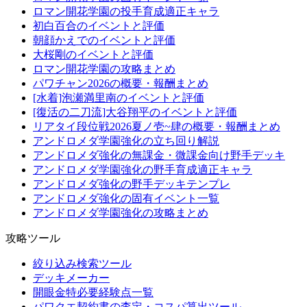
ロマン開花学園の投手育成適正キャラ
初白百合のイベントと評価
朝顔かえでのイベントと評価
大桜剛のイベントと評価
ロマン開花学園の攻略まとめ
パワチャン2026の概要・報酬まとめ
[水着]泡瀬満里南のイベントと評価
[復活の二刀流]大谷翔平のイベントと評価
リアタイ段位戦2026夏ノ壱~肆の概要・報酬まとめ
アンドロメダ学園強化の立ち回り解説
アンドロメダ強化の無課金・微課金向け野手デッキ
アンドロメダ学園強化の野手育成適正キャラ
アンドロメダ強化の野手デッキテンプレ
アンドロメダ強化の固有イベント一覧
アンドロメダ学園強化の攻略まとめ
攻略ツール
絞り込み検索ツール
デッキメーカー
開眼金特必要経験点一覧
パワクエ契約書の査定・コスパ算出ツール