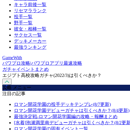
キャラ前後一覧
リセマラランク
投手一覧
野手一覧
彼女・相棒一覧
サクセス一覧
デッキメーカー
最強ランキング
GameWith
パワプロ攻略|パワプロアプリ最速攻略
ガチャイベントまとめ
エジプト高校攻略ガチャ(2022/3)は引くべきか？
攻略 メニュー
注目の記事
ロマン開花学園の投手デッキテンプレ(8/7更新)
ロマン開花学園デビューガチャは引くべきか？(8/4更新)
最強決定戦-ロマン開花学園編の攻略・報酬まとめ
[水着]泡瀬満里南デビューガチャは引くべきか？(8/2更新
ロマン開花学園の固有イベント一覧