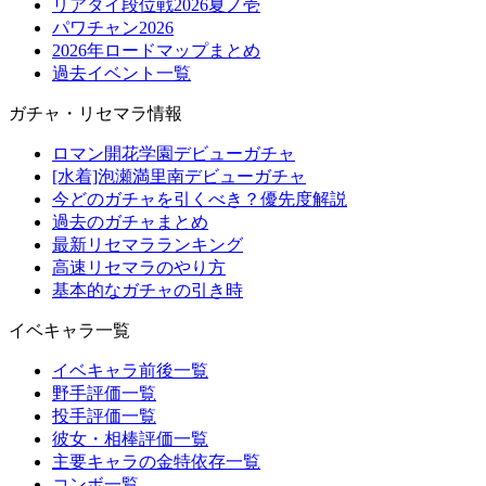
リアタイ段位戦2026夏ノ壱
パワチャン2026
2026年ロードマップまとめ
過去イベント一覧
ガチャ・リセマラ情報
ロマン開花学園デビューガチャ
[水着]泡瀬満里南デビューガチャ
今どのガチャを引くべき？優先度解説
過去のガチャまとめ
最新リセマラランキング
高速リセマラのやり方
基本的なガチャの引き時
イベキャラ一覧
イベキャラ前後一覧
野手評価一覧
投手評価一覧
彼女・相棒評価一覧
主要キャラの金特依存一覧
コンボ一覧