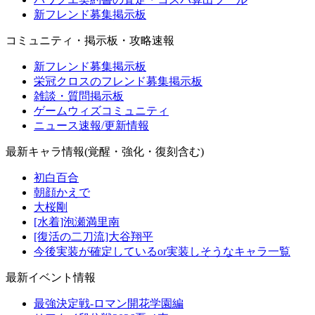
新フレンド募集掲示板
コミュニティ・掲示板・攻略速報
新フレンド募集掲示板
栄冠クロスのフレンド募集掲示板
雑談・質問掲示板
ゲームウィズコミュニティ
ニュース速報/更新情報
最新キャラ情報(覚醒・強化・復刻含む)
初白百合
朝顔かえで
大桜剛
[水着]泡瀬満里南
[復活の二刀流]大谷翔平
今後実装が確定しているor実装しそうなキャラ一覧
最新イベント情報
最強決定戦-ロマン開花学園編