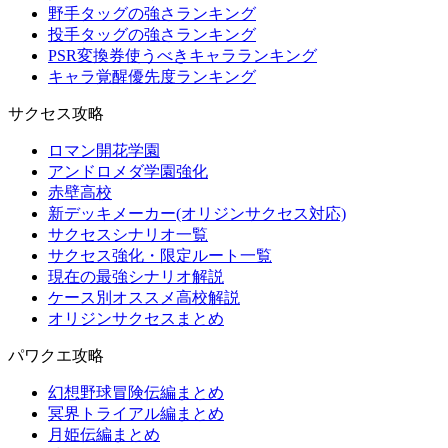
野手タッグの強さランキング
投手タッグの強さランキング
PSR変換券使うべきキャラランキング
キャラ覚醒優先度ランキング
サクセス攻略
ロマン開花学園
アンドロメダ学園強化
赤壁高校
新デッキメーカー(オリジンサクセス対応)
サクセスシナリオ一覧
サクセス強化・限定ルート一覧
現在の最強シナリオ解説
ケース別オススメ高校解説
オリジンサクセスまとめ
パワクエ攻略
幻想野球冒険伝編まとめ
冥界トライアル編まとめ
月姫伝編まとめ