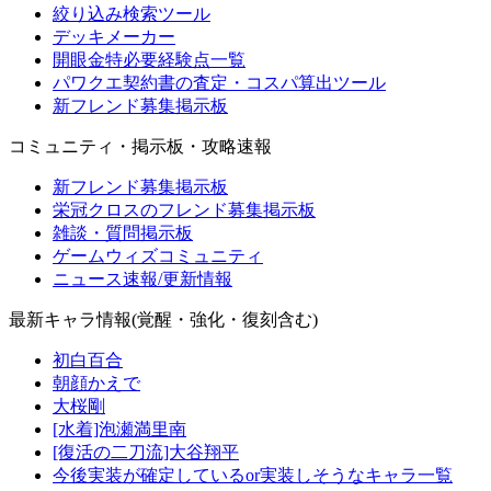
絞り込み検索ツール
デッキメーカー
開眼金特必要経験点一覧
パワクエ契約書の査定・コスパ算出ツール
新フレンド募集掲示板
コミュニティ・掲示板・攻略速報
新フレンド募集掲示板
栄冠クロスのフレンド募集掲示板
雑談・質問掲示板
ゲームウィズコミュニティ
ニュース速報/更新情報
最新キャラ情報(覚醒・強化・復刻含む)
初白百合
朝顔かえで
大桜剛
[水着]泡瀬満里南
[復活の二刀流]大谷翔平
今後実装が確定しているor実装しそうなキャラ一覧