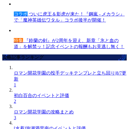
コラボ
ついに虎王＆影虎が来た！『鋼嵐 - メカラシ』
で「魔神英雄伝ワタル」コラボ後半が開催！
特集
『鈴蘭の剣』が2周年を迎え、新章「氷と血の
道」を解禁ッ！記念イベントの報酬もお見逃し無く！
攻略記事ランキング
ロマン開花学園の投手デッキテンプレと立ち回り|8/7更
新
1
初白百合のイベントと評価
2
ロマン開花学園の攻略まとめ
3
[水着]泡瀬満里南のイベントと評価