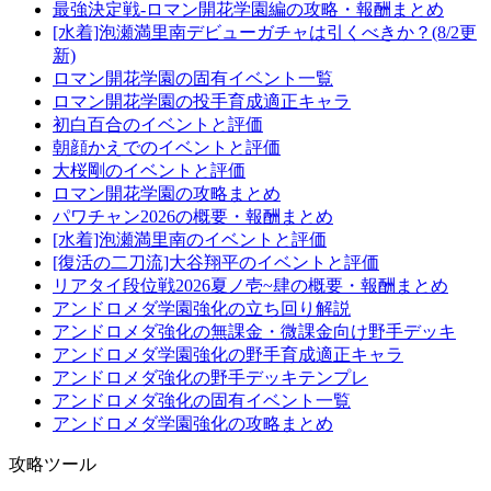
最強決定戦-ロマン開花学園編の攻略・報酬まとめ
[水着]泡瀬満里南デビューガチャは引くべきか？(8/2更
新)
ロマン開花学園の固有イベント一覧
ロマン開花学園の投手育成適正キャラ
初白百合のイベントと評価
朝顔かえでのイベントと評価
大桜剛のイベントと評価
ロマン開花学園の攻略まとめ
パワチャン2026の概要・報酬まとめ
[水着]泡瀬満里南のイベントと評価
[復活の二刀流]大谷翔平のイベントと評価
リアタイ段位戦2026夏ノ壱~肆の概要・報酬まとめ
アンドロメダ学園強化の立ち回り解説
アンドロメダ強化の無課金・微課金向け野手デッキ
アンドロメダ学園強化の野手育成適正キャラ
アンドロメダ強化の野手デッキテンプレ
アンドロメダ強化の固有イベント一覧
アンドロメダ学園強化の攻略まとめ
攻略ツール