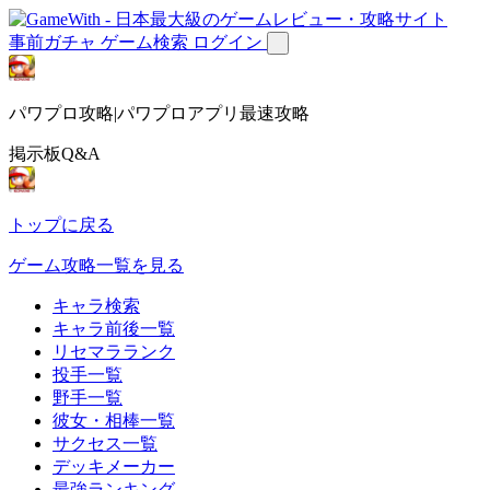
事前ガチャ
ゲーム検索
ログイン
パワプロ攻略|パワプロアプリ最速攻略
掲示板Q&A
トップに戻る
ゲーム攻略一覧を見る
キャラ検索
キャラ前後一覧
リセマラランク
投手一覧
野手一覧
彼女・相棒一覧
サクセス一覧
デッキメーカー
最強ランキング