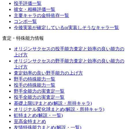
投手評価一覧
彼女・相棒評価一覧
主要キャラの金特依存一覧
コンボ一覧
今後実装が確定しているor実装しそうなキャラ一覧
査定・特殊能力情報
オリジンサクセスの投手能力査定と効率の良い能力の
上げ方
オリジンサクセスの野手能力査定と効率の良い能力の
上げ方
査定効率の良い野手能力の上げ方
野手の特殊能力一覧
投手の特殊能力一覧
野手全能力の実査定一覧
投手全能力の実査定一覧
基礎上限UPまとめ(解説・所持キャラ)
オリジナル変化球まとめ(解説・所持キャラ)
虹特まとめ(解説・一覧)
至高金特まとめ
友情特殊能力まとめ(解説・一覧)