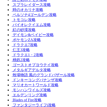
スプラレイダース攻略
時のオカリナ攻略
ペルソナ4ゴールデン攻略
トモコレ攻略
バイオレクイエム攻略
紅の砂漠攻略
デイモン&ベイビー攻略
ポケモンZA攻略
ドラクエ7攻略
仁王3攻略
ドラクエ1・2攻略
桃鉄2攻略
ゴーストオブヨウテイ攻略
メタルギアデルタ攻略
牧場物語 風のグランドバザール攻略
ドンキーコングバナンザ攻略
マリオカートワールド攻略
モンハンワイルズ攻略
エルデンリング攻略
Blades of Fire攻略
ファンタジーライフi攻略