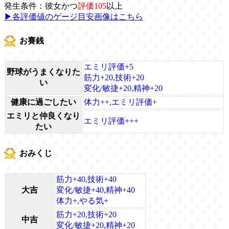
発生条件：彼女かつ
評価105
以上
▶各評価値のゲージ目安画像はこちら
お賽銭
エミリ評価+5
野球がうまくなりた
筋力+20,技術+20
い
変化/敏捷+20,精神+20
健康に過ごしたい
体力++,エミリ評価+
エミリと仲良くなり
エミリ評価+++
たい
おみくじ
筋力+40,技術+40
大吉
変化/敏捷+40,精神+40
体力+,やる気+
筋力+20,技術+20
中吉
変化/敏捷+20,精神+20