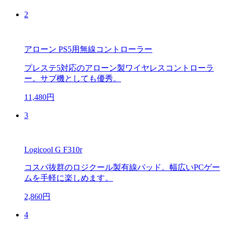
2
アローン PS5用無線コントローラー
プレステ5対応のアローン製ワイヤレスコントローラ
ー。サブ機としても優秀。
11,480円
3
Logicool G F310r
コスパ抜群のロジクール製有線パッド。幅広いPCゲー
ムを手軽に楽しめます。
2,860円
4