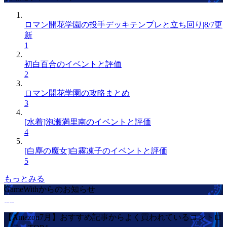
ロマン開花学園の投手デッキテンプレと立ち回り|8/7更
新
1
初白百合のイベントと評価
2
ロマン開花学園の攻略まとめ
3
[水着]泡瀬満里南のイベントと評価
4
[白塵の魔女]白霧凍子のイベントと評価
5
もっとみる
GameWithからのお知らせ
【Amazon7月】おすすめ記事からよく買われているコントロ