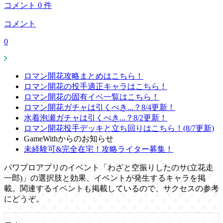
コメント
0
件
コメント
0
ロマン開花攻略まとめはこちら！
ロマン開花の投手適正キャラはこちら！
ロマン開花の固有イベ一覧はこちら！
ロマン開花ガチャは引くべき...？8/4更新！
水着泡瀬ガチャは引くべき...？8/2更新！
ロマン開花投手デッキと立ち回りはこちら！(8/7更新)
GameWithからのお知らせ
未経験可&完全在宅！攻略ライター募集！
パワプロアプリのイベント「わざと空振りしたのサ(立花走
一郎)」の選択肢と効果、イベントが発生するキャラを掲
載。関連するイベントも掲載しているので、サクセスの参考
にどうぞ。