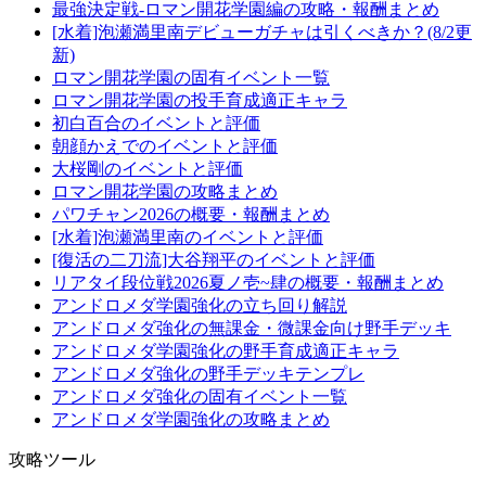
最強決定戦-ロマン開花学園編の攻略・報酬まとめ
[水着]泡瀬満里南デビューガチャは引くべきか？(8/2更
新)
ロマン開花学園の固有イベント一覧
ロマン開花学園の投手育成適正キャラ
初白百合のイベントと評価
朝顔かえでのイベントと評価
大桜剛のイベントと評価
ロマン開花学園の攻略まとめ
パワチャン2026の概要・報酬まとめ
[水着]泡瀬満里南のイベントと評価
[復活の二刀流]大谷翔平のイベントと評価
リアタイ段位戦2026夏ノ壱~肆の概要・報酬まとめ
アンドロメダ学園強化の立ち回り解説
アンドロメダ強化の無課金・微課金向け野手デッキ
アンドロメダ学園強化の野手育成適正キャラ
アンドロメダ強化の野手デッキテンプレ
アンドロメダ強化の固有イベント一覧
アンドロメダ学園強化の攻略まとめ
攻略ツール