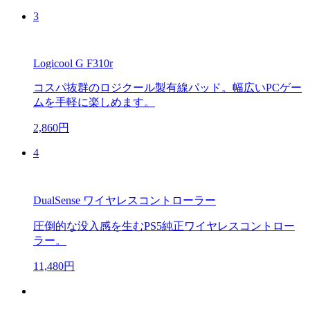
3
Logicool G F310r
コスパ抜群のロジクール製有線パッド。幅広いPCゲー
ムを手軽に楽しめます。
2,860円
4
DualSense ワイヤレスコントローラー
圧倒的な没入感を生むPS5純正ワイヤレスコントロー
ラー。
11,480円