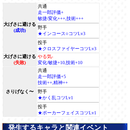
共通
走一郎評価+
敏捷/変化+++,技術+++
大げさに避ける
野手
(成功)
★インコース○コツLv3
投手
★クロスファイヤーコツLv3
大げさに避ける
やる気-
(失敗)
変化/敏捷+10,技術+10
共通
走一郎評価+5
技術++,精神++
さりげなく〜
野手
★かく乱コツLv1
投手
★ポーカーフェイスコツLv1
発生するキャラと関連イベント