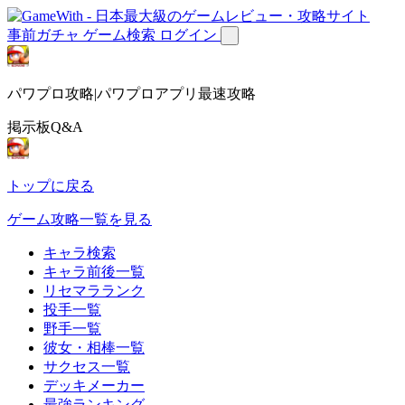
事前ガチャ
ゲーム検索
ログイン
パワプロ攻略|パワプロアプリ最速攻略
掲示板Q&A
トップに戻る
ゲーム攻略一覧を見る
キャラ検索
キャラ前後一覧
リセマラランク
投手一覧
野手一覧
彼女・相棒一覧
サクセス一覧
デッキメーカー
最強ランキング