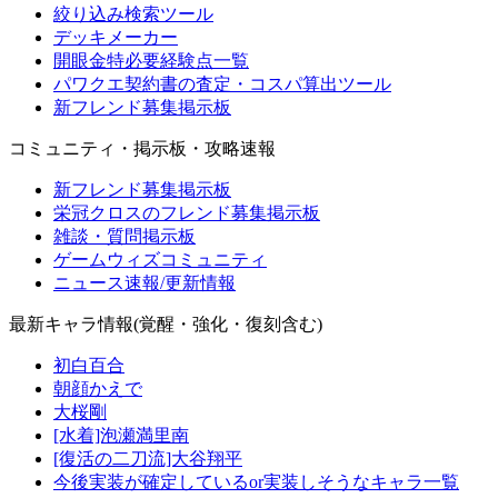
絞り込み検索ツール
デッキメーカー
開眼金特必要経験点一覧
パワクエ契約書の査定・コスパ算出ツール
新フレンド募集掲示板
コミュニティ・掲示板・攻略速報
新フレンド募集掲示板
栄冠クロスのフレンド募集掲示板
雑談・質問掲示板
ゲームウィズコミュニティ
ニュース速報/更新情報
最新キャラ情報(覚醒・強化・復刻含む)
初白百合
朝顔かえで
大桜剛
[水着]泡瀬満里南
[復活の二刀流]大谷翔平
今後実装が確定しているor実装しそうなキャラ一覧