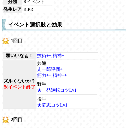
分類
Rイベント
発生レア
R,PR
イベント選択肢と効果
1回目
頭いいなぁ！
技術++,精神+
共通
走一郎評価+
筋力++,精神++
ズルくないか？
野手
※イベント終了
★一発逆転コツLv1
投手
★闘志コツLv1
2回目