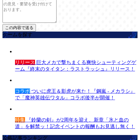
ゲームを探す
リリース
巨大メカで撃ちまくる爽快シューティングゲ
ーム『終末のタイタン：ラストラッシュ』リリース！
コラボ
ついに虎王＆影虎が来た！『鋼嵐 - メカラシ』
で「魔神英雄伝ワタル」コラボ後半が開催！
特集
『鈴蘭の剣』が2周年を迎え、新章「氷と血の
道」を解禁ッ！記念イベントの報酬もお見逃し無く！
攻略記事ランキング