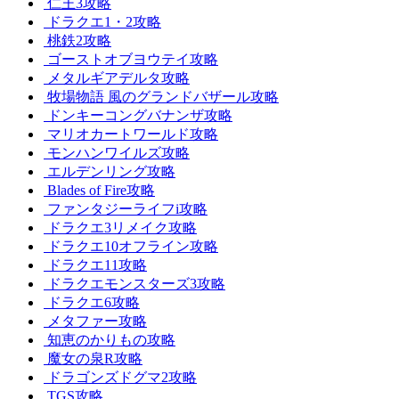
仁王3攻略
ドラクエ1・2攻略
桃鉄2攻略
ゴーストオブヨウテイ攻略
メタルギアデルタ攻略
牧場物語 風のグランドバザール攻略
ドンキーコングバナンザ攻略
マリオカートワールド攻略
モンハンワイルズ攻略
エルデンリング攻略
Blades of Fire攻略
ファンタジーライフi攻略
ドラクエ3リメイク攻略
ドラクエ10オフライン攻略
ドラクエ11攻略
ドラクエモンスターズ3攻略
ドラクエ6攻略
メタファー攻略
知恵のかりもの攻略
魔女の泉R攻略
ドラゴンズドグマ2攻略
TGS攻略