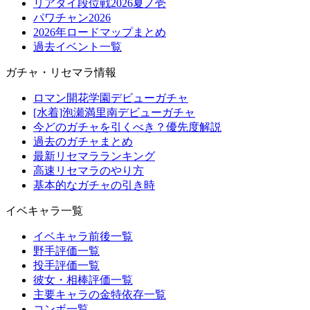
リアタイ段位戦2026夏ノ壱
パワチャン2026
2026年ロードマップまとめ
過去イベント一覧
ガチャ・リセマラ情報
ロマン開花学園デビューガチャ
[水着]泡瀬満里南デビューガチャ
今どのガチャを引くべき？優先度解説
過去のガチャまとめ
最新リセマラランキング
高速リセマラのやり方
基本的なガチャの引き時
イベキャラ一覧
イベキャラ前後一覧
野手評価一覧
投手評価一覧
彼女・相棒評価一覧
主要キャラの金特依存一覧
コンボ一覧