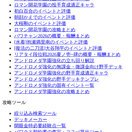
ロマン開花学園の投手育成適正キャラ
初白百合のイベントと評価
朝顔かえでのイベントと評価
大桜剛のイベントと評価
ロマン開花学園の攻略まとめ
パワチャン2026の概要・報酬まとめ
[水着]泡瀬満里南のイベントと評価
[復活の二刀流]大谷翔平のイベントと評価
リアタイ段位戦2026夏ノ壱~肆の概要・報酬まとめ
アンドロメダ学園強化の立ち回り解説
アンドロメダ強化の無課金・微課金向け野手デッキ
アンドロメダ学園強化の野手育成適正キャラ
アンドロメダ強化の野手デッキテンプレ
アンドロメダ強化の固有イベント一覧
アンドロメダ学園強化の攻略まとめ
攻略ツール
絞り込み検索ツール
デッキメーカー
開眼金特必要経験点一覧
パワクエ契約書の査定・コスパ算出ツール