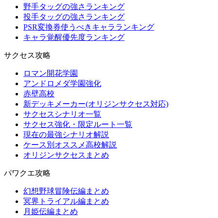
野手タッグの強さランキング
投手タッグの強さランキング
PSR変換券使うべきキャラランキング
キャラ覚醒優先度ランキング
サクセス攻略
ロマン開花学園
アンドロメダ学園強化
赤壁高校
新デッキメーカー(オリジンサクセス対応)
サクセスシナリオ一覧
サクセス強化・限定ルート一覧
現在の最強シナリオ解説
ケース別オススメ高校解説
オリジンサクセスまとめ
パワクエ攻略
幻想野球冒険伝編まとめ
冥界トライアル編まとめ
月姫伝編まとめ