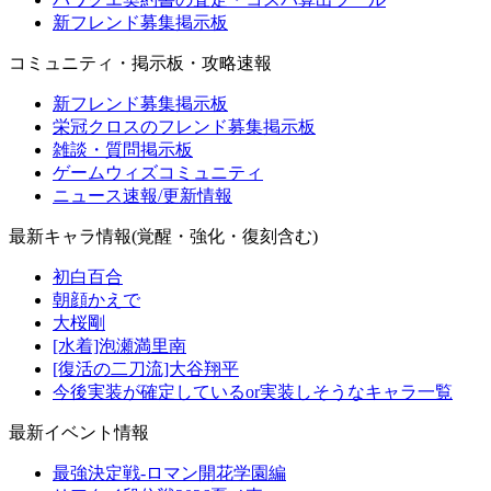
新フレンド募集掲示板
コミュニティ・掲示板・攻略速報
新フレンド募集掲示板
栄冠クロスのフレンド募集掲示板
雑談・質問掲示板
ゲームウィズコミュニティ
ニュース速報/更新情報
最新キャラ情報(覚醒・強化・復刻含む)
初白百合
朝顔かえで
大桜剛
[水着]泡瀬満里南
[復活の二刀流]大谷翔平
今後実装が確定しているor実装しそうなキャラ一覧
最新イベント情報
最強決定戦-ロマン開花学園編