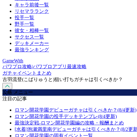
キャラ前後一覧
リセマラランク
投手一覧
野手一覧
彼女・相棒一覧
サクセス一覧
デッキメーカー
最強ランキング
GameWith
パワプロ攻略|パワプロアプリ最速攻略
ガチャイベントまとめ
古羽流登(こばりゅうと)狙い打ちガチャは引くべきか？
攻略 メニュー
注目の記事
ロマン開花学園デビューガチャは引くべきか？(8/4更新)
ロマン開花学園の投手デッキテンプレ(8/4更新)
最強決定戦-ロマン開花学園編の攻略・報酬まとめ
[水着]泡瀬満里南デビューガチャは引くべきか？(8/2更新
ロマン開花学園の固有イベント一覧