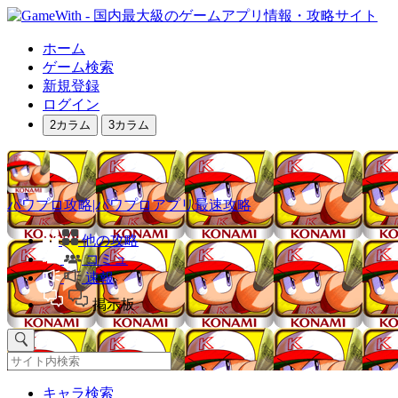
ホーム
ゲーム検索
新規登録
ログイン
2カラム
3カラム
パワプロ攻略|パワプロアプリ最速攻略
他の攻略
コミュ
速報
掲示板
キャラ検索