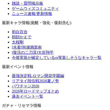
雑談・質問掲示板
ゲームウィズコミュニティ
ニュース速報/更新情報
最新キャラ情報(覚醒・強化・復刻含む)
初白百合
朝顔かえで
大桜剛
[水着]泡瀬満里南
[復活の二刀流]大谷翔平
今後実装が確定しているor実装しそうなキャラ一覧
最新イベント情報
最強決定戦-ロマン開花学園編
リアタイ段位戦2026夏ノ壱
パワチャン2026
2026年ロードマップまとめ
過去イベント一覧
ガチャ・リセマラ情報