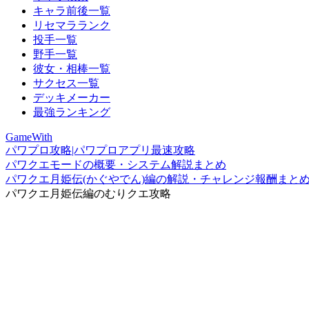
キャラ前後一覧
リセマラランク
投手一覧
野手一覧
彼女・相棒一覧
サクセス一覧
デッキメーカー
最強ランキング
GameWith
パワプロ攻略|パワプロアプリ最速攻略
パワクエモードの概要・システム解説まとめ
パワクエ月姫伝(かぐやでん)編の解説・チャレンジ報酬まと
パワクエ月姫伝編のむりクエ攻略