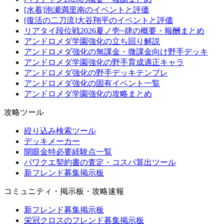
[水着]泡瀬満里南のイベントと評価
[復活の二刀流]大谷翔平のイベントと評価
リアタイ段位戦2026夏ノ壱~肆の概要・報酬まとめ
アンドロメダ学園強化の立ち回り解説
アンドロメダ強化の無課金・微課金向け野手デッキ
アンドロメダ学園強化の野手育成適正キャラ
アンドロメダ強化の野手デッキテンプレ
アンドロメダ強化の固有イベント一覧
アンドロメダ学園強化の攻略まとめ
攻略ツール
絞り込み検索ツール
デッキメーカー
開眼金特必要経験点一覧
パワクエ契約書の査定・コスパ算出ツール
新フレンド募集掲示板
コミュニティ・掲示板・攻略速報
新フレンド募集掲示板
栄冠クロスのフレンド募集掲示板