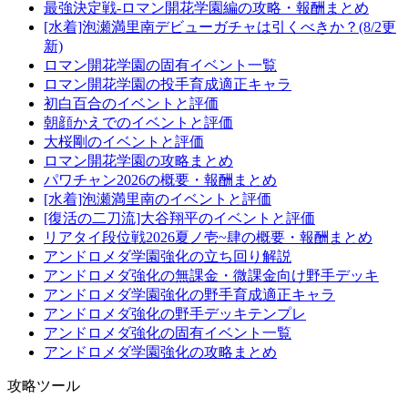
最強決定戦-ロマン開花学園編の攻略・報酬まとめ
[水着]泡瀬満里南デビューガチャは引くべきか？(8/2更
新)
ロマン開花学園の固有イベント一覧
ロマン開花学園の投手育成適正キャラ
初白百合のイベントと評価
朝顔かえでのイベントと評価
大桜剛のイベントと評価
ロマン開花学園の攻略まとめ
パワチャン2026の概要・報酬まとめ
[水着]泡瀬満里南のイベントと評価
[復活の二刀流]大谷翔平のイベントと評価
リアタイ段位戦2026夏ノ壱~肆の概要・報酬まとめ
アンドロメダ学園強化の立ち回り解説
アンドロメダ強化の無課金・微課金向け野手デッキ
アンドロメダ学園強化の野手育成適正キャラ
アンドロメダ強化の野手デッキテンプレ
アンドロメダ強化の固有イベント一覧
アンドロメダ学園強化の攻略まとめ
攻略ツール