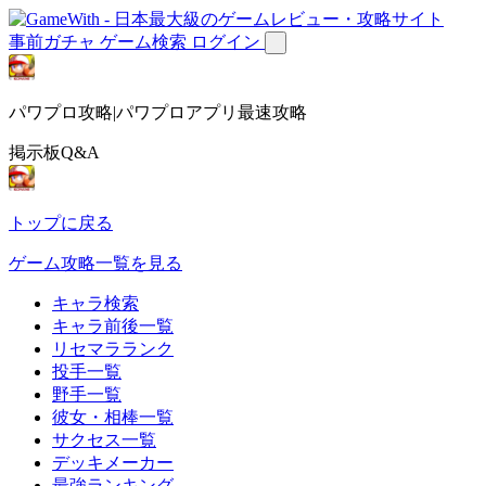
事前ガチャ
ゲーム検索
ログイン
パワプロ攻略|パワプロアプリ最速攻略
掲示板Q&A
トップに戻る
ゲーム攻略一覧を見る
キャラ検索
キャラ前後一覧
リセマラランク
投手一覧
野手一覧
彼女・相棒一覧
サクセス一覧
デッキメーカー
最強ランキング