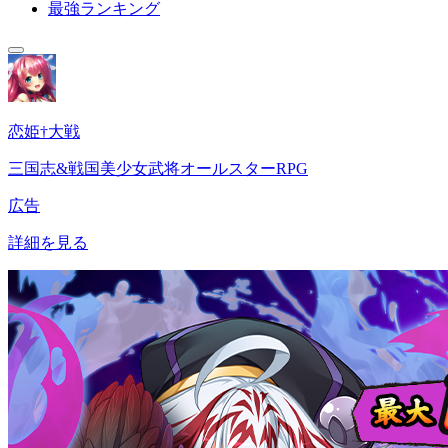
最強ランキング
恋姫†大戦
三国志&戦国美少女武将オールスターRPG
広告
詳細を見る