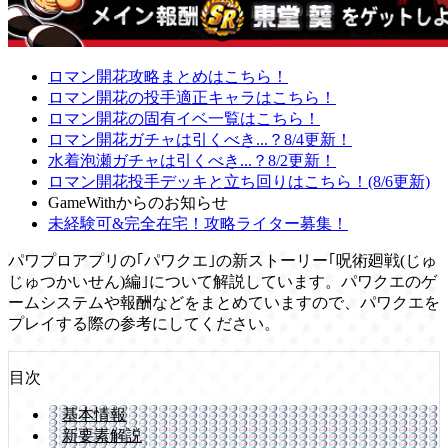
ロマン開花攻略まとめはこちら！
ロマン開花の投手適正キャラはこちら！
ロマン開花の固有イベ一覧はこちら！
ロマン開花ガチャは引くべき...？8/4更新！
水着泡瀬ガチャは引くべき...？8/2更新！
ロマン開花投手デッキと立ち回りはこちら！(8/6更新)
GameWithからのお知らせ
未経験可&完全在宅！攻略ライター募集！
パワプロアプリの｢パワクエ｣の新ストーリー｢呪術廻戦(じゅ
じゅつかいせん)編｣について解説しています。パワクエのゲ
ームシステムや報酬などをまとめていますので、パワクエを
プレイする際の参考にしてください。
目次
基本情報
新要素解説