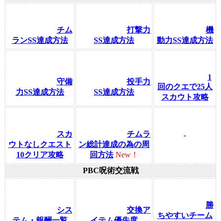
チム
打撃力
機
ランSS達成方法
SS達成方法
動力SS達成方法
1
守備
投手力
回のクエで25人
力SS達成方法
SS達成方法
スカウト攻略
スカ
チムラ
-
ウトなしクエスト
ン総計達成の為の周
10クリア攻略
回方法
New！
PBC呪術交流戦
勝
シス
交換ア
ちやすいチーム
テム・報酬一覧
イテム優先度