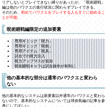
リアしないとプレイできない縛りがあったが、「呪術廻戦」
編は他のパワクエの進行状況に関わらずプレイできる。
そのため、
初めてパワクエをプレイする人もすぐに始めるこ
とが可能。
呪術廻戦編限定の追加要素
専用ギミック「呪力」
専用ギミック「呪術」
専用アイテム「呪具」
試合での呪力注入
呪力アップマスが追加
呪術廻戦キャラは試合操作が有利に
他の基本的な部分は通常のパワクエと変わら
ない
他の基本的なシステムは新要素以外通常のパワクエと変わら
ないので、基本的なシステムについては球炎島編の記事を参
考にしてほしい。