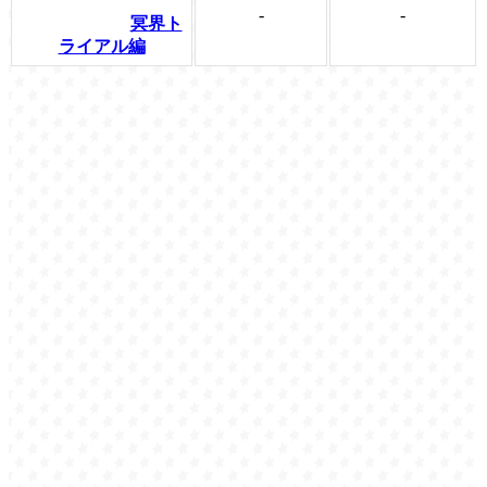
-
-
冥界ト
ライアル編