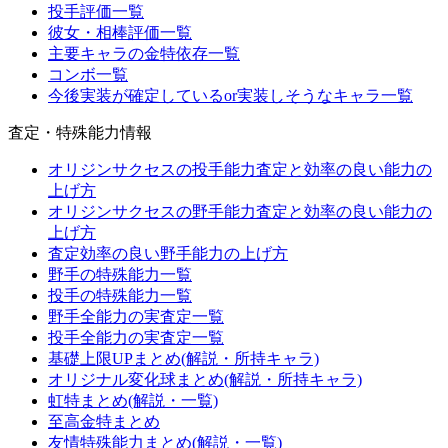
投手評価一覧
彼女・相棒評価一覧
主要キャラの金特依存一覧
コンボ一覧
今後実装が確定しているor実装しそうなキャラ一覧
査定・特殊能力情報
オリジンサクセスの投手能力査定と効率の良い能力の
上げ方
オリジンサクセスの野手能力査定と効率の良い能力の
上げ方
査定効率の良い野手能力の上げ方
野手の特殊能力一覧
投手の特殊能力一覧
野手全能力の実査定一覧
投手全能力の実査定一覧
基礎上限UPまとめ(解説・所持キャラ)
オリジナル変化球まとめ(解説・所持キャラ)
虹特まとめ(解説・一覧)
至高金特まとめ
友情特殊能力まとめ(解説・一覧)