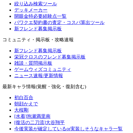
絞り込み検索ツール
デッキメーカー
開眼金特必要経験点一覧
パワクエ契約書の査定・コスパ算出ツール
新フレンド募集掲示板
コミュニティ・掲示板・攻略速報
新フレンド募集掲示板
栄冠クロスのフレンド募集掲示板
雑談・質問掲示板
ゲームウィズコミュニティ
ニュース速報/更新情報
最新キャラ情報(覚醒・強化・復刻含む)
初白百合
朝顔かえで
大桜剛
[水着]泡瀬満里南
[復活の二刀流]大谷翔平
今後実装が確定しているor実装しそうなキャラ一覧