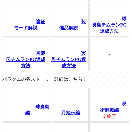
球
遠征
装
炎島チムランPG
モード解説
備品解説
達成方法
月姫
冥
-
伝チムランPG達成
界チムランPG達
方法
成方法
パワクエの各ストーリー詳細はこちら！
呪
球炎島
術廻戦編
月姫伝編
編
※終了