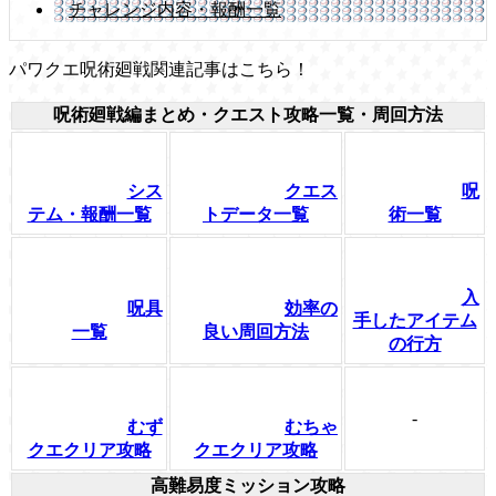
チャレンジ内容・報酬一覧
パワクエ呪術廻戦関連記事はこちら！
呪術廻戦編まとめ・クエスト攻略一覧・周回方法
シス
クエス
呪
テム・報酬一覧
トデータ一覧
術一覧
入
呪具
効率の
手したアイテム
一覧
良い周回方法
の行方
-
むず
むちゃ
クエクリア攻略
クエクリア攻略
高難易度ミッション攻略