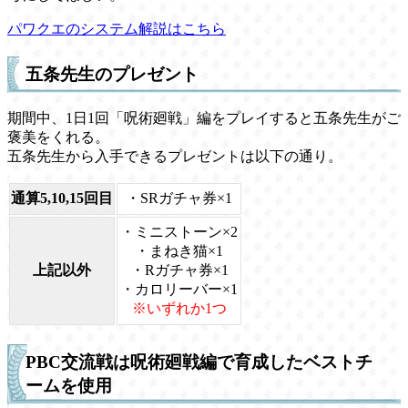
パワクエのシステム解説はこちら
五条先生のプレゼント
期間中、1日1回「呪術廻戦」編をプレイすると五条先生がご
褒美をくれる。
五条先生から入手できるプレゼントは以下の通り。
通算5,10,15回目
・SRガチャ券×1
・ミニストーン×2
・まねき猫×1
上記以外
・Rガチャ券×1
・カロリーバー×1
※いずれか1つ
PBC交流戦は呪術廻戦編で育成したベストチ
ームを使用