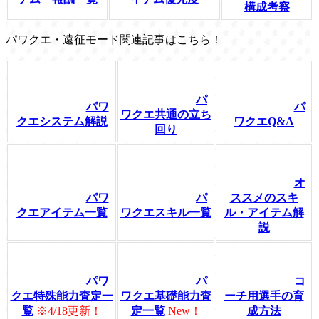
構成考察
パワクエ・遠征モード関連記事はこちら！
パ
パワ
パ
ワクエ共通の立ち
クエシステム解説
ワクエQ&A
回り
オ
パワ
パ
ススメのスキ
クエアイテム一覧
ワクエスキル一覧
ル・アイテム解
説
パワ
パ
コ
クエ特殊能力査定一
ワクエ基礎能力査
ーチ用選手の育
覧
※4/18更新！
定一覧
New！
成方法