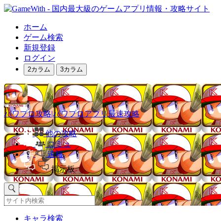
ホーム
ゲーム検索
新規登録
ログイン
2カラム
3カラム
パワプロ攻略|パワプロアプリ最速攻略
他の攻略
コミュ
速報
掲示板
キャラ検索