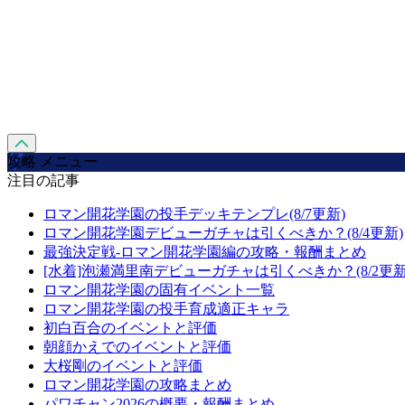
攻略 メニュー
注目の記事
ロマン開花学園の投手デッキテンプレ(8/7更新)
ロマン開花学園デビューガチャは引くべきか？(8/4更新)
最強決定戦-ロマン開花学園編の攻略・報酬まとめ
[水着]泡瀬満里南デビューガチャは引くべきか？(8/2更新
ロマン開花学園の固有イベント一覧
ロマン開花学園の投手育成適正キャラ
初白百合のイベントと評価
朝顔かえでのイベントと評価
大桜剛のイベントと評価
ロマン開花学園の攻略まとめ
パワチャン2026の概要・報酬まとめ