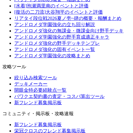
[水着]泡瀬満里南のイベントと評価
[復活の二刀流]大谷翔平のイベントと評価
リアタイ段位戦2026夏ノ壱~肆の概要・報酬まとめ
アンドロメダ学園強化の立ち回り解説
アンドロメダ強化の無課金・微課金向け野手デッキ
アンドロメダ学園強化の野手育成適正キャラ
アンドロメダ強化の野手デッキテンプレ
アンドロメダ強化の固有イベント一覧
アンドロメダ学園強化の攻略まとめ
攻略ツール
絞り込み検索ツール
デッキメーカー
開眼金特必要経験点一覧
パワクエ契約書の査定・コスパ算出ツール
新フレンド募集掲示板
コミュニティ・掲示板・攻略速報
新フレンド募集掲示板
栄冠クロスのフレンド募集掲示板