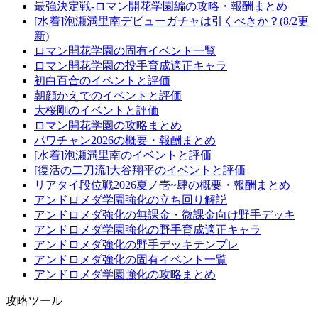
最強決定戦-ロマン開花学園編の攻略・報酬まとめ
[水着]泡瀬満里南デビューガチャは引くべきか？(8/2更
新)
ロマン開花学園の固有イベント一覧
ロマン開花学園の投手育成適正キャラ
初白百合のイベントと評価
朝顔かえでのイベントと評価
大桜剛のイベントと評価
ロマン開花学園の攻略まとめ
パワチャン2026の概要・報酬まとめ
[水着]泡瀬満里南のイベントと評価
[復活の二刀流]大谷翔平のイベントと評価
リアタイ段位戦2026夏ノ壱~肆の概要・報酬まとめ
アンドロメダ学園強化の立ち回り解説
アンドロメダ強化の無課金・微課金向け野手デッキ
アンドロメダ学園強化の野手育成適正キャラ
アンドロメダ強化の野手デッキテンプレ
アンドロメダ強化の固有イベント一覧
アンドロメダ学園強化の攻略まとめ
攻略ツール