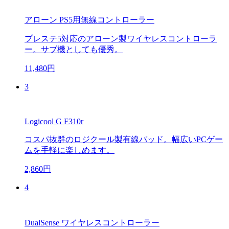
アローン PS5用無線コントローラー
プレステ5対応のアローン製ワイヤレスコントローラ
ー。サブ機としても優秀。
11,480円
3
Logicool G F310r
コスパ抜群のロジクール製有線パッド。幅広いPCゲー
ムを手軽に楽しめます。
2,860円
4
DualSense ワイヤレスコントローラー