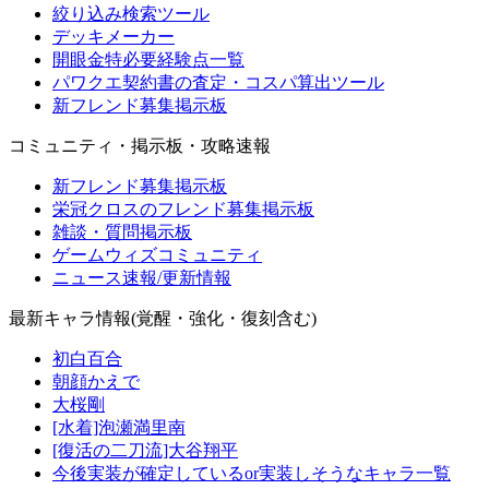
絞り込み検索ツール
デッキメーカー
開眼金特必要経験点一覧
パワクエ契約書の査定・コスパ算出ツール
新フレンド募集掲示板
コミュニティ・掲示板・攻略速報
新フレンド募集掲示板
栄冠クロスのフレンド募集掲示板
雑談・質問掲示板
ゲームウィズコミュニティ
ニュース速報/更新情報
最新キャラ情報(覚醒・強化・復刻含む)
初白百合
朝顔かえで
大桜剛
[水着]泡瀬満里南
[復活の二刀流]大谷翔平
今後実装が確定しているor実装しそうなキャラ一覧