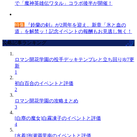
で「魔神英雄伝ワタル」コラボ後半が開催！
特集
『鈴蘭の剣』が2周年を迎え、新章「氷と血の
道」を解禁ッ！記念イベントの報酬もお見逃し無く！
攻略記事ランキング
ロマン開花学園の投手デッキテンプレと立ち回り|8/7更
新
1
初白百合のイベントと評価
2
ロマン開花学園の攻略まとめ
3
[白塵の魔女]白霧凍子のイベントと評価
4
[水着]泡瀬満里南のイベントと評価