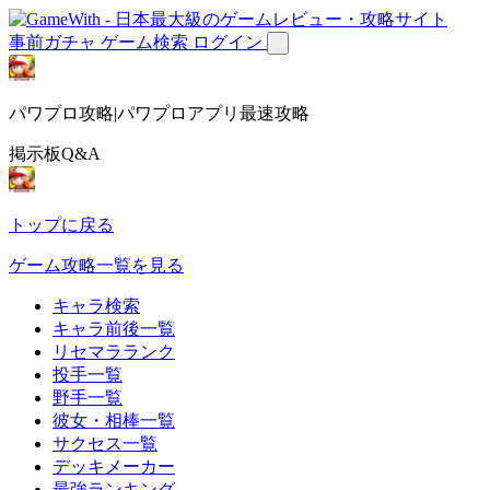
事前ガチャ
ゲーム検索
ログイン
パワプロ攻略|パワプロアプリ最速攻略
掲示板Q&A
トップに戻る
ゲーム攻略一覧を見る
キャラ検索
キャラ前後一覧
リセマラランク
投手一覧
野手一覧
彼女・相棒一覧
サクセス一覧
デッキメーカー
最強ランキング