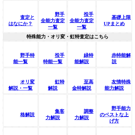
野手
投手
査定と
基礎上限
全能力査定
全能力査定
はなにか？
UPまとめ
一覧
一覧
特殊能力・オリ変・虹特査定はこちら
野手特
投手
緑特
赤特能解
能一覧
特能一覧
能解説
説
オリ変
虹特
至高
友情特殊
解説・一覧
解説
金特解説
能力解説
野手能力
集客
調整
格解説
のベストな上
力解説
力解説
げ方