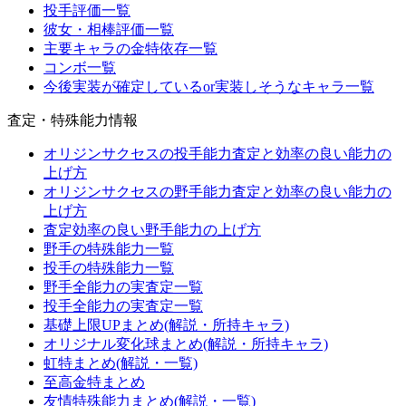
投手評価一覧
彼女・相棒評価一覧
主要キャラの金特依存一覧
コンボ一覧
今後実装が確定しているor実装しそうなキャラ一覧
査定・特殊能力情報
オリジンサクセスの投手能力査定と効率の良い能力の
上げ方
オリジンサクセスの野手能力査定と効率の良い能力の
上げ方
査定効率の良い野手能力の上げ方
野手の特殊能力一覧
投手の特殊能力一覧
野手全能力の実査定一覧
投手全能力の実査定一覧
基礎上限UPまとめ(解説・所持キャラ)
オリジナル変化球まとめ(解説・所持キャラ)
虹特まとめ(解説・一覧)
至高金特まとめ
友情特殊能力まとめ(解説・一覧)