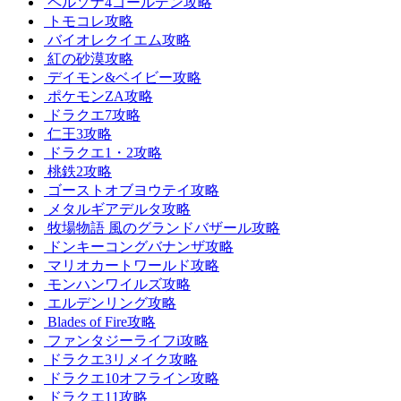
ペルソナ4ゴールデン攻略
トモコレ攻略
バイオレクイエム攻略
紅の砂漠攻略
デイモン&ベイビー攻略
ポケモンZA攻略
ドラクエ7攻略
仁王3攻略
ドラクエ1・2攻略
桃鉄2攻略
ゴーストオブヨウテイ攻略
メタルギアデルタ攻略
牧場物語 風のグランドバザール攻略
ドンキーコングバナンザ攻略
マリオカートワールド攻略
モンハンワイルズ攻略
エルデンリング攻略
Blades of Fire攻略
ファンタジーライフi攻略
ドラクエ3リメイク攻略
ドラクエ10オフライン攻略
ドラクエ11攻略