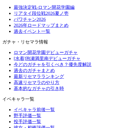
最強決定戦-ロマン開花学園編
リアタイ段位戦2026夏ノ壱
パワチャン2026
2026年ロードマップまとめ
過去イベント一覧
ガチャ・リセマラ情報
ロマン開花学園デビューガチャ
[水着]泡瀬満里南デビューガチャ
今どのガチャを引くべき？優先度解説
過去のガチャまとめ
最新リセマラランキング
高速リセマラのやり方
基本的なガチャの引き時
イベキャラ一覧
イベキャラ前後一覧
野手評価一覧
投手評価一覧
彼女・相棒評価一覧