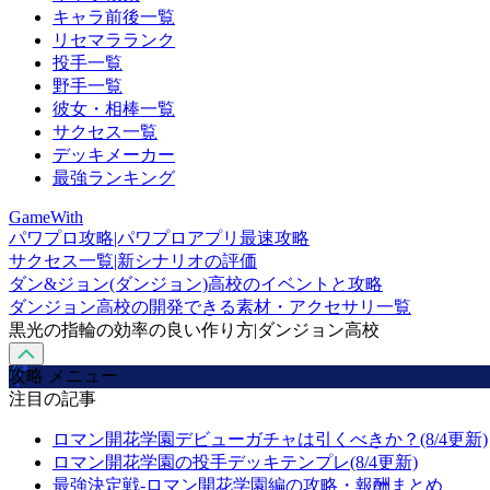
キャラ前後一覧
リセマラランク
投手一覧
野手一覧
彼女・相棒一覧
サクセス一覧
デッキメーカー
最強ランキング
GameWith
パワプロ攻略|パワプロアプリ最速攻略
サクセス一覧|新シナリオの評価
ダン&ジョン(ダンジョン)高校のイベントと攻略
ダンジョン高校の開発できる素材・アクセサリ一覧
黒光の指輪の効率の良い作り方|ダンジョン高校
攻略 メニュー
注目の記事
ロマン開花学園デビューガチャは引くべきか？(8/4更新)
ロマン開花学園の投手デッキテンプレ(8/4更新)
最強決定戦-ロマン開花学園編の攻略・報酬まとめ