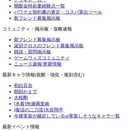
開眼金特必要経験点一覧
パワクエ契約書の査定・コスパ算出ツール
新フレンド募集掲示板
コミュニティ・掲示板・攻略速報
新フレンド募集掲示板
栄冠クロスのフレンド募集掲示板
雑談・質問掲示板
ゲームウィズコミュニティ
ニュース速報/更新情報
最新キャラ情報(覚醒・強化・復刻含む)
初白百合
朝顔かえで
大桜剛
[水着]泡瀬満里南
[復活の二刀流]大谷翔平
今後実装が確定しているor実装しそうなキャラ一覧
最新イベント情報