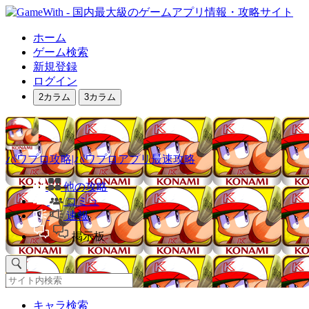
ホーム
ゲーム検索
新規登録
ログイン
2カラム
3カラム
パワプロ攻略|パワプロアプリ最速攻略
他の攻略
コミュ
速報
掲示板
キャラ検索