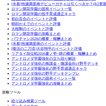
[水着]泡瀬満里南デビューガチャは引くべきか？(8/2更新
ロマン開花学園の固有イベント一覧
ロマン開花学園の投手育成適正キャラ
初白百合のイベントと評価
朝顔かえでのイベントと評価
大桜剛のイベントと評価
ロマン開花学園の攻略まとめ
パワチャン2026の概要・報酬まとめ
[水着]泡瀬満里南のイベントと評価
[復活の二刀流]大谷翔平のイベントと評価
リアタイ段位戦2026夏ノ壱~肆の概要・報酬まとめ
アンドロメダ学園強化の立ち回り解説
アンドロメダ強化の無課金・微課金向け野手デッキ
アンドロメダ学園強化の野手育成適正キャラ
アンドロメダ強化の野手デッキテンプレ
アンドロメダ強化の固有イベント一覧
アンドロメダ学園強化の攻略まとめ
攻略ツール
絞り込み検索ツール
デッキメーカー