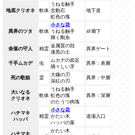
うねる触手
地底クリオネ
軟体
念動石
地下道
虹色の塊
小さな花
異界のツタ
軟体
うねる触手
4F廊下
輝く剛糸
金属質の殻
奈落の守人
精霊
異界ゲート
漆黒の土
ムカデの節足
千手ムカデ
虫
異界：表層
禍々しい牙
大鎌の刃
死の歌姫
霊
異界：中層
深紅の刃
うねる触手
大いなる
軟体
虹色の塊
異界：深層
クリオネ
のたうつ肉塊
小さな花
ハチマキ
精霊
かたい木
道場入口
ハッパ
ハッパの葉
かたい木
ハチマキ