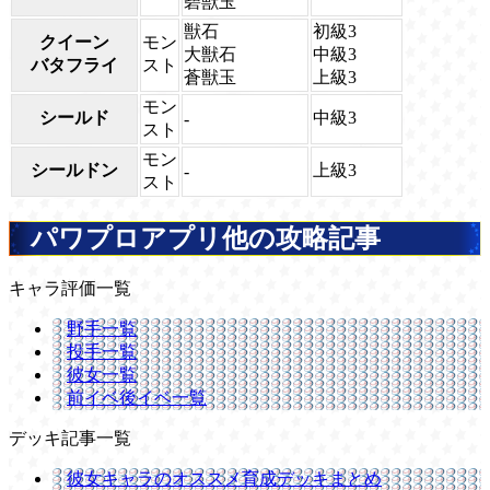
碧獣玉
獣石
初級3
クイーン
モン
大獣石
中級3
バタフライ
スト
蒼獣玉
上級3
モン
シールド
中級3
-
スト
モン
シールドン
上級3
-
スト
パワプロアプリ他の攻略記事
キャラ評価一覧
野手一覧
投手一覧
彼女一覧
前イベ後イベ一覧
デッキ記事一覧
彼女キャラのオススメ育成デッキまとめ