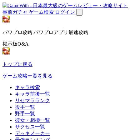
事前ガチャ
ゲーム検索
ログイン
パワプロ攻略|パワプロアプリ最速攻略
掲示板Q&A
トップに戻る
ゲーム攻略一覧を見る
キャラ検索
キャラ前後一覧
リセマラランク
投手一覧
野手一覧
彼女・相棒一覧
サクセス一覧
デッキメーカー
最強ランキング