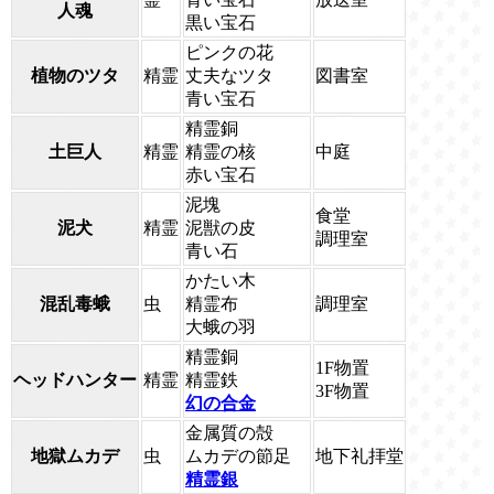
人魂
黒い宝石
ピンクの花
植物のツタ
精霊
丈夫なツタ
図書室
青い宝石
精霊銅
土巨人
精霊
精霊の核
中庭
赤い宝石
泥塊
食堂
泥犬
精霊
泥獣の皮
調理室
青い石
かたい木
混乱毒蛾
虫
精霊布
調理室
大蛾の羽
精霊銅
1F物置
ヘッドハンター
精霊
精霊鉄
3F物置
幻の合金
金属質の殻
地獄ムカデ
虫
ムカデの節足
地下礼拝堂
精霊銀