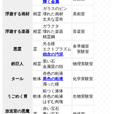
輝く金属
ガラスのビン
浮遊する画材
精霊
壊れた画材
美術室
丈夫な霊布
ガラクタ
浮遊する楽器
精霊
壊れた楽器
音楽室
精霊鋼
光る瞳
各準備室
悪霊
霊
エクトプラズム
実験室
怨念の汚泥
黒い石
鉄巨人
精霊
物理実験室
金属質の殻
赤色の粘液
タール
軟体
黒色の粘液
化学実験室
濁った瞳
粘つく液体
うごめく胃
軟体
赤色の粘液
生物実験室
はずむ肉塊
赤い宝石
放送室の悪魔
霊
青い宝石
放送室