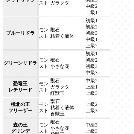
スト
ガラクタ
中級2
上級1
初級1
初級2
モン
獣石
ブルーリドラ
初級3
スト
粘着く液体
中級1
上級2
初級1
モン
獣石
初級2
グリーンリドラ
スト
小さな花
初級3
中級3
獣石
中級2
恐竜王
モン
ガラクタ
上級1
レチリード
スト
紅獣玉
上級3
獣石
極北の王
モン
上級2
粘着く液体
フリーザー
スト
上級3
蒼獣玉
獣石
森の王
モン
中級3
小さな花
グリンデ
スト
上級3