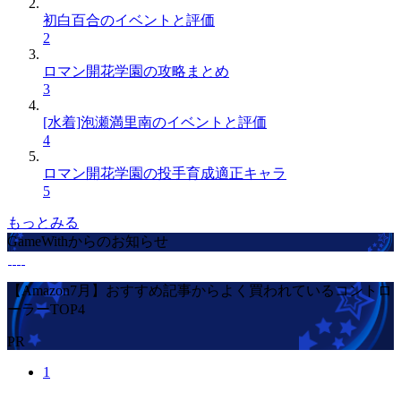
初白百合のイベントと評価
2
ロマン開花学園の攻略まとめ
3
[水着]泡瀬満里南のイベントと評価
4
ロマン開花学園の投手育成適正キャラ
5
もっとみる
GameWithからのお知らせ
【Amazon7月】おすすめ記事からよく買われているコントロ
ーラーTOP4
PR
1