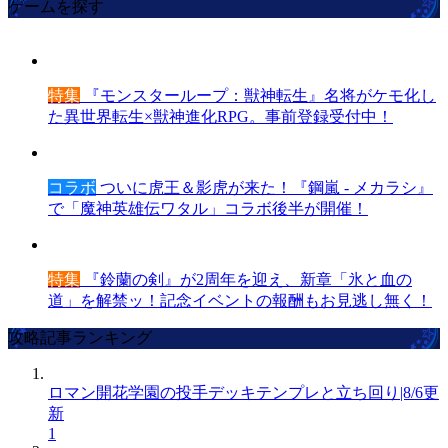
ゲームを探す
特集
『モンスターループ：獣神転生』名将がケモ化し
た異世界転生×獣神進化RPG。事前登録受付中！
コラボ
ついに虎王＆影虎が来た！『鋼嵐 - メカラシ』
で「魔神英雄伝ワタル」コラボ後半が開催！
特集
『鈴蘭の剣』が2周年を迎え、新章「氷と血の
道」を解禁ッ！記念イベントの報酬もお見逃し無く！
攻略記事ランキング
ロマン開花学園の投手デッキテンプレと立ち回り|8/6更
新
1