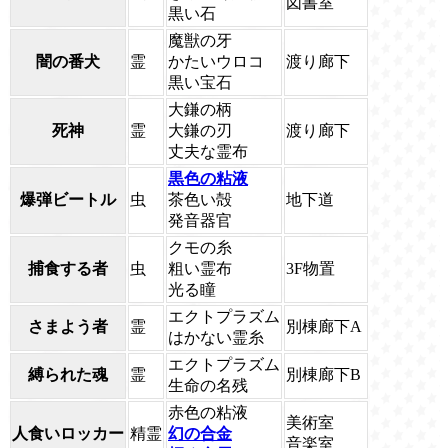
図書室
黒い石
魔獣の牙
闇の番犬
霊
かたいウロコ
渡り廊下
黒い宝石
大鎌の柄
死神
霊
大鎌の刃
渡り廊下
丈夫な霊布
黒色の粘液
爆弾ビートル
虫
茶色い殻
地下道
発音器官
クモの糸
捕食する者
虫
粗い霊布
3F物置
光る瞳
エクトプラズム
さまよう者
霊
別棟廊下A
はかない霊糸
エクトプラズム
縛られた魂
霊
別棟廊下B
生命の名残
赤色の粘液
美術室
人食いロッカー
精霊
幻の合金
音楽室