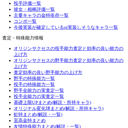
投手評価一覧
彼女・相棒評価一覧
主要キャラの金特依存一覧
コンボ一覧
今後実装が確定しているor実装しそうなキャラ一覧
査定・特殊能力情報
オリジンサクセスの投手能力査定と効率の良い能力の
上げ方
オリジンサクセスの野手能力査定と効率の良い能力の
上げ方
査定効率の良い野手能力の上げ方
野手の特殊能力一覧
投手の特殊能力一覧
野手全能力の実査定一覧
投手全能力の実査定一覧
基礎上限UPまとめ(解説・所持キャラ)
オリジナル変化球まとめ(解説・所持キャラ)
虹特まとめ(解説・一覧)
至高金特まとめ
友情特殊能力まとめ(解説・一覧)