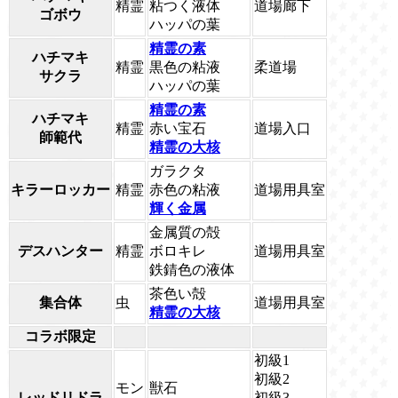
精霊
粘つく液体
道場廊下
ゴボウ
ハッパの葉
精霊の素
ハチマキ
精霊
黒色の粘液
柔道場
サクラ
ハッパの葉
精霊の素
ハチマキ
精霊
赤い宝石
道場入口
師範代
精霊の大核
ガラクタ
キラーロッカー
精霊
赤色の粘液
道場用具室
輝く金属
金属質の殻
デスハンター
精霊
ボロキレ
道場用具室
鉄錆色の液体
茶色い殻
集合体
虫
道場用具室
精霊の大核
コラボ限定
初級1
初級2
モン
獣石
レッドリドラ
初級3