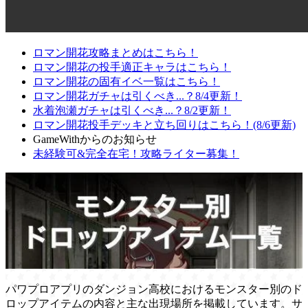
ロマン開花攻略まとめはこちら！
ロマン開花の投手適正キャラはこちら！
ロマン開花の固有イベ一覧はこちら！
ロマン開花ガチャは引くべき...？8/4更新！
水着泡瀬ガチャは引くべき...？8/2更新！
ロマン開花投手デッキと立ち回りはこちら！(8/6更新)
GameWithからのお知らせ
未経験可&完全在宅！攻略ライター募集！
パワプロアプリのダンジョン高校におけるモンスター別のド
ロップアイテムの内容と主な出現場所を掲載しています。サ