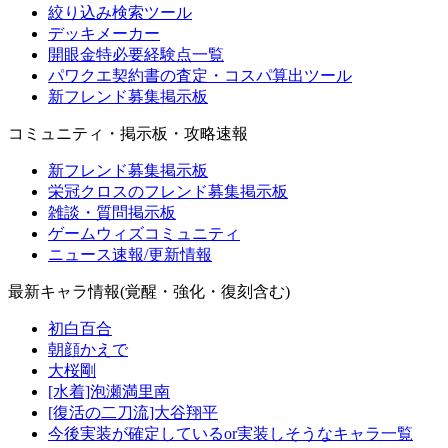
絞り込み検索ツール
デッキメーカー
開眼金特必要経験点一覧
パワクエ契約書の査定・コスパ算出ツール
新フレンド募集掲示板
コミュニティ・掲示板・攻略速報
新フレンド募集掲示板
栄冠クロスのフレンド募集掲示板
雑談・質問掲示板
ゲームウィズコミュニティ
ニュース速報/更新情報
最新キャラ情報(覚醒・強化・復刻含む)
初白百合
朝顔かえで
大桜剛
[水着]泡瀬満里南
[復活の二刀流]大谷翔平
今後実装が確定しているor実装しそうなキャラ一覧