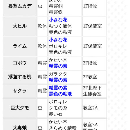
要塞ムカデ
虫
精霊銅
1F階段
精霊鉄
小さな花
大ヒル
軟体
粘つく液体
1F保健室
赤色の粘液
小さな花
ライム
軟体
ボロキレ
1F保健室
青色の粘液
かたい木
ゴボウ
精霊
2F階段
精霊の素
ガラクタ
浮遊する机
精霊
2F教室
精霊の素
精霊の素
2F北廊下
サクラ
精霊
黒色の粘液
生徒会室
ボロキレ
巨大グモ
虫
クモの糸
教室2A
赤い石
かたい木
教室3A
大毒蛾
虫
きらめく鱗粉