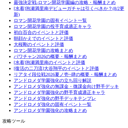
最強決定戦-ロマン開花学園編の攻略・報酬まとめ
[水着]泡瀬満里南デビューガチャは引くべきか？(8/2更
新)
ロマン開花学園の固有イベント一覧
ロマン開花学園の投手育成適正キャラ
初白百合のイベントと評価
朝顔かえでのイベントと評価
大桜剛のイベントと評価
ロマン開花学園の攻略まとめ
パワチャン2026の概要・報酬まとめ
[水着]泡瀬満里南のイベントと評価
[復活の二刀流]大谷翔平のイベントと評価
リアタイ段位戦2026夏ノ壱~肆の概要・報酬まとめ
アンドロメダ学園強化の立ち回り解説
アンドロメダ強化の無課金・微課金向け野手デッキ
アンドロメダ学園強化の野手育成適正キャラ
アンドロメダ強化の野手デッキテンプレ
アンドロメダ強化の固有イベント一覧
アンドロメダ学園強化の攻略まとめ
攻略ツール