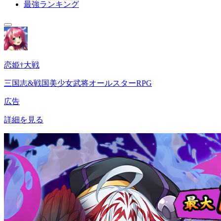
最強ランキング
恋姫†大戦
三国志&戦国美少女武将オールスターRPG
広告
詳細を見る