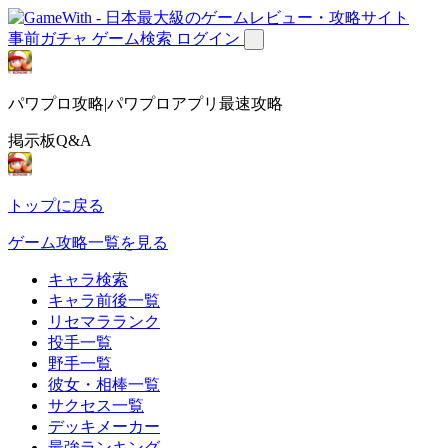
事前ガチャ
ゲーム検索
ログイン
パワプロ攻略|パワプロアプリ最速攻略
掲示板Q&A
トップに戻る
ゲーム攻略一覧を見る
キャラ検索
キャラ前後一覧
リセマラランク
投手一覧
野手一覧
彼女・相棒一覧
サクセス一覧
デッキメーカー
最強ランキング