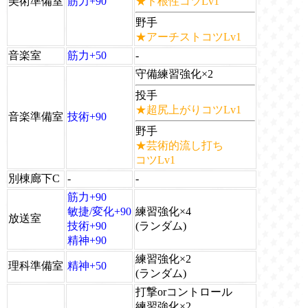
美術準備室
筋力+90
★ド根性コツLv1
野手
★アーチストコツLv1
音楽室
筋力+50
-
守備練習強化×2
投手
★超尻上がりコツLv1
音楽準備室
技術+90
野手
★芸術的流し打ち
コツLv1
別棟廊下C
-
-
筋力+90
敏捷/変化+90
練習強化×4
放送室
技術+90
(ランダム)
精神+90
練習強化×2
理科準備室
精神+50
(ランダム)
打撃orコントロール
練習強化×2