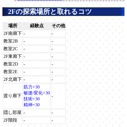
2Fの探索場所と取れるコツ
場所
経験点
その他
2F南廊下
-
-
教室2B
-
-
教室2C
-
-
2F東廊下
-
-
教室2D
-
-
教室2E
-
-
2F北廊下
-
-
筋力+30
敏捷/変化+30
渡り廊下
-
技術+30
精神+30
隠し部屋
-
-
2F階段
-
-