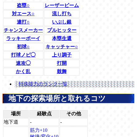
盗塁○
レーザービーム
対エース○
流し打ち
連打○
いぶし銀
チャンスメーカー
プルヒッター
ラッキーボーイ
本塁生還
初球○
キャッチャー○
打球ノビ◯
上り調子
速攻◯
打開
かく乱
鼓舞
特殊能力のランク一覧
地下の探索場所と取れるコツ
場所
経験点
その他
地下道
-
-
筋力+10
敏捷/変化+10