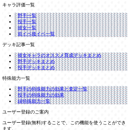
キャラ評価一覧
野手一覧
投手一覧
彼女一覧
前イベ後イベ一覧
デッキ記事一覧
彼女キャラのオススメ育成デッキまとめ
野手デッキまとめ
投手デッキまとめ
特殊能力一覧
野手の特殊能力の効果と査定一覧
投手の特殊能力の効果
緑特殊能力一覧
ユーザー登録のご案内
ユーザー登録(無料)することで、この機能を使うことができ
ます。