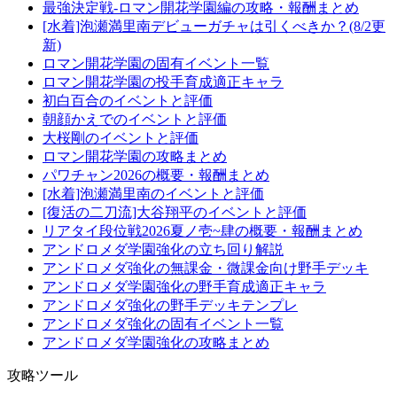
最強決定戦-ロマン開花学園編の攻略・報酬まとめ
[水着]泡瀬満里南デビューガチャは引くべきか？(8/2更
新)
ロマン開花学園の固有イベント一覧
ロマン開花学園の投手育成適正キャラ
初白百合のイベントと評価
朝顔かえでのイベントと評価
大桜剛のイベントと評価
ロマン開花学園の攻略まとめ
パワチャン2026の概要・報酬まとめ
[水着]泡瀬満里南のイベントと評価
[復活の二刀流]大谷翔平のイベントと評価
リアタイ段位戦2026夏ノ壱~肆の概要・報酬まとめ
アンドロメダ学園強化の立ち回り解説
アンドロメダ強化の無課金・微課金向け野手デッキ
アンドロメダ学園強化の野手育成適正キャラ
アンドロメダ強化の野手デッキテンプレ
アンドロメダ強化の固有イベント一覧
アンドロメダ学園強化の攻略まとめ
攻略ツール