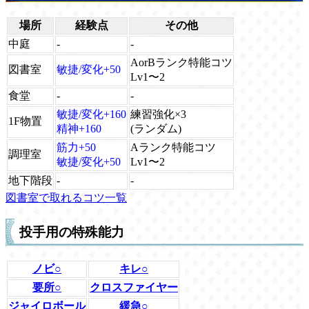
場所
経験点
その他
中庭
-
-
AorBランク特能コツ
図書室
敏捷/変化+50
Lv1〜2
食堂
-
-
敏捷/変化+160
練習強化×3
1F物置
精神+160
(ランダム)
筋力+50
Aランク特能コツ
調理室
敏捷/変化+50
Lv1〜2
地下階段
-
-
図書室で取れるコツ一覧
投手用の特殊能力
ノビ○
キレ○
要所○
クロスファイヤー
ジャイロボール
緩急○