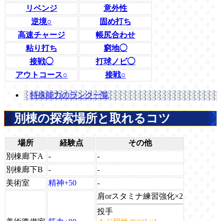
リベンジ
意外性
逆境○
固め打ち
高速チャージ
帳尻合わせ
粘り打ち
窮地◯
接戦◯
打球ノビ◯
アウトコース○
接戦○
特殊能力のランク一覧
別棟の探索場所と取れるコツ
場所
経験点
その他
別棟廊下A
-
-
別棟廊下B
-
-
美術室
精神+50
-
肩orスタミナ練習強化×2
投手