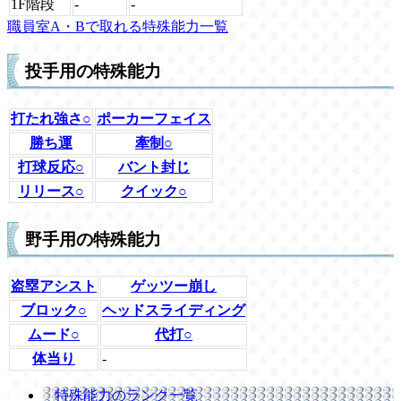
1F階段
-
-
職員室A・Bで取れる特殊能力一覧
投手用の特殊能力
打たれ強さ○
ポーカーフェイス
勝ち運
牽制○
打球反応○
バント封じ
リリース○
クイック○
野手用の特殊能力
盗塁アシスト
ゲッツー崩し
ブロック○
ヘッドスライディング
ムード○
代打○
体当り
-
特殊能力のランク一覧