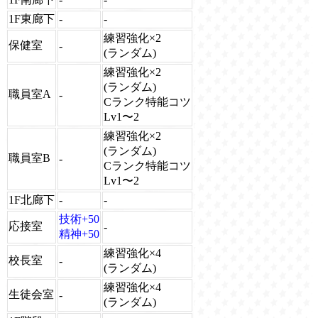
1F東廊下
-
-
練習強化×2
保健室
-
(ランダム)
練習強化×2
(ランダム)
職員室A
-
Cランク特能コツ
Lv1〜2
練習強化×2
(ランダム)
職員室B
-
Cランク特能コツ
Lv1〜2
1F北廊下
-
-
技術+50
応接室
-
精神+50
練習強化×4
校長室
-
(ランダム)
練習強化×4
生徒会室
-
(ランダム)