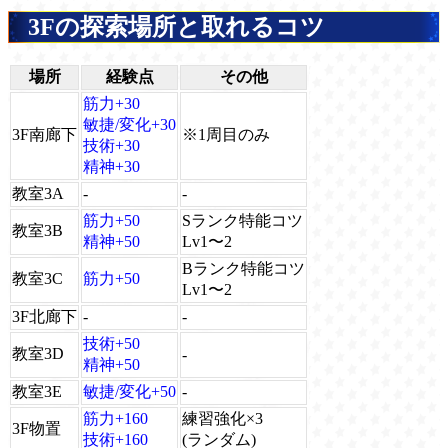
3Fの探索場所と取れるコツ
場所
経験点
その他
筋力+30
敏捷/変化+30
3F南廊下
※1周目のみ
技術+30
精神+30
教室3A
-
-
筋力+50
Sランク特能コツ
教室3B
精神+50
Lv1〜2
Bランク特能コツ
教室3C
筋力+50
Lv1〜2
3F北廊下
-
-
技術+50
教室3D
-
精神+50
教室3E
敏捷/変化+50
-
筋力+160
練習強化×3
3F物置
技術+160
(ランダム)