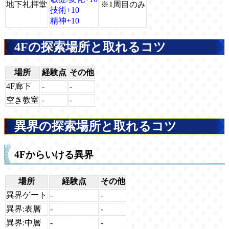
地下礼拝堂
※1周目のみ
技術+10
精神+10
4Fの探索場所と取れるコツ
場所
経験点
その他
4F廊下
-
-
空き教室
-
-
異界の探索場所と取れるコツ
4Fからいける異界
場所
経験点
その他
異界ゲート
-
-
異界:表層
-
-
異界:中層
-
-