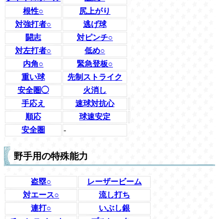
根性○
尻上がり
対強打者○
逃げ球
闘志
対ピンチ○
対左打者○
低め○
内角○
緊急登板○
重い球
先制ストライク
安全圏◯
火消し
手応え
速球対抗心
順応
球速安定
安全圏
-
野手用の特殊能力
盗塁○
レーザービーム
対エース○
流し打ち
連打○
いぶし銀