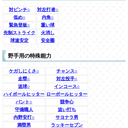
対ピンチ○
対左打者○
低め○
内角○
緊急登板○
重い球
先制ストライク
火消し
球速安定
安全圏
野手用の特殊能力
ケガしにくさ○
チャンス○
走塁○
対左投手○
送球○
インコース○
ハイボールヒッター
ローボールヒッター
バント○
競争心
守備職人
追い打ち
内野安打○
サヨナラ男
満塁男
ラッキーセブン