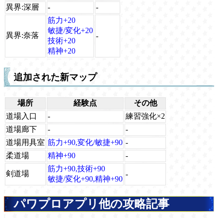
異界:深層
-
-
筋力+20
敏捷/変化+20
異界:奈落
-
技術+20
精神+20
追加された新マップ
場所
経験点
その他
道場入口
-
練習強化×2
道場廊下
-
-
道場用具室
筋力+90,変化/敏捷+90
-
柔道場
精神+90
-
筋力+90,技術+90
剣道場
-
敏捷/変化+90,精神+90
パワプロアプリ他の攻略記事