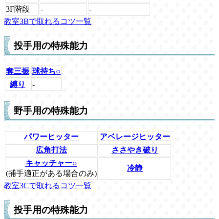
3F階段
-
-
教室3Bで取れるコツ一覧
投手用の特殊能力
奪三振
球持ち○
縛り
-
野手用の特殊能力
パワーヒッター
アベレージヒッター
広角打法
ささやき破り
キャッチャー○
冷静
(捕手適正がある場合のみ)
教室3Cで取れるコツ一覧
投手用の特殊能力