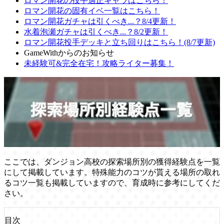
ロマン開花の投手適正キャラはこちら！
ロマン開花の固有イベ一覧はこちら！
ロマン開花ガチャは引くべき...？8/4更新！
水着泡瀬ガチャは引くべき...？8/2更新！
ロマン開花投手デッキと立ち回りはこちら！(8/7更新)
GameWithからのお知らせ
未経験可&完全在宅！攻略ライター募集！
ここでは、ダンジョン高校の探索場所別の獲得経験点を一覧
にして掲載しています。特殊能力のコツが貰える場所の取れ
るコツ一覧も掲載していますので、育成時に参考にしてくだ
さい。
目次