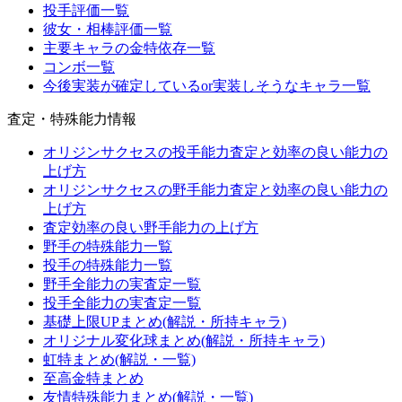
投手評価一覧
彼女・相棒評価一覧
主要キャラの金特依存一覧
コンボ一覧
今後実装が確定しているor実装しそうなキャラ一覧
査定・特殊能力情報
オリジンサクセスの投手能力査定と効率の良い能力の
上げ方
オリジンサクセスの野手能力査定と効率の良い能力の
上げ方
査定効率の良い野手能力の上げ方
野手の特殊能力一覧
投手の特殊能力一覧
野手全能力の実査定一覧
投手全能力の実査定一覧
基礎上限UPまとめ(解説・所持キャラ)
オリジナル変化球まとめ(解説・所持キャラ)
虹特まとめ(解説・一覧)
至高金特まとめ
友情特殊能力まとめ(解説・一覧)