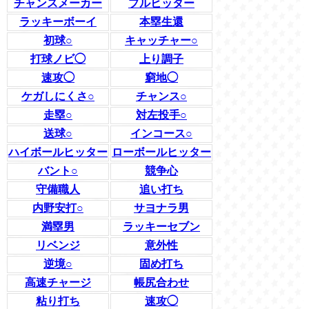
チャンスメーカー
プルヒッター
ラッキーボーイ
本塁生還
初球○
キャッチャー○
打球ノビ◯
上り調子
速攻◯
窮地◯
ケガしにくさ○
チャンス○
走塁○
対左投手○
送球○
インコース○
ハイボールヒッター
ローボールヒッター
バント○
競争心
守備職人
追い打ち
内野安打○
サヨナラ男
満塁男
ラッキーセブン
リベンジ
意外性
逆境○
固め打ち
高速チャージ
帳尻合わせ
粘り打ち
速攻◯