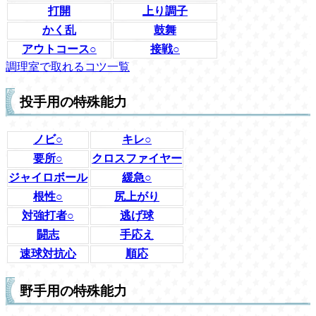
打開
上り調子
かく乱
鼓舞
アウトコース○
接戦○
調理室で取れるコツ一覧
投手用の特殊能力
ノビ○
キレ○
要所○
クロスファイヤー
ジャイロボール
緩急○
根性○
尻上がり
対強打者○
逃げ球
闘志
手応え
速球対抗心
順応
野手用の特殊能力