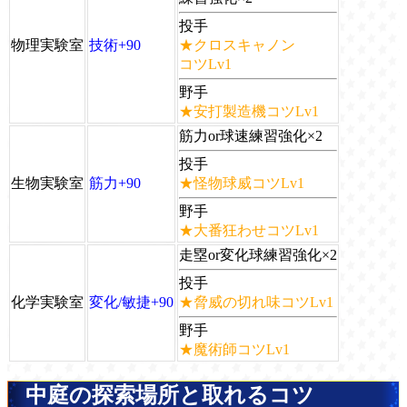
投手
物理実験室
技術+90
★クロスキャノン
コツLv1
野手
★安打製造機コツLv1
筋力or球速練習強化×2
投手
生物実験室
筋力+90
★怪物球威コツLv1
野手
★大番狂わせコツLv1
走塁or変化球練習強化×2
投手
化学実験室
変化/敏捷+90
★脅威の切れ味コツLv1
野手
★魔術師コツLv1
中庭の探索場所と取れるコツ