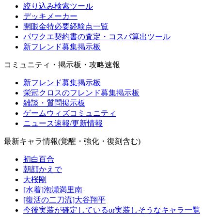
絞り込み検索ツール
デッキメーカー
開眼金特必要経験点一覧
パワクエ契約書の査定・コスパ算出ツール
新フレンド募集掲示板
コミュニティ・掲示板・攻略速報
新フレンド募集掲示板
栄冠クロスのフレンド募集掲示板
雑談・質問掲示板
ゲームウィズコミュニティ
ニュース速報/更新情報
最新キャラ情報(覚醒・強化・復刻含む)
初白百合
朝顔かえで
大桜剛
[水着]泡瀬満里南
[復活の二刀流]大谷翔平
今後実装が確定しているor実装しそうなキャラ一覧