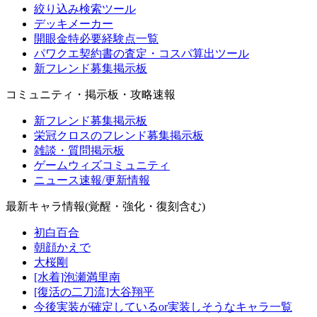
絞り込み検索ツール
デッキメーカー
開眼金特必要経験点一覧
パワクエ契約書の査定・コスパ算出ツール
新フレンド募集掲示板
コミュニティ・掲示板・攻略速報
新フレンド募集掲示板
栄冠クロスのフレンド募集掲示板
雑談・質問掲示板
ゲームウィズコミュニティ
ニュース速報/更新情報
最新キャラ情報(覚醒・強化・復刻含む)
初白百合
朝顔かえで
大桜剛
[水着]泡瀬満里南
[復活の二刀流]大谷翔平
今後実装が確定しているor実装しそうなキャラ一覧