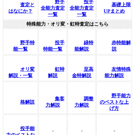
野手
投手
査定と
基礎上限
全能力査定
全能力査定
はなにか？
UPまとめ
一覧
一覧
特殊能力・オリ変・虹特査定はこちら
野手特
投手
緑特
赤特能解
能一覧
特能一覧
能解説
説
オリ変
虹特
至高
友情特殊
解説・一覧
解説
金特解説
能力解説
野手能力
集客
調整
格解説
のベストな上
力解説
力解説
げ方
投手能
-
-
-
力のベストな