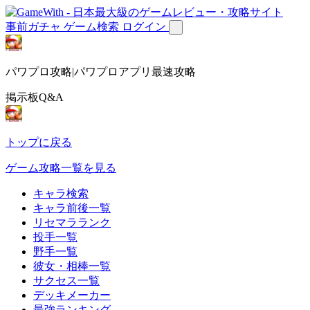
事前ガチャ
ゲーム検索
ログイン
パワプロ攻略|パワプロアプリ最速攻略
掲示板Q&A
トップに戻る
ゲーム攻略一覧を見る
キャラ検索
キャラ前後一覧
リセマラランク
投手一覧
野手一覧
彼女・相棒一覧
サクセス一覧
デッキメーカー
最強ランキング