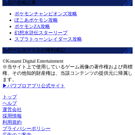
注目の攻略記事
ポケモンチャンピオンズ攻略
ぽこあポケモン攻略
ポケモンZA攻略
幻想水滸伝スターリープ
スプラトゥーンレイダース攻略
当ゲームタイトルの権利表記
©Konami Digital Entertainment
※当サイト上で使用しているゲーム画像の著作権および商標
権、その他知的財産権は、当該コンテンツの提供元に帰属し
ます。
▶パワプロアプリ公式サイト
トップ
ヘルプ
運営会社
採用情報
利用規約
プライバシーポリシー
広告のご案内