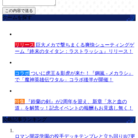
ゲームを探す
リリース
巨大メカで撃ちまくる爽快シューティングゲ
ーム『終末のタイタン：ラストラッシュ』リリース！
コラボ
ついに虎王＆影虎が来た！『鋼嵐 - メカラシ』
で「魔神英雄伝ワタル」コラボ後半が開催！
特集
『鈴蘭の剣』が2周年を迎え、新章「氷と血の
道」を解禁ッ！記念イベントの報酬もお見逃し無く！
攻略記事ランキング
ロマン開花学園の投手デッキテンプレと立ち回り|8/7更