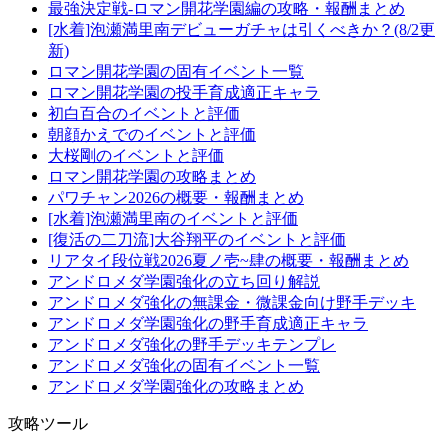
最強決定戦-ロマン開花学園編の攻略・報酬まとめ
[水着]泡瀬満里南デビューガチャは引くべきか？(8/2更
新)
ロマン開花学園の固有イベント一覧
ロマン開花学園の投手育成適正キャラ
初白百合のイベントと評価
朝顔かえでのイベントと評価
大桜剛のイベントと評価
ロマン開花学園の攻略まとめ
パワチャン2026の概要・報酬まとめ
[水着]泡瀬満里南のイベントと評価
[復活の二刀流]大谷翔平のイベントと評価
リアタイ段位戦2026夏ノ壱~肆の概要・報酬まとめ
アンドロメダ学園強化の立ち回り解説
アンドロメダ強化の無課金・微課金向け野手デッキ
アンドロメダ学園強化の野手育成適正キャラ
アンドロメダ強化の野手デッキテンプレ
アンドロメダ強化の固有イベント一覧
アンドロメダ学園強化の攻略まとめ
攻略ツール