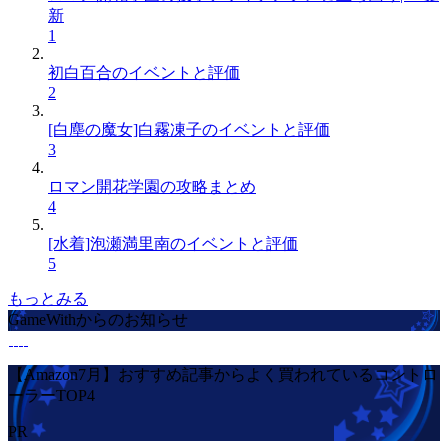
新
1
初白百合のイベントと評価
2
[白塵の魔女]白霧凍子のイベントと評価
3
ロマン開花学園の攻略まとめ
4
[水着]泡瀬満里南のイベントと評価
5
もっとみる
GameWithからのお知らせ
【Amazon7月】おすすめ記事からよく買われているコントロ
ーラーTOP4
PR