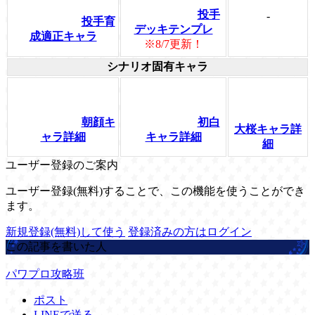
投手
-
投手育
デッキテンプレ
成適正キャラ
※8/7更新！
シナリオ固有キャラ
朝顔キ
初白
大桜キャラ詳
ャラ詳細
キャラ詳細
細
ユーザー登録のご案内
ユーザー登録(無料)することで、この機能を使うことができ
ます。
新規登録(無料)して使う
登録済みの方はログイン
この記事を書いた人
パワプロ攻略班
ポスト
LINEで送る