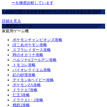
ーを徹底比較しています
Amazonで買えるおすすめゲーミングデバイスまとめ【ad】
詳細を見る
攻略取扱いゲーム
家庭用ゲーム機
ポケモンチャンピオンズ攻略
ぽこあポケモン攻略
スプラレイダース攻略
時のオカリナ攻略
ペルソナ4ゴールデン攻略
トモコレ攻略
バイオレクイエム攻略
紅の砂漠攻略
デイモン&ベイビー攻略
ポケモンZA攻略
ドラクエ7攻略
仁王3攻略
ドラクエ1・2攻略
桃鉄2攻略