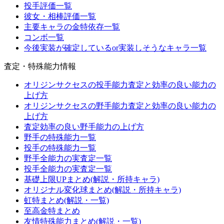
投手評価一覧
彼女・相棒評価一覧
主要キャラの金特依存一覧
コンボ一覧
今後実装が確定しているor実装しそうなキャラ一覧
査定・特殊能力情報
オリジンサクセスの投手能力査定と効率の良い能力の
上げ方
オリジンサクセスの野手能力査定と効率の良い能力の
上げ方
査定効率の良い野手能力の上げ方
野手の特殊能力一覧
投手の特殊能力一覧
野手全能力の実査定一覧
投手全能力の実査定一覧
基礎上限UPまとめ(解説・所持キャラ)
オリジナル変化球まとめ(解説・所持キャラ)
虹特まとめ(解説・一覧)
至高金特まとめ
友情特殊能力まとめ(解説・一覧)