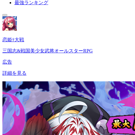
最強ランキング
恋姫†大戦
三国志&戦国美少女武将オールスターRPG
広告
詳細を見る