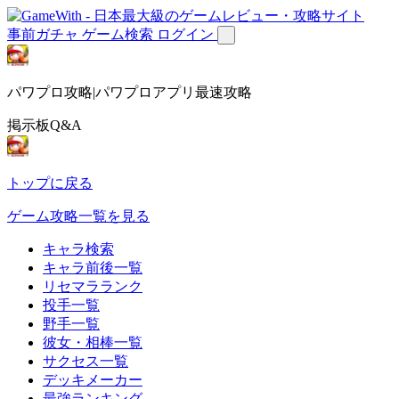
事前ガチャ
ゲーム検索
ログイン
パワプロ攻略|パワプロアプリ最速攻略
掲示板Q&A
トップに戻る
ゲーム攻略一覧を見る
キャラ検索
キャラ前後一覧
リセマラランク
投手一覧
野手一覧
彼女・相棒一覧
サクセス一覧
デッキメーカー
最強ランキング