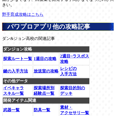
きい。
野手育成攻略はこちら
パワプロアプリ他の攻略記事
ダン&ジョン高校の関連記事
ダンジョン攻略
2週目~ラスボス
探索ルート一覧
1週目の攻略
攻略
レシピの
鍵の入手方法
放送室の攻略
入手方法
その他データ
イベキャラ
探索場所別
探索目的別の
スキル一覧
経験点一覧
デッキ
開発アイテム関連
素材・
武器一覧
防具一覧
アクセサリ一覧