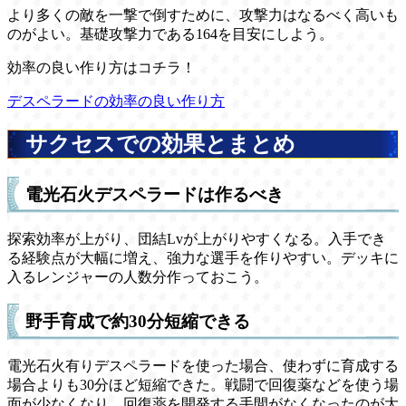
より多くの敵を一撃で倒すために、攻撃力はなるべく高いも
のがよい。基礎攻撃力である164を目安にしよう。
効率の良い作り方はコチラ！
デスペラードの効率の良い作り方
サクセスでの効果とまとめ
電光石火デスペラードは作るべき
探索効率が上がり、団結Lvが上がりやすくなる。入手でき
る経験点が大幅に増え、強力な選手を作りやすい。デッキに
入るレンジャーの人数分作っておこう。
野手育成で約30分短縮できる
電光石火有りデスペラードを使った場合、使わずに育成する
場合よりも30分ほど短縮できた。戦闘で回復薬などを使う場
面が少なくなり、回復薬を開発する手間がなくなったのが大