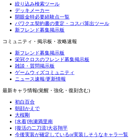
絞り込み検索ツール
デッキメーカー
開眼金特必要経験点一覧
パワクエ契約書の査定・コスパ算出ツール
新フレンド募集掲示板
コミュニティ・掲示板・攻略速報
新フレンド募集掲示板
栄冠クロスのフレンド募集掲示板
雑談・質問掲示板
ゲームウィズコミュニティ
ニュース速報/更新情報
最新キャラ情報(覚醒・強化・復刻含む)
初白百合
朝顔かえで
大桜剛
[水着]泡瀬満里南
[復活の二刀流]大谷翔平
今後実装が確定しているor実装しそうなキャラ一覧