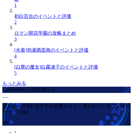
1
初白百合のイベントと評価
2
ロマン開花学園の攻略まとめ
3
[水着]泡瀬満里南のイベントと評価
4
[白塵の魔女]白霧凍子のイベントと評価
5
もっとみる
GameWithからのお知らせ
【Amazon7月】おすすめ記事からよく買われているコントロ
ーラーTOP4
PR
1