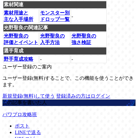
素材関連
素材用途と
モンスター別
-
主な入手場所
ドロップ一覧
光野聖良の関連記事
光野聖良の
光野聖良の
光野聖良の
評価とイベント
入手方法
強さ検証
選手育成
野手育成攻略
-
-
ユーザー登録のご案内
ユーザー登録(無料)することで、この機能を使うことができ
ます。
新規登録(無料)して使う
登録済みの方はログイン
この記事を書いた人
パワプロ攻略班
ポスト
LINEで送る