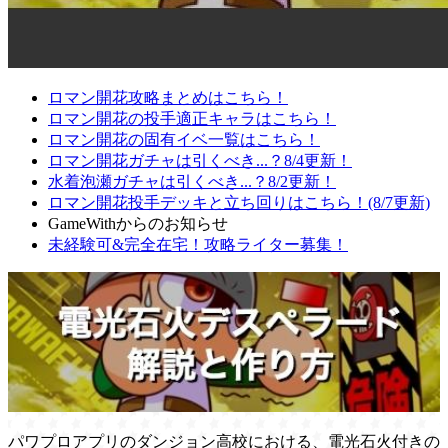
ロマン開花攻略まとめはこちら！
ロマン開花の投手適正キャラはこちら！
ロマン開花の固有イベ一覧はこちら！
ロマン開花ガチャは引くべき...？8/4更新！
水着泡瀬ガチャは引くべき...？8/2更新！
ロマン開花投手デッキと立ち回りはこちら！(8/7更新)
GameWithからのお知らせ
未経験可&完全在宅！攻略ライター募集！
パワプロアプリのダンジョン高校における、電光石火付きの