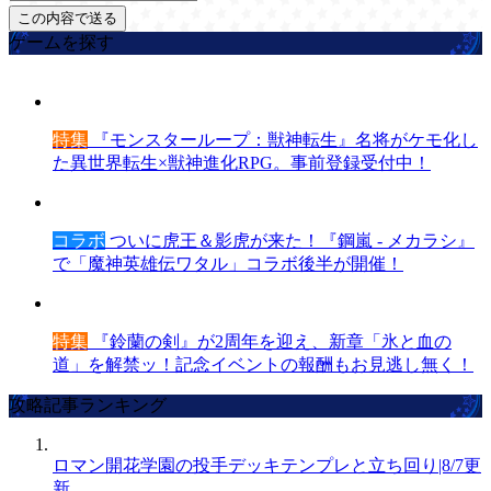
ゲームを探す
特集
『モンスターループ：獣神転生』名将がケモ化し
た異世界転生×獣神進化RPG。事前登録受付中！
コラボ
ついに虎王＆影虎が来た！『鋼嵐 - メカラシ』
で「魔神英雄伝ワタル」コラボ後半が開催！
特集
『鈴蘭の剣』が2周年を迎え、新章「氷と血の
道」を解禁ッ！記念イベントの報酬もお見逃し無く！
攻略記事ランキング
ロマン開花学園の投手デッキテンプレと立ち回り|8/7更
新