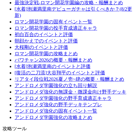
最強決定戦-ロマン開花学園編の攻略・報酬まとめ
[水着]泡瀬満里南デビューガチャは引くべきか？(8/2更
新)
ロマン開花学園の固有イベント一覧
ロマン開花学園の投手育成適正キャラ
初白百合のイベントと評価
朝顔かえでのイベントと評価
大桜剛のイベントと評価
ロマン開花学園の攻略まとめ
パワチャン2026の概要・報酬まとめ
[水着]泡瀬満里南のイベントと評価
[復活の二刀流]大谷翔平のイベントと評価
リアタイ段位戦2026夏ノ壱~肆の概要・報酬まとめ
アンドロメダ学園強化の立ち回り解説
アンドロメダ強化の無課金・微課金向け野手デッキ
アンドロメダ学園強化の野手育成適正キャラ
アンドロメダ強化の野手デッキテンプレ
アンドロメダ強化の固有イベント一覧
アンドロメダ学園強化の攻略まとめ
攻略ツール