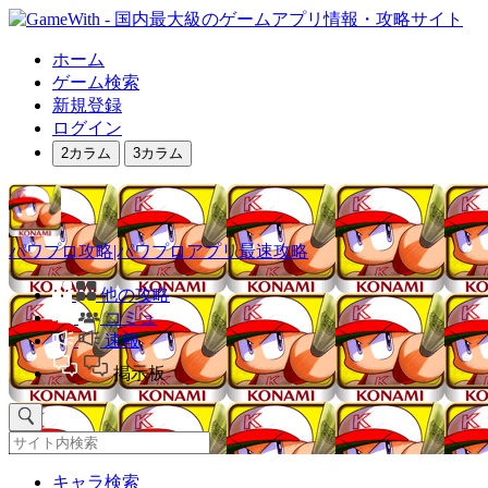
ホーム
ゲーム検索
新規登録
ログイン
2カラム
3カラム
パワプロ攻略|パワプロアプリ最速攻略
他の攻略
コミュ
速報
掲示板
キャラ検索