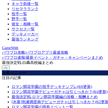
キャラ前後一覧
リセマラランク
投手一覧
野手一覧
彼女・相棒一覧
サクセス一覧
デッキメーカー
最強ランキング
GameWith
パワプロ攻略|パワプロアプリ最速攻略
パワプロ速報|最新イベント・ガチャ・キャンペーンまとめ
最強決定戦-白轟高校編まとめ
攻略 メニュー
注目の記事
ロマン開花学園の投手デッキテンプレ(8/6更新)
ロマン開花学園デビューガチャは引くべきか？(8/4更新)
最強決定戦-ロマン開花学園編の攻略・報酬まとめ
[水着]泡瀬満里南デビューガチャは引くべきか？(8/2更新
ロマン開花学園の固有イベント一覧