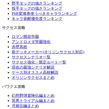
野手タッグの強さランキング
投手タッグの強さランキング
PSR変換券使うべきキャラランキング
キャラ覚醒優先度ランキング
サクセス攻略
ロマン開花学園
アンドロメダ学園強化
赤壁高校
新デッキメーカー(オリジンサクセス対応)
サクセスシナリオ一覧
サクセス強化・限定ルート一覧
現在の最強シナリオ解説
ケース別オススメ高校解説
オリジンサクセスまとめ
パワクエ攻略
幻想野球冒険伝編まとめ
冥界トライアル編まとめ
月姫伝編まとめ