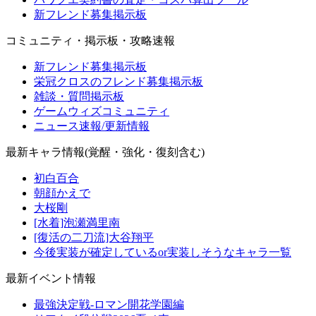
新フレンド募集掲示板
コミュニティ・掲示板・攻略速報
新フレンド募集掲示板
栄冠クロスのフレンド募集掲示板
雑談・質問掲示板
ゲームウィズコミュニティ
ニュース速報/更新情報
最新キャラ情報(覚醒・強化・復刻含む)
初白百合
朝顔かえで
大桜剛
[水着]泡瀬満里南
[復活の二刀流]大谷翔平
今後実装が確定しているor実装しそうなキャラ一覧
最新イベント情報
最強決定戦-ロマン開花学園編