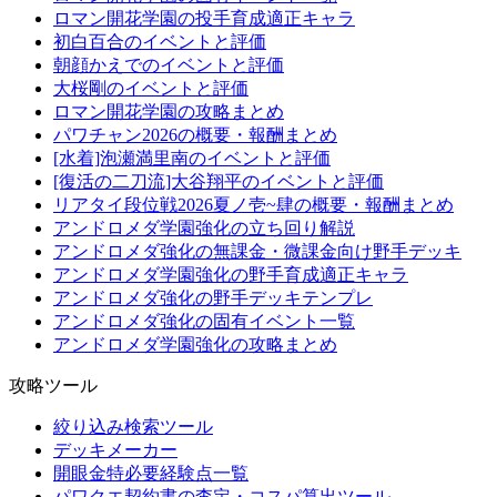
ロマン開花学園の投手育成適正キャラ
初白百合のイベントと評価
朝顔かえでのイベントと評価
大桜剛のイベントと評価
ロマン開花学園の攻略まとめ
パワチャン2026の概要・報酬まとめ
[水着]泡瀬満里南のイベントと評価
[復活の二刀流]大谷翔平のイベントと評価
リアタイ段位戦2026夏ノ壱~肆の概要・報酬まとめ
アンドロメダ学園強化の立ち回り解説
アンドロメダ強化の無課金・微課金向け野手デッキ
アンドロメダ学園強化の野手育成適正キャラ
アンドロメダ強化の野手デッキテンプレ
アンドロメダ強化の固有イベント一覧
アンドロメダ学園強化の攻略まとめ
攻略ツール
絞り込み検索ツール
デッキメーカー
開眼金特必要経験点一覧
パワクエ契約書の査定・コスパ算出ツール