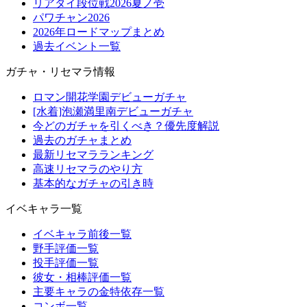
リアタイ段位戦2026夏ノ壱
パワチャン2026
2026年ロードマップまとめ
過去イベント一覧
ガチャ・リセマラ情報
ロマン開花学園デビューガチャ
[水着]泡瀬満里南デビューガチャ
今どのガチャを引くべき？優先度解説
過去のガチャまとめ
最新リセマラランキング
高速リセマラのやり方
基本的なガチャの引き時
イベキャラ一覧
イベキャラ前後一覧
野手評価一覧
投手評価一覧
彼女・相棒評価一覧
主要キャラの金特依存一覧
コンボ一覧