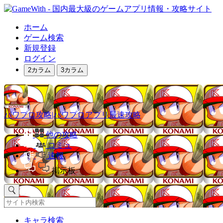
ホーム
ゲーム検索
新規登録
ログイン
2カラム
3カラム
パワプロ攻略|パワプロアプリ最速攻略
他の攻略
コミュ
速報
掲示板
キャラ検索