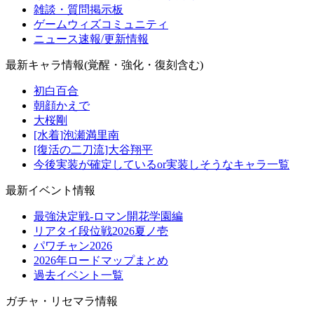
雑談・質問掲示板
ゲームウィズコミュニティ
ニュース速報/更新情報
最新キャラ情報(覚醒・強化・復刻含む)
初白百合
朝顔かえで
大桜剛
[水着]泡瀬満里南
[復活の二刀流]大谷翔平
今後実装が確定しているor実装しそうなキャラ一覧
最新イベント情報
最強決定戦-ロマン開花学園編
リアタイ段位戦2026夏ノ壱
パワチャン2026
2026年ロードマップまとめ
過去イベント一覧
ガチャ・リセマラ情報