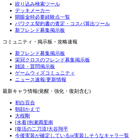
絞り込み検索ツール
デッキメーカー
開眼金特必要経験点一覧
パワクエ契約書の査定・コスパ算出ツール
新フレンド募集掲示板
コミュニティ・掲示板・攻略速報
新フレンド募集掲示板
栄冠クロスのフレンド募集掲示板
雑談・質問掲示板
ゲームウィズコミュニティ
ニュース速報/更新情報
最新キャラ情報(覚醒・強化・復刻含む)
初白百合
朝顔かえで
大桜剛
[水着]泡瀬満里南
[復活の二刀流]大谷翔平
今後実装が確定しているor実装しそうなキャラ一覧