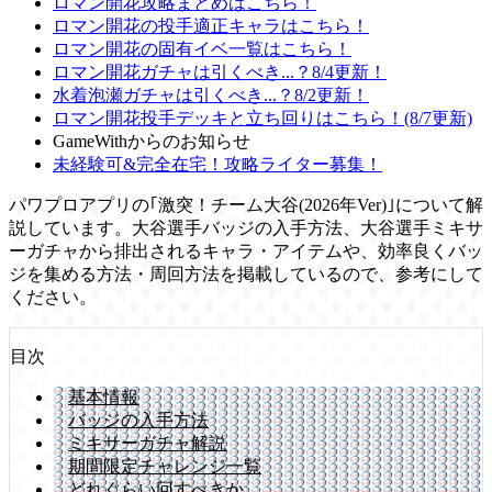
ロマン開花攻略まとめはこちら！
ロマン開花の投手適正キャラはこちら！
ロマン開花の固有イベ一覧はこちら！
ロマン開花ガチャは引くべき...？8/4更新！
水着泡瀬ガチャは引くべき...？8/2更新！
ロマン開花投手デッキと立ち回りはこちら！(8/7更新)
GameWithからのお知らせ
未経験可&完全在宅！攻略ライター募集！
パワプロアプリの｢激突！チーム大谷(2026年Ver)｣について解
説しています。大谷選手バッジの入手方法、大谷選手ミキサ
ーガチャから排出されるキャラ・アイテムや、効率良くバッ
ジを集める方法・周回方法を掲載しているので、参考にして
ください。
目次
基本情報
バッジの入手方法
ミキサーガチャ解説
期間限定チャレンジ一覧
どれぐらい回すべきか