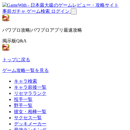
事前ガチャ
ゲーム検索
ログイン
パワプロ攻略|パワプロアプリ最速攻略
掲示板Q&A
トップに戻る
ゲーム攻略一覧を見る
キャラ検索
キャラ前後一覧
リセマラランク
投手一覧
野手一覧
彼女・相棒一覧
サクセス一覧
デッキメーカー
最強ランキング