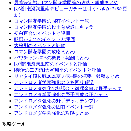
最強決定戦-ロマン開花学園編の攻略・報酬まとめ
[水着]泡瀬満里南デビューガチャは引くべきか？(8/2更
新)
ロマン開花学園の固有イベント一覧
ロマン開花学園の投手育成適正キャラ
初白百合のイベントと評価
朝顔かえでのイベントと評価
大桜剛のイベントと評価
ロマン開花学園の攻略まとめ
パワチャン2026の概要・報酬まとめ
[水着]泡瀬満里南のイベントと評価
[復活の二刀流]大谷翔平のイベントと評価
リアタイ段位戦2026夏ノ壱~肆の概要・報酬まとめ
アンドロメダ学園強化の立ち回り解説
アンドロメダ強化の無課金・微課金向け野手デッキ
アンドロメダ学園強化の野手育成適正キャラ
アンドロメダ強化の野手デッキテンプレ
アンドロメダ強化の固有イベント一覧
アンドロメダ学園強化の攻略まとめ
攻略ツール