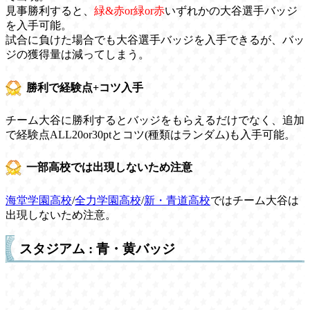
見事勝利すると、
緑&赤or緑or赤
いずれかの大谷選手バッジ
を入手可能。
試合に負けた場合でも大谷選手バッジを入手できるが、バッ
ジの獲得量は減ってしまう。
勝利で経験点+コツ入手
チーム大谷に勝利するとバッジをもらえるだけでなく、追加
で経験点ALL20or30ptとコツ(種類はランダム)も入手可能。
一部高校では出現しないため注意
海堂学園高校
/
全力学園高校
/
新・青道高校
ではチーム大谷は
出現しないため注意。
スタジアム : 青・黄バッジ