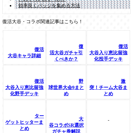
効率良くバッジを集める方法
復活大谷・コラボ関連記事はこちら！
復
復活
復活
活大谷ガチャ引
大谷入り恵比留強
大谷キャラ詳細
くべきか？
化投手デッキ
復活
野
激
大谷入り恵比留強
球世界大会9まと
突！チーム大谷ま
化野手デッキ
め
とめ
ター
大
-
ゲットヒッターま
谷コラボSR選択
とめ
ガチャ券解説