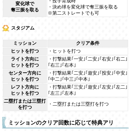
・投手育成時
変化球で
・決め球を変化球で奪三振を取る
奪三振を取る
※第二ストレートでも可
スタジアム
ミッション
クリア条件
ヒットを打つ
・ヒットを打つ
ライト方向に
・打撃結果｢一安｣｢二安｣｢右安｣｢右二｣
ヒットを打つ
｢右三｣｢右本｣
センター方向に
・打撃結果｢二安｣｢遊安｣｢投安｣｢中安｣
ヒットを打つ
｢中二｣｢中三｣｢中本｣
レフト方向に
・打撃結果｢三安｣｢遊安｣｢左安｣｢左二｣
ヒットを打つ
｢左三｣｢左本｣
二塁打または三塁打
・二塁打または三塁打を打つ
を打つ
ミッションのクリア回数に応じて特典アリ