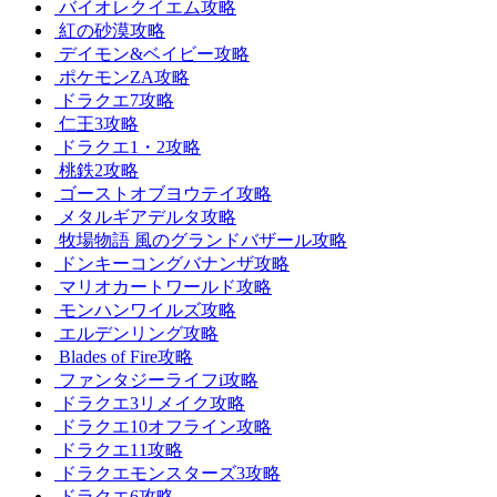
バイオレクイエム攻略
紅の砂漠攻略
デイモン&ベイビー攻略
ポケモンZA攻略
ドラクエ7攻略
仁王3攻略
ドラクエ1・2攻略
桃鉄2攻略
ゴーストオブヨウテイ攻略
メタルギアデルタ攻略
牧場物語 風のグランドバザール攻略
ドンキーコングバナンザ攻略
マリオカートワールド攻略
モンハンワイルズ攻略
エルデンリング攻略
Blades of Fire攻略
ファンタジーライフi攻略
ドラクエ3リメイク攻略
ドラクエ10オフライン攻略
ドラクエ11攻略
ドラクエモンスターズ3攻略
ドラクエ6攻略