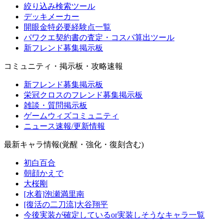
絞り込み検索ツール
デッキメーカー
開眼金特必要経験点一覧
パワクエ契約書の査定・コスパ算出ツール
新フレンド募集掲示板
コミュニティ・掲示板・攻略速報
新フレンド募集掲示板
栄冠クロスのフレンド募集掲示板
雑談・質問掲示板
ゲームウィズコミュニティ
ニュース速報/更新情報
最新キャラ情報(覚醒・強化・復刻含む)
初白百合
朝顔かえで
大桜剛
[水着]泡瀬満里南
[復活の二刀流]大谷翔平
今後実装が確定しているor実装しそうなキャラ一覧