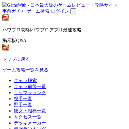
事前ガチャ
ゲーム検索
ログイン
パワプロ攻略|パワプロアプリ最速攻略
掲示板Q&A
トップに戻る
ゲーム攻略一覧を見る
キャラ検索
キャラ前後一覧
リセマラランク
投手一覧
野手一覧
彼女・相棒一覧
サクセス一覧
デッキメーカー
最強ランキング