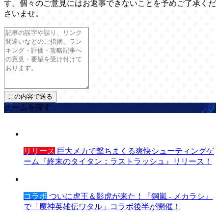
す。個々のご意見にはお返事できないことを予めご了承くだ
さいませ。
ゲームを探す
リリース
巨大メカで撃ちまくる爽快シューティングゲ
ーム『終末のタイタン：ラストラッシュ』リリース！
コラボ
ついに虎王＆影虎が来た！『鋼嵐 - メカラシ』
で「魔神英雄伝ワタル」コラボ後半が開催！