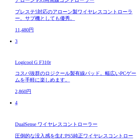
アローン PS5用無線コントローラー
プレステ5対応のアローン製ワイヤレスコントローラ
ー。サブ機としても優秀。
11,480円
3
Logicool G F310r
コスパ抜群のロジクール製有線パッド。幅広いPCゲー
ムを手軽に楽しめます。
2,860円
4
DualSense ワイヤレスコントローラー
圧倒的な没入感を生むPS5純正ワイヤレスコントロー