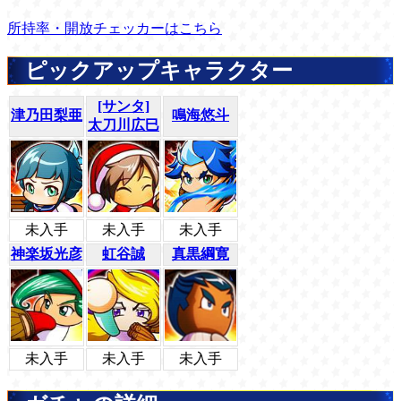
所持率・開放チェッカーはこちら
ピックアップキャラクター
[サンタ]
津乃田梨亜
鳴海悠斗
太刀川広巳
未入手
未入手
未入手
神楽坂光彦
虹谷誠
真黒綱寛
未入手
未入手
未入手