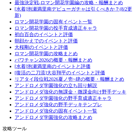
最強決定戦-ロマン開花学園編の攻略・報酬まとめ
[水着]泡瀬満里南デビューガチャは引くべきか？(8/2更
新)
ロマン開花学園の固有イベント一覧
ロマン開花学園の投手育成適正キャラ
初白百合のイベントと評価
朝顔かえでのイベントと評価
大桜剛のイベントと評価
ロマン開花学園の攻略まとめ
パワチャン2026の概要・報酬まとめ
[水着]泡瀬満里南のイベントと評価
[復活の二刀流]大谷翔平のイベントと評価
リアタイ段位戦2026夏ノ壱~肆の概要・報酬まとめ
アンドロメダ学園強化の立ち回り解説
アンドロメダ強化の無課金・微課金向け野手デッキ
アンドロメダ学園強化の野手育成適正キャラ
アンドロメダ強化の野手デッキテンプレ
アンドロメダ強化の固有イベント一覧
アンドロメダ学園強化の攻略まとめ
攻略ツール