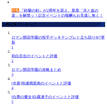
特集
『鈴蘭の剣』が2周年を迎え、新章「氷と血の
道」を解禁ッ！記念イベントの報酬もお見逃し無く！
攻略記事ランキング
ロマン開花学園の投手デッキテンプレと立ち回り|8/7更
新
1
初白百合のイベントと評価
2
ロマン開花学園の攻略まとめ
3
[水着]泡瀬満里南のイベントと評価
4
[白塵の魔女]白霧凍子のイベントと評価
5