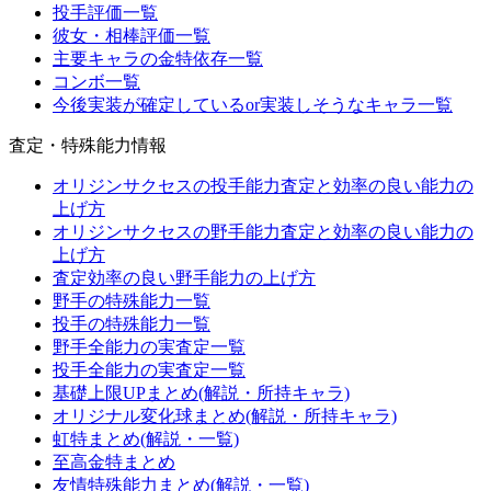
投手評価一覧
彼女・相棒評価一覧
主要キャラの金特依存一覧
コンボ一覧
今後実装が確定しているor実装しそうなキャラ一覧
査定・特殊能力情報
オリジンサクセスの投手能力査定と効率の良い能力の
上げ方
オリジンサクセスの野手能力査定と効率の良い能力の
上げ方
査定効率の良い野手能力の上げ方
野手の特殊能力一覧
投手の特殊能力一覧
野手全能力の実査定一覧
投手全能力の実査定一覧
基礎上限UPまとめ(解説・所持キャラ)
オリジナル変化球まとめ(解説・所持キャラ)
虹特まとめ(解説・一覧)
至高金特まとめ
友情特殊能力まとめ(解説・一覧)