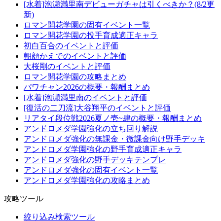
[水着]泡瀬満里南デビューガチャは引くべきか？(8/2更
新)
ロマン開花学園の固有イベント一覧
ロマン開花学園の投手育成適正キャラ
初白百合のイベントと評価
朝顔かえでのイベントと評価
大桜剛のイベントと評価
ロマン開花学園の攻略まとめ
パワチャン2026の概要・報酬まとめ
[水着]泡瀬満里南のイベントと評価
[復活の二刀流]大谷翔平のイベントと評価
リアタイ段位戦2026夏ノ壱~肆の概要・報酬まとめ
アンドロメダ学園強化の立ち回り解説
アンドロメダ強化の無課金・微課金向け野手デッキ
アンドロメダ学園強化の野手育成適正キャラ
アンドロメダ強化の野手デッキテンプレ
アンドロメダ強化の固有イベント一覧
アンドロメダ学園強化の攻略まとめ
攻略ツール
絞り込み検索ツール