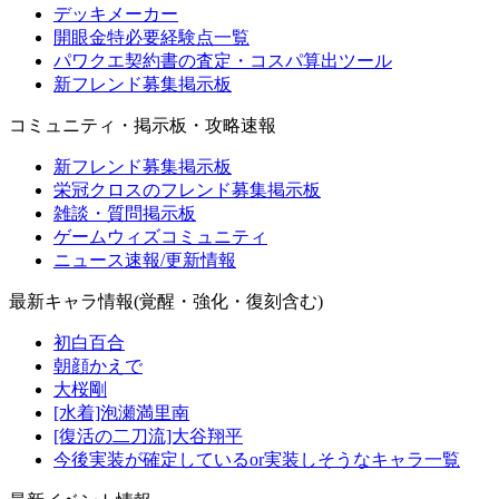
デッキメーカー
開眼金特必要経験点一覧
パワクエ契約書の査定・コスパ算出ツール
新フレンド募集掲示板
コミュニティ・掲示板・攻略速報
新フレンド募集掲示板
栄冠クロスのフレンド募集掲示板
雑談・質問掲示板
ゲームウィズコミュニティ
ニュース速報/更新情報
最新キャラ情報(覚醒・強化・復刻含む)
初白百合
朝顔かえで
大桜剛
[水着]泡瀬満里南
[復活の二刀流]大谷翔平
今後実装が確定しているor実装しそうなキャラ一覧