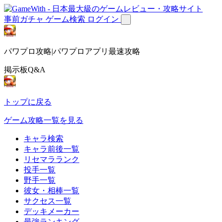
事前ガチャ
ゲーム検索
ログイン
パワプロ攻略|パワプロアプリ最速攻略
掲示板Q&A
トップに戻る
ゲーム攻略一覧を見る
キャラ検索
キャラ前後一覧
リセマラランク
投手一覧
野手一覧
彼女・相棒一覧
サクセス一覧
デッキメーカー
最強ランキング