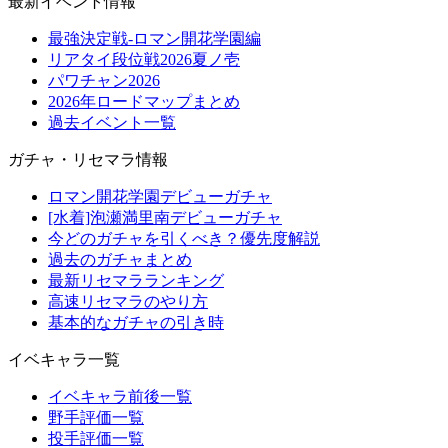
最新イベント情報
最強決定戦-ロマン開花学園編
リアタイ段位戦2026夏ノ壱
パワチャン2026
2026年ロードマップまとめ
過去イベント一覧
ガチャ・リセマラ情報
ロマン開花学園デビューガチャ
[水着]泡瀬満里南デビューガチャ
今どのガチャを引くべき？優先度解説
過去のガチャまとめ
最新リセマラランキング
高速リセマラのやり方
基本的なガチャの引き時
イベキャラ一覧
イベキャラ前後一覧
野手評価一覧
投手評価一覧