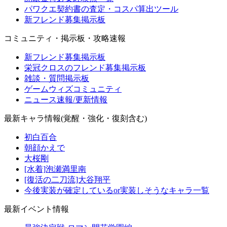
パワクエ契約書の査定・コスパ算出ツール
新フレンド募集掲示板
コミュニティ・掲示板・攻略速報
新フレンド募集掲示板
栄冠クロスのフレンド募集掲示板
雑談・質問掲示板
ゲームウィズコミュニティ
ニュース速報/更新情報
最新キャラ情報(覚醒・強化・復刻含む)
初白百合
朝顔かえで
大桜剛
[水着]泡瀬満里南
[復活の二刀流]大谷翔平
今後実装が確定しているor実装しそうなキャラ一覧
最新イベント情報