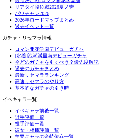
最強決定戦-ロマン開花学園編
リアタイ段位戦2026夏ノ壱
パワチャン2026
2026年ロードマップまとめ
過去イベント一覧
ガチャ・リセマラ情報
ロマン開花学園デビューガチャ
[水着]泡瀬満里南デビューガチャ
今どのガチャを引くべき？優先度解説
過去のガチャまとめ
最新リセマラランキング
高速リセマラのやり方
基本的なガチャの引き時
イベキャラ一覧
イベキャラ前後一覧
野手評価一覧
投手評価一覧
彼女・相棒評価一覧
主要キャラの金特依存一覧