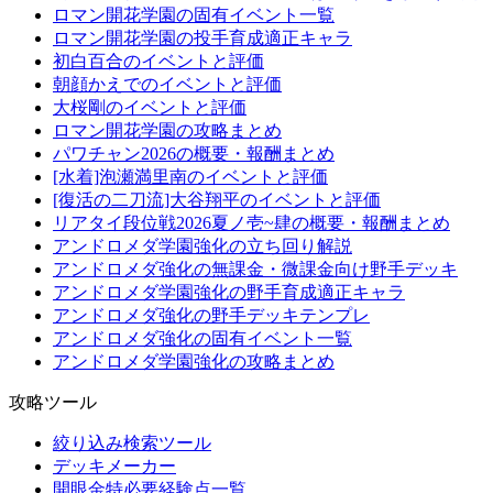
ロマン開花学園の固有イベント一覧
ロマン開花学園の投手育成適正キャラ
初白百合のイベントと評価
朝顔かえでのイベントと評価
大桜剛のイベントと評価
ロマン開花学園の攻略まとめ
パワチャン2026の概要・報酬まとめ
[水着]泡瀬満里南のイベントと評価
[復活の二刀流]大谷翔平のイベントと評価
リアタイ段位戦2026夏ノ壱~肆の概要・報酬まとめ
アンドロメダ学園強化の立ち回り解説
アンドロメダ強化の無課金・微課金向け野手デッキ
アンドロメダ学園強化の野手育成適正キャラ
アンドロメダ強化の野手デッキテンプレ
アンドロメダ強化の固有イベント一覧
アンドロメダ学園強化の攻略まとめ
攻略ツール
絞り込み検索ツール
デッキメーカー
開眼金特必要経験点一覧