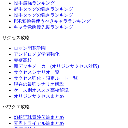
投手最強ランキング
野手タッグの強さランキング
投手タッグの強さランキング
PSR変換券使うべきキャラランキング
キャラ覚醒優先度ランキング
サクセス攻略
ロマン開花学園
アンドロメダ学園強化
赤壁高校
新デッキメーカー(オリジンサクセス対応)
サクセスシナリオ一覧
サクセス強化・限定ルート一覧
現在の最強シナリオ解説
ケース別オススメ高校解説
オリジンサクセスまとめ
パワクエ攻略
幻想野球冒険伝編まとめ
冥界トライアル編まとめ