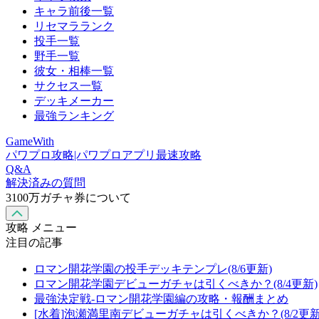
キャラ前後一覧
リセマラランク
投手一覧
野手一覧
彼女・相棒一覧
サクセス一覧
デッキメーカー
最強ランキング
GameWith
パワプロ攻略|パワプロアプリ最速攻略
Q&A
解決済みの質問
3100万ガチャ券について
攻略 メニュー
注目の記事
ロマン開花学園の投手デッキテンプレ(8/6更新)
ロマン開花学園デビューガチャは引くべきか？(8/4更新)
最強決定戦-ロマン開花学園編の攻略・報酬まとめ
[水着]泡瀬満里南デビューガチャは引くべきか？(8/2更新