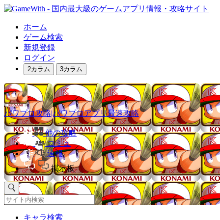
ホーム
ゲーム検索
新規登録
ログイン
2カラム
3カラム
パワプロ攻略|パワプロアプリ最速攻略
他の攻略
コミュ
速報
掲示板
キャラ検索